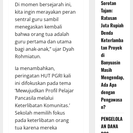
Sorotan
Di momen bersejarah ini,
Tajam:
kita ingin merayakan peran
Ratusan
sentral guru sambil
Juta Rupiah
menegaskan kembali
Denda
bahwa orang tua adalah
Keterlamba
guru pertama dan utama
tan Proyek
bagi anak-anak,” ujar Dyah
di
Rohmiatun.
Banyuasin
Ia menambahkan,
Masih
peringatan HUT PGRI kali
Mengendap,
ini difokuskan pada tema
Ada Apa
‘Mewujudkan Profil Pelajar
dengan
Pancasila melalui
Pengawasa
Keterlibatan Komunitas.’
n?
Sekolah memilih fokus
PENGELOLA
pada keterlibatan orang
AN DANA
tua karena mereka