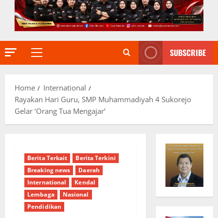
SUBSCRIBE
Primary
Menu
Home
International
Rayakan Hari Guru, SMP Muhammadiyah 4 Sukorejo
Gelar ‘Orang Tua Mengajar’
Berita Terkait
Berita Terkini
Breaking news
Daerah
International
Kendal
Lembaga
Nasional
Pendidikan