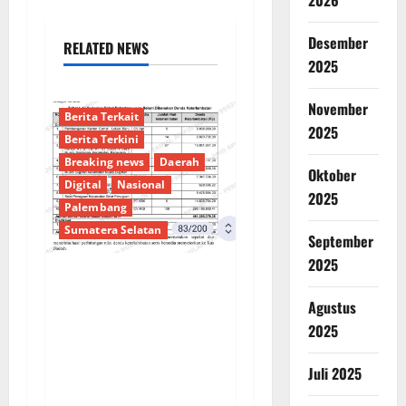
2026
Desember
RELATED NEWS
2025
November
Berita Terkait
2025
Berita Terkini
Breaking news
Daerah
Oktober
Digital
Nasional
2025
Palembang
Sumatera Selatan
September
2025
Sorotan Tajam:
Agustus
Ratusan Juta Rupiah
2025
Denda Keterlambatan
Proyek di Banyuasin
Juli 2025
Masih Mengendap, Ada