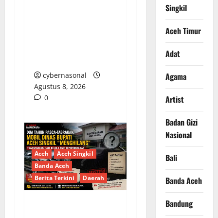
Singkil
PEMKAB BEKASI
DISOROT: RATUSAN
Aceh Timur
MILIAR RUPIAH DIUJI,
BELANJA TUNAI CAPAI
Adat
BELASAN MILIAR
cybernasonal
Agama
Agustus 8, 2026
0
Artist
Badan Gizi
Nasional
Aceh
Aceh Singkil
Bali
Banda Aceh
Berita Terkini
Daerah
Banda Aceh
Bandung
Dua Tahun Pasca-