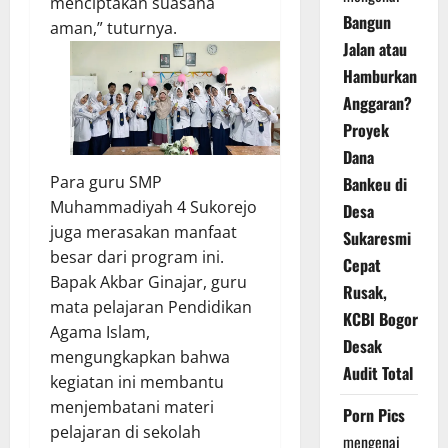
menciptakan suasana
Bangun
aman,” tuturnya.
Jalan atau
Hamburkan
Anggaran?
Proyek
Dana
Para guru SMP
Bankeu di
Muhammadiyah 4 Sukorejo
Desa
juga merasakan manfaat
Sukaresmi
besar dari program ini.
Cepat
Bapak Akbar Ginajar, guru
Rusak,
mata pelajaran Pendidikan
KCBI Bogor
Agama Islam,
Desak
mengungkapkan bahwa
Audit Total
kegiatan ini membantu
menjembatani materi
Porn Pics
pelajaran di sekolah
mengenai