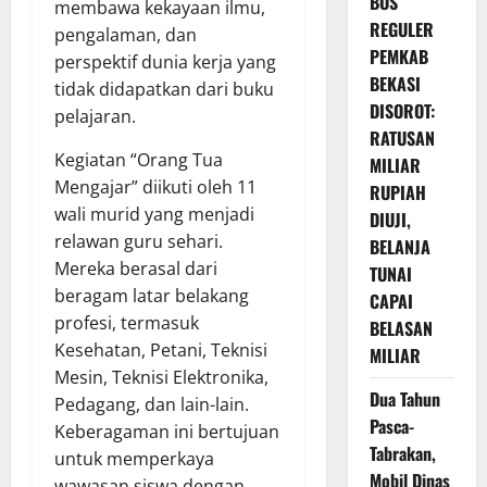
BOS
membawa kekayaan ilmu,
REGULER
pengalaman, dan
PEMKAB
perspektif dunia kerja yang
BEKASI
tidak didapatkan dari buku
DISOROT:
pelajaran.
RATUSAN
Kegiatan “Orang Tua
MILIAR
Mengajar” diikuti oleh 11
RUPIAH
wali murid yang menjadi
DIUJI,
relawan guru sehari.
BELANJA
Mereka berasal dari
TUNAI
beragam latar belakang
CAPAI
profesi, termasuk
BELASAN
Kesehatan, Petani, Teknisi
MILIAR
Mesin, Teknisi Elektronika,
Dua Tahun
Pedagang, dan lain-lain.
Pasca-
Keberagaman ini bertujuan
Tabrakan,
untuk memperkaya
Mobil Dinas
wawasan siswa dengan