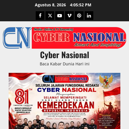
Skip
Agustus 8, 2026
4:05:53 PM
to
Facebook
Twitter
Youtube
Vimeo
Pinterest
LinkedIn
content
Cyber Nasional
Baca Kabar Dunia Hari ini