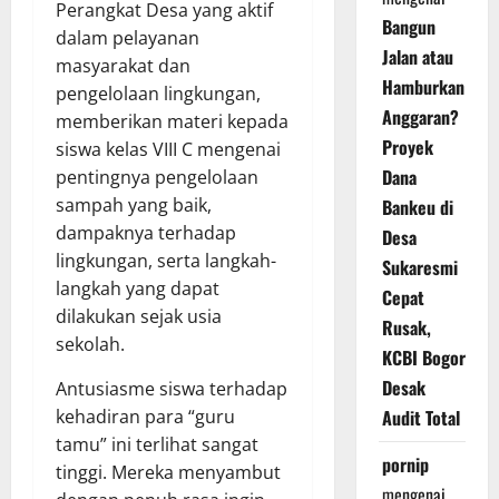
Perangkat Desa yang aktif
Bangun
dalam pelayanan
Jalan atau
masyarakat dan
Hamburkan
pengelolaan lingkungan,
Anggaran?
memberikan materi kepada
Proyek
siswa kelas VIII C mengenai
Dana
pentingnya pengelolaan
sampah yang baik,
Bankeu di
dampaknya terhadap
Desa
lingkungan, serta langkah-
Sukaresmi
langkah yang dapat
Cepat
dilakukan sejak usia
Rusak,
sekolah.
KCBI Bogor
Desak
Antusiasme siswa terhadap
kehadiran para “guru
Audit Total
tamu” ini terlihat sangat
pornip
tinggi. Mereka menyambut
mengenai