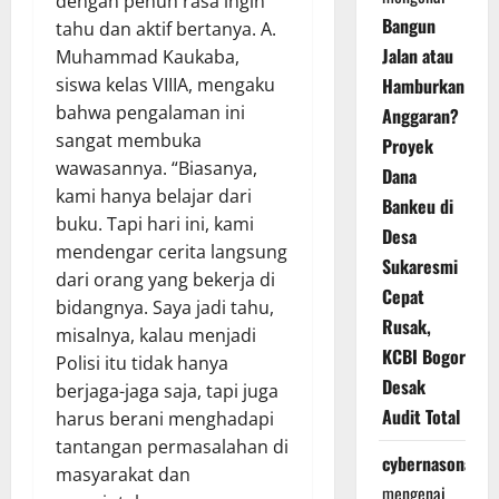
dengan penuh rasa ingin
Bangun
tahu dan aktif bertanya. A.
Jalan atau
Muhammad Kaukaba,
siswa kelas VIIIA, mengaku
Hamburkan
bahwa pengalaman ini
Anggaran?
sangat membuka
Proyek
wawasannya. “Biasanya,
Dana
kami hanya belajar dari
Bankeu di
buku. Tapi hari ini, kami
Desa
mendengar cerita langsung
Sukaresmi
dari orang yang bekerja di
Cepat
bidangnya. Saya jadi tahu,
Rusak,
misalnya, kalau menjadi
KCBI Bogor
Polisi itu tidak hanya
Desak
berjaga-jaga saja, tapi juga
Audit Total
harus berani menghadapi
tantangan permasalahan di
cybernasonal
masyarakat dan
mengenai