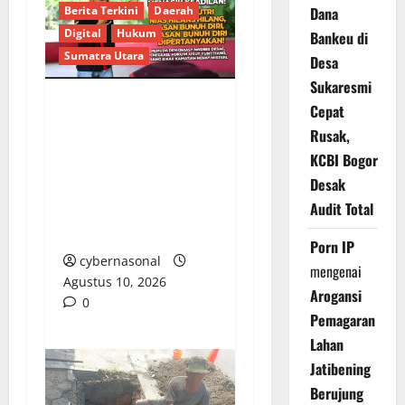
Dana
Berita Terkini
Daerah
Digital
Hukum
Bankeu di
Sumatra Utara
Desa
Sukaresmi
Cepat
MENUNTUT KEADILAN
Rusak,
BAGI KEPULAUAN
KCBI Bogor
NIAS: TIGA Kematian
Desak
MISTERIUS DAN
Audit Total
DESAKAN PENGUSUTAN
TUNTAS
Porn IP
cybernasonal
mengenai
Agustus 10, 2026
Arogansi
0
Pemagaran
Lahan
Jatibening
Berujung