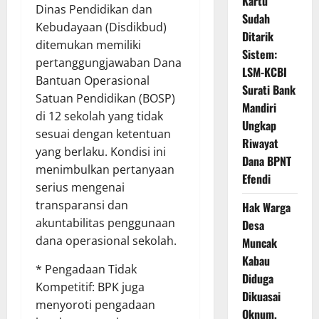
Kartu
Dinas Pendidikan dan
Sudah
Kebudayaan (Disdikbud)
Ditarik
ditemukan memiliki
Sistem:
pertanggungjawaban Dana
LSM-KCBI
Bantuan Operasional
Surati Bank
Satuan Pendidikan (BOSP)
Mandiri
di 12 sekolah yang tidak
Ungkap
sesuai dengan ketentuan
Riwayat
yang berlaku. Kondisi ini
Dana BPNT
menimbulkan pertanyaan
Efendi
serius mengenai
transparansi dan
Hak Warga
akuntabilitas penggunaan
Desa
dana operasional sekolah.
Muncak
Kabau
* Pengadaan Tidak
Diduga
Kompetitif: BPK juga
Dikuasai
menyoroti pengadaan
Oknum,