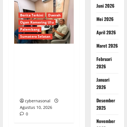
Juni 2026
Berita Terkini
Daerah
Mei 2026
Ogan Komering Ulu
Palembang
April 2026
Sumatera Selatan
Maret 2026
Belum Pernah Terima
Februari
Kartu Sudah Ditarik
2026
Sistem: LSM-KCBI
Surati Bank Mandiri
Januari
Ungkap Riwayat Dana
2026
BPNT Efendi
Desember
cybernasonal
2025
Agustus 10, 2026
0
November