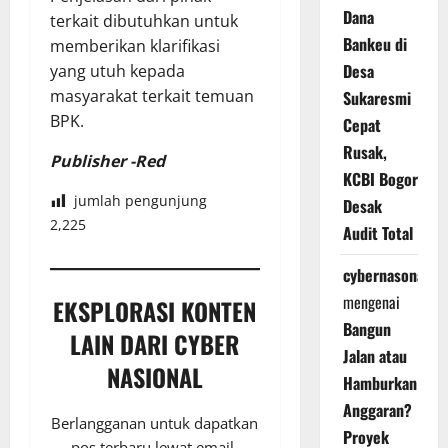
Dana
terkait dibutuhkan untuk
Bankeu di
memberikan klarifikasi
Desa
yang utuh kepada
masyarakat terkait temuan
Sukaresmi
BPK.
Cepat
Rusak,
Publisher -Red
KCBI Bogor
jumlah pengunjung
Desak
2,225
Audit Total
cybernasonal
mengenai
EKSPLORASI KONTEN
Bangun
LAIN DARI CYBER
Jalan atau
NASIONAL
Hamburkan
Anggaran?
Berlangganan untuk dapatkan
Proyek
pos terbaru lewat email.