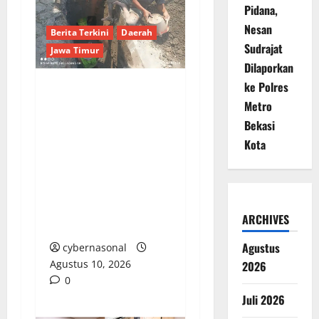
Pidana,
Nesan
Berita Terkini
Daerah
Sudrajat
Jawa Timur
Dilaporkan
ke Polres
KINERJA BURUK
Metro
PROYEK SPAM
Bekasi
MOJOLAGRES RP9,9
Kota
Miliar: ABAIKAN K3,
CV NURDIN
BERSAUDARA &
KONSULTAN DIDUGA
ARCHIVES
“MASUK ANGIN”
Agustus
cybernasonal
Agustus 10, 2026
2026
0
Juli 2026