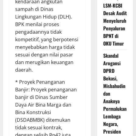
kendaraan angkutan
LSM-KCBI
sampah di Dinas
Desak Audit
Lingkungan Hidup (DLH).
Menyeluruh
BPK menilai proses
Penyaluran
pengadaannya tidak
BPNT di
kompetitif, yang berpotensi
OKU Timur
menyebabkan harga tidak
sesuai dengan nilai pasar
Skandal
dan merugikan keuangan
Arogansi
daerah.
DPRD
Bekasi,
* Proyek Penanganan
Misbahudin
Banjir: Proyek penanganan
dan
banjir di Dinas Sumber
Anaknya
Daya Air Bina Marga dan
Permalukan
Bina Konstruksi
Lembaga
(DSDABMBK) ditemukan
Negara,
tidak sesuai kontrak,
Presiden
dengan selisih Rp42 juta.