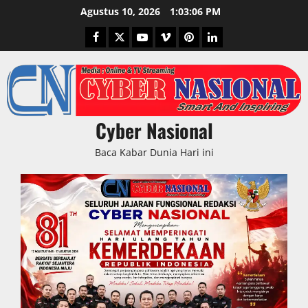
Skip
Agustus 10, 2026
1:03:07 PM
to
Facebook
Twitter
Youtube
Vimeo
Pinterest
LinkedIn
content
Cyber Nasional
Baca Kabar Dunia Hari ini