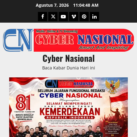
Skip
Agustus 7, 2026
11:04:49 AM
to
Facebook
Twitter
Youtube
Vimeo
Pinterest
LinkedIn
content
Cyber Nasional
Baca Kabar Dunia Hari ini