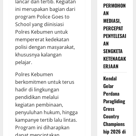
lancar dan tertib. Kegiatan
PERMOHON
ini merupakan bagian dari
AN
program Police Goes to
MEDIASI,
School yang diinisiasi
PERCEPAT
Polres Kebumen untuk
PENYELESAI
mempererat kedekatan
AN
polisi dengan masyarakat,
SENGKETA
khususnya kalangan
KETENAGAK
pelajar.
ERJAAN
Polres Kebumen
Kendal
berkomitmen untuk terus
Gelar
hadir di lingkungan
Perdana
pendidikan melalui
Paragliding
kegiatan pembinaan,
Cross
penyuluhan hukum, hingga
Country
kampanye tertib lalu lintas.
Champions
Program ini diharapkan
hip 2026 di
dapat menciptakan