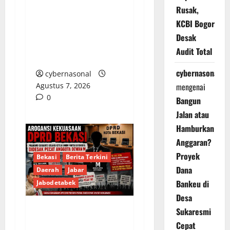
Donor Darah dalam
Rusak,
Rangka Peringatan
KCBI Bogor
HUT Ke-81
Desak
Kemerdekaan Republik
Audit Total
Indonesia
cybernasonal
cybernasonal
Agustus 7, 2026
mengenai
0
Bangun
Jalan atau
Hamburkan
Anggaran?
Proyek
Bekasi
Berita Terkini
Dana
Daerah
Jabar
Bankeu di
Jabodetabek
Desa
Sukaresmi
Arogansi Kekuasaan
Cepat