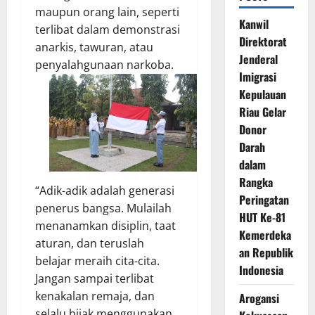
maupun orang lain, seperti
Kanwil
terlibat dalam demonstrasi
Direktorat
anarkis, tawuran, atau
Jenderal
penyalahgunaan narkoba.
Imigrasi
Kepulauan
Riau Gelar
Donor
Darah
dalam
Rangka
“Adik-adik adalah generasi
Peringatan
penerus bangsa. Mulailah
HUT Ke-81
menanamkan disiplin, taat
Kemerdeka
aturan, dan teruslah
an Republik
belajar meraih cita-cita.
Indonesia
Jangan sampai terlibat
kenakalan remaja, dan
Arogansi
selalu bijak menggunakan