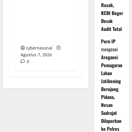
STANDARKAN
Rusak,
PERMOHONAN
KCBI Bogor
MEDIASI, PERCEPAT
Desak
PENYELESAIAN
Audit Total
SENGKETA
KETENAGAKERJAAN
Porn IP
cybernasonal
mengenai
Agustus 7, 2026
Arogansi
0
Pemagaran
Lahan
Jatibening
Berujung
Pidana,
Nesan
Sudrajat
Dilaporkan
ke Polres