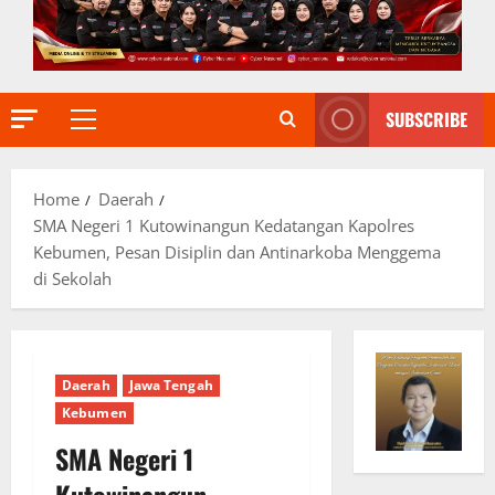
SUBSCRIBE
Primary
Menu
Home
Daerah
SMA Negeri 1 Kutowinangun Kedatangan Kapolres
Kebumen, Pesan Disiplin dan Antinarkoba Menggema
di Sekolah
Daerah
Jawa Tengah
Kebumen
SMA Negeri 1
Kutowinangun