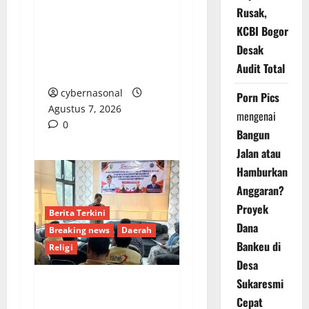
DPRD Bekasi, Prabowo
Rusak,
Subianto Selaku Ketua
KCBI Bogor
Umum Partai Gerindra
Desak
Didesak Pecat Anggota
Audit Total
Dewan M
cybernasonal
Porn Pics
Agustus 7, 2026
mengenai
0
Bangun
Jalan atau
Hamburkan
Anggaran?
Proyek
Berita Terkini
Dana
Breaking news
Daerah
Bankeu di
Religi
Desa
Sukaresmi
DISNAKER KUANSING
Cepat