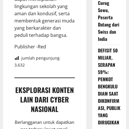
Curug
lingkungan sekolah yang
Sewu,
aman dan kondusif, serta
Peserta
membentuk generasi muda
Datang dari
yang berkarakter dan
Swiss dan
peduli terhadap bangsa.
India
Publisher -Red
DEFISIT 50
MILIAR,
jumlah pengunjung
SERAPAN
3,632
59%:
PEMKOT
BENGKULU
EKSPLORASI KONTEN
DIAM SAAT
LAIN DARI CYBER
DIKONFIRM
NASIONAL
ASI, PUBLIK
YANG
DIRUGIKAN
Berlangganan untuk dapatkan
pos terbaru lewat email.