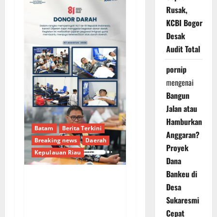
Rusak,
KCBI Bogor
Desak
Audit Total
pornip
mengenai
Bangun
Jalan atau
Hamburkan
Batam
Berita Terkini
Anggaran?
Breaking news
Daerah
Proyek
Kepulauan Riau
Dana
Bankeu di
Kanwil Direktorat
Desa
Jenderal Imigrasi
Sukaresmi
Kepulauan Riau Gelar
Cepat