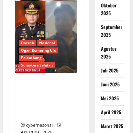
Oktober
2025
September
2025
Daerah
Nasional
Agustus
Ogan Komering Ulu
2025
Palembang
Sumatera Selatan
Juli 2025
Juni 2025
Berupaya Hendak
Sogok Media dan Catut
Mei 2025
Kapolres: Ada Mafia di
Balik ‘Aksi Bisu’
April 2025
Polres OKU Timur?
cybernasonal
Maret 2025
Agustus 6, 2026