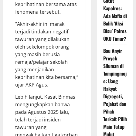
Catut
keprihatinan bersama atas
Kapolres:
fenomena tersebut.
Ada Mafia di
Balik ‘Aksi
“Akhir-akhir ini marak
Bisu’ Polres
terjadi tindakan negatif
OKU Timur?
tawuran yang dilakukan
oleh sekelompok orang
Bau Anyir
yang masih berusia
Proyek
remaja/pelajar sekolah
Siluman di
yang menjadikan
Tampingmoj
keprihatinan kita bersama,”
o: Uang
ujar AKP Agus.
Rakyat
Digrogoti,
Lebih lanjut, Kasat Binmas
Pejabat dan
mengungkapkan bahwa
Pihak
pada Agustus 2025 lalu,
Terkait Pilih
telah terjadi insiden
Main Tutup
tawuran yang
Mulut
mengakibatkan tiga korban