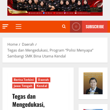
SUBSCRIBE
Primary
Menu
Home
Daerah
Tegas dan Mengedukasi, Program “Polisi Menyapa”
Sambangi SMK Bina Utama Kendal
Berita Terkini
Daerah
Jawa Tengah
Kendal
Tegas dan
Mengedukasi,