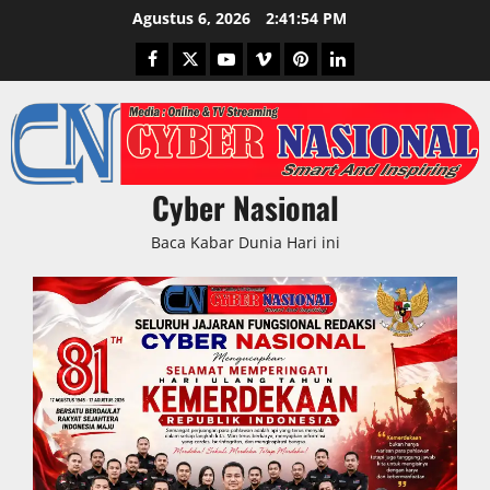
Skip
Agustus 6, 2026
2:41:55 PM
to
Facebook
Twitter
Youtube
Vimeo
Pinterest
LinkedIn
content
Cyber Nasional
Baca Kabar Dunia Hari ini