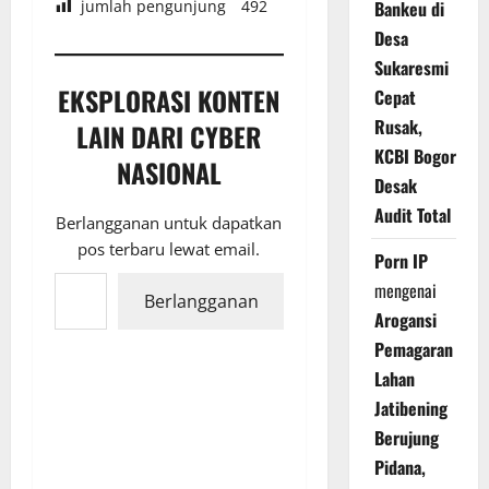
jumlah pengunjung
492
Bankeu di
Desa
Sukaresmi
EKSPLORASI KONTEN
Cepat
Rusak,
LAIN DARI CYBER
KCBI Bogor
NASIONAL
Desak
Audit Total
Berlangganan untuk dapatkan
pos terbaru lewat email.
Porn IP
Ketikkan email Anda...
mengenai
Berlangganan
Arogansi
Pemagaran
Lahan
Jatibening
Berujung
Pidana,