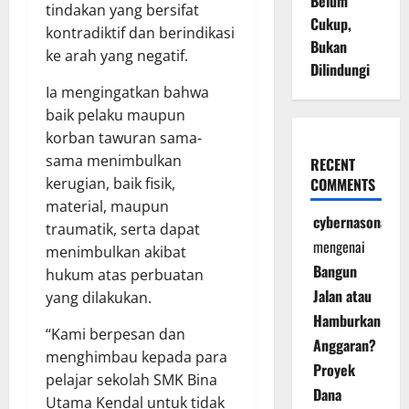
Belum
tindakan yang bersifat
Cukup,
kontradiktif dan berindikasi
Bukan
ke arah yang negatif.
Dilindungi
Ia mengingatkan bahwa
baik pelaku maupun
korban tawuran sama-
sama menimbulkan
RECENT
kerugian, baik fisik,
COMMENTS
material, maupun
cybernasonal
traumatik, serta dapat
mengenai
menimbulkan akibat
Bangun
hukum atas perbuatan
Jalan atau
yang dilakukan.
Hamburkan
“Kami berpesan dan
Anggaran?
menghimbau kepada para
Proyek
pelajar sekolah SMK Bina
Dana
Utama Kendal untuk tidak