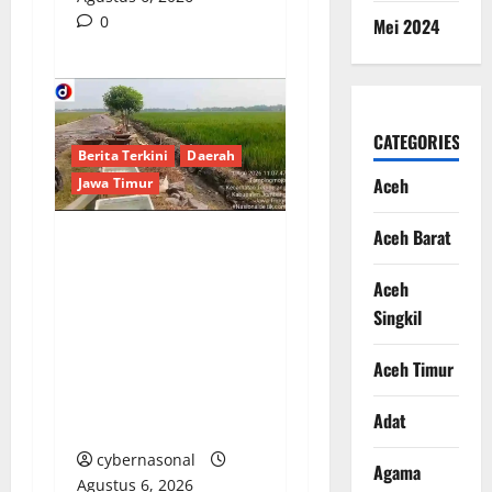
0
Mei 2024
CATEGORIES
Berita Terkini
Daerah
Aceh
Jawa Timur
Aceh Barat
Bau Anyir Proyek
Aceh
Siluman di
Tampingmojo: Uang
Singkil
Rakyat Digrogoti,
Aceh Timur
Pejabat dan Pihak
Terkait Pilih Main
Adat
Tutup Mulut
cybernasonal
Agama
Agustus 6, 2026