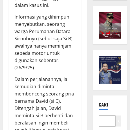
dalam kasus ini.
Informasi yang dihimpun
menyebutkan, seorang
warga Perumahan Batara
Sirnoboyo (sebut saja Si B)
awalnya hanya meminjam
sepeda motor untuk
digunakan sebentar.
(26/9/25).
Dalam perjalanannya, ia
kemudian diminta
membonceng seorang pria
bernama David (si C).
CARI
Ditengah jalan, David
meminta Si B berhenti dan
Cari
beralasan ingin membeli
rokok. Namun, sejak saat