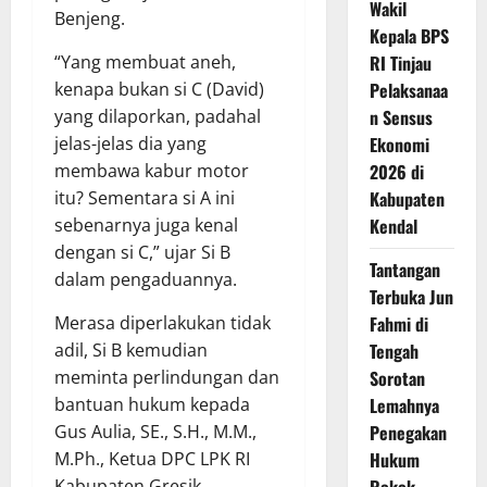
Wakil
Benjeng.
Kepala BPS
RI Tinjau
“Yang membuat aneh,
Pelaksanaa
kenapa bukan si C (David)
n Sensus
yang dilaporkan, padahal
Ekonomi
jelas-jelas dia yang
2026 di
membawa kabur motor
Kabupaten
itu? Sementara si A ini
Kendal
sebenarnya juga kenal
dengan si C,” ujar Si B
Tantangan
dalam pengaduannya.
Terbuka Jun
Fahmi di
Merasa diperlakukan tidak
Tengah
adil, Si B kemudian
Sorotan
meminta perlindungan dan
Lemahnya
bantuan hukum kepada
Penegakan
Gus Aulia, SE., S.H., M.M.,
Hukum
M.Ph., Ketua DPC LPK RI
Rokok
Kabupaten Gresik.