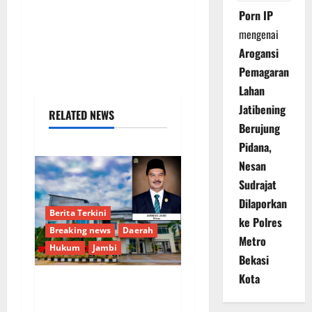
Porn IP
mengenai
Arogansi
Pemagaran
Lahan
Jatibening
RELATED NEWS
Berujung
Pidana,
Nesan
Sudrajat
Dilaporkan
Berita Terkini
ke Polres
Breaking news
Daerah
Metro
Hukum
Jambi
Bekasi
Kota
Putusan Kasasi