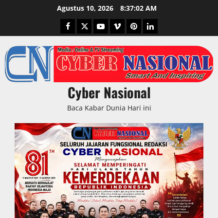
Skip
Agustus 10, 2026
8:37:04 AM
to
Facebook
Twitter
Youtube
Vimeo
Pinterest
LinkedIn
content
Cyber Nasional
Baca Kabar Dunia Hari ini