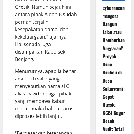
Gresik. Namun sejauh ini
cybernasonal
antara pihak A dan B sudah
mengenai
pernah terjalin
Bangun
kesepakatan damai dan
Jalan atau
kekeluargaan,” ujarnya.
Hamburkan
Hal senada juga
Anggaran?
disampaikan Kapolsek
Proyek
Benjeng.
Dana
Menurutnya, apabila benar
Bankeu di
ada bukti valid yang
Desa
menyebutkan nama si C
Sukaresmi
alias David sebagai pihak
Cepat
yang membawa kabur
Rusak,
motor, maka hal itu harus
KCBI Bogor
diproses lebih lanjut.
Desak
Audit Total
“Berdasarkan keterangan