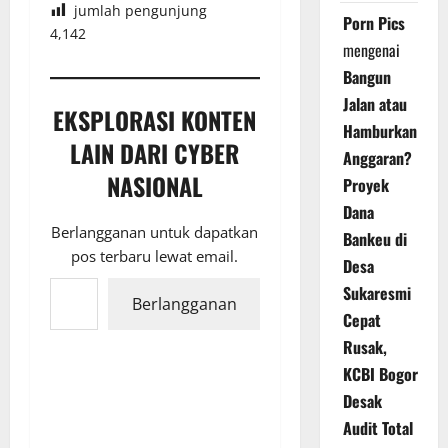
jumlah pengunjung
Porn Pics
4,142
mengenai
Bangun
Jalan atau
EKSPLORASI KONTEN
Hamburkan
LAIN DARI CYBER
Anggaran?
NASIONAL
Proyek
Dana
Berlangganan untuk dapatkan
Bankeu di
pos terbaru lewat email.
Desa
Ketikkan email Anda...
Sukaresmi
Berlangganan
Cepat
Rusak,
KCBI Bogor
Desak
Audit Total