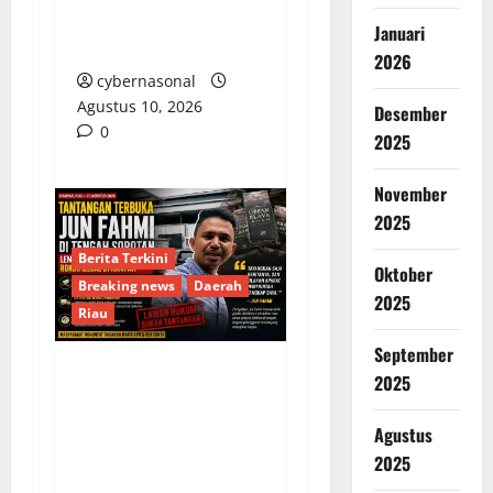
Sensus Ekonomi 2026
Januari
di Kabupaten Kendal
2026
cybernasonal
Agustus 10, 2026
Desember
0
2025
November
2025
Berita Terkini
Oktober
Breaking news
Daerah
2025
Riau
September
2025
Tantangan Terbuka Jun
Fahmi di Tengah
Agustus
Sorotan Lemahnya
2025
Penegakan Hukum