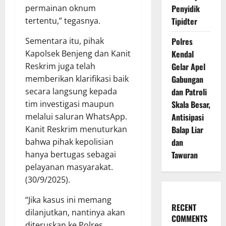
Penyidik
permainan oknum
Tipidter
tertentu,” tegasnya.
Polres
Sementara itu, pihak
Kendal
Kapolsek Benjeng dan Kanit
Gelar Apel
Reskrim juga telah
Gabungan
memberikan klarifikasi baik
dan Patroli
secara langsung kepada
Skala Besar,
tim investigasi maupun
Antisipasi
melalui saluran WhatsApp.
Balap Liar
Kanit Reskrim menuturkan
dan
bahwa pihak kepolisian
Tawuran
hanya bertugas sebagai
pelayanan masyarakat.
(30/9/2025).
“Jika kasus ini memang
RECENT
dilanjutkan, nantinya akan
COMMENTS
diteruskan ke Polres