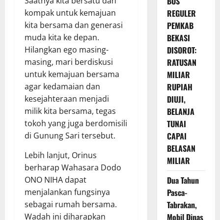
Saatnya kita bersatu dan
BOS
kompak untuk kemajuan
REGULER
kita bersama dan generasi
PEMKAB
muda kita ke depan.
BEKASI
Hilangkan ego masing-
DISOROT:
masing, mari berdiskusi
RATUSAN
untuk kemajuan bersama
MILIAR
agar kedamaian dan
RUPIAH
kesejahteraan menjadi
DIUJI,
milik kita bersama, tegas
BELANJA
tokoh yang juga berdomisili
TUNAI
di Gunung Sari tersebut.
CAPAI
BELASAN
Lebih lanjut, Orinus
MILIAR
berharap Wahasara Dodo
ONO NIHA dapat
Dua Tahun
menjalankan fungsinya
Pasca-
sebagai rumah bersama.
Tabrakan,
Wadah ini diharapkan
Mobil Dinas