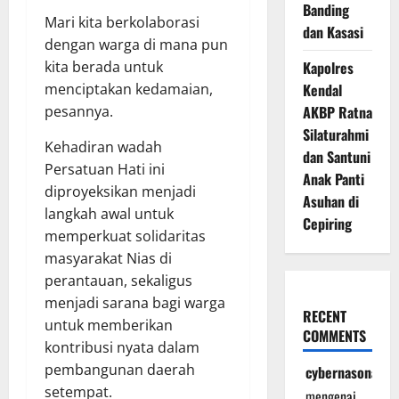
Banding
Mari kita berkolaborasi
dan Kasasi
dengan warga di mana pun
kita berada untuk
Kapolres
menciptakan kedamaian,
Kendal
pesannya.
AKBP Ratna
Silaturahmi
Kehadiran wadah
dan Santuni
Persatuan Hati ini
Anak Panti
diproyeksikan menjadi
Asuhan di
langkah awal untuk
Cepiring
memperkuat solidaritas
masyarakat Nias di
perantauan, sekaligus
menjadi sarana bagi warga
RECENT
untuk memberikan
COMMENTS
kontribusi nyata dalam
pembangunan daerah
cybernasonal
setempat.
mengenai