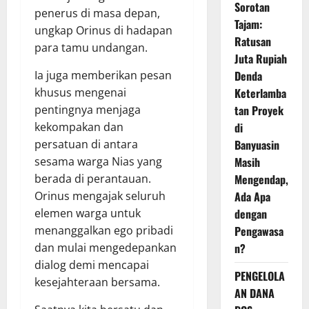
Sorotan
penerus di masa depan,
Tajam:
ungkap Orinus di hadapan
Ratusan
para tamu undangan.
Juta Rupiah
Ia juga memberikan pesan
Denda
khusus mengenai
Keterlamba
pentingnya menjaga
tan Proyek
kekompakan dan
di
persatuan di antara
Banyuasin
sesama warga Nias yang
Masih
berada di perantauan.
Mengendap,
Orinus mengajak seluruh
Ada Apa
elemen warga untuk
dengan
menanggalkan ego pribadi
Pengawasa
dan mulai mengedepankan
n?
dialog demi mencapai
PENGELOLA
kesejahteraan bersama.
AN DANA