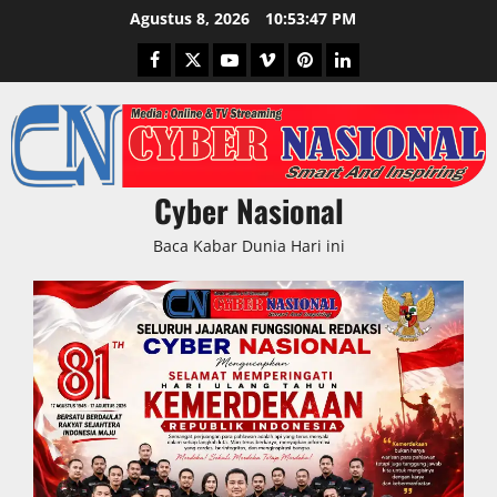
Skip
Agustus 8, 2026
10:53:48 PM
to
Facebook
Twitter
Youtube
Vimeo
Pinterest
LinkedIn
content
Cyber Nasional
Baca Kabar Dunia Hari ini