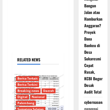
Bangun
Jalan atau
Hamburkan
Anggaran?
Proyek
Dana
Bankeu di
Desa
Sukaresmi
RELATED NEWS
Cepat
Rusak,
KCBI Bogor
Berita Terkait
Desak
Berita Terkini
Breaking news
Daerah
Audit Total
Digital
Nasional
cybernasonal
Palembang
mengenai
Sumatera Selatan