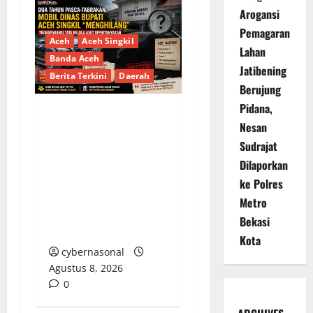
Arogansi
Pemagaran
Aceh
Aceh Singkil
Lahan
Banda Aceh
Jatibening
Berita Terkini
Daerah
Berujung
Pidana,
Dua Tahun Pasca-
Nesan
Tabrakan, Mobil Dinas
Sudrajat
Bupati Aceh Singkil
Dilaporkan
“Menghilang”:
ke Polres
Transparansi Tata
Metro
Kelola Aset
Bekasi
Dipertanyakan
Kota
cybernasonal
Agustus 8, 2026
0