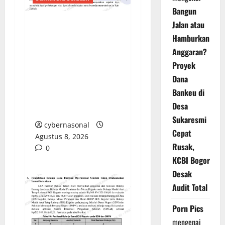
Bangun
Jalan atau
Sorotan Tajam:
Hamburkan
Ratusan Juta Rupiah
Anggaran?
Denda Keterlambatan
Proyek
Proyek di Banyuasin
Dana
Masih Mengendap, Ada
Bankeu di
Apa dengan
Desa
Pengawasan?
Sukaresmi
cybernasonal
Cepat
Agustus 8, 2026
Rusak,
0
KCBI Bogor
Desak
Audit Total
Porn Pics
mengenai