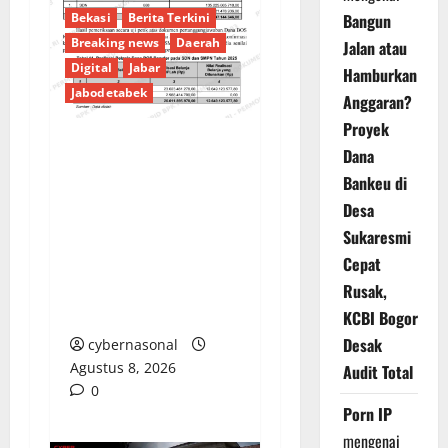
Bangun
Bekasi
Berita Terkini
Breaking news
Daerah
Jalan atau
Digital
Jabar
Hamburkan
Jabodetabek
Anggaran?
Proyek
Dana
PENGELOLAAN DANA
Bankeu di
BOS REGULER
Desa
PEMKAB BEKASI
Sukaresmi
DISOROT: RATUSAN
Cepat
MILIAR RUPIAH DIUJI,
BELANJA TUNAI CAPAI
Rusak,
BELASAN MILIAR
KCBI Bogor
Desak
cybernasonal
Agustus 8, 2026
Audit Total
0
Porn IP
mengenai