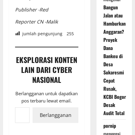
Bangun
Publisher -Red
Jalan atau
Reporter CN -Malik
Hamburkan
Anggaran?
jumlah pengunjung
255
Proyek
Dana
Bankeu di
EKSPLORASI KONTEN
Desa
LAIN DARI CYBER
Sukaresmi
NASIONAL
Cepat
Rusak,
Berlangganan untuk dapatkan
KCBI Bogor
pos terbaru lewat email.
Desak
Ketikkan email Anda...
Audit Total
Berlangganan
pornip
mengenai