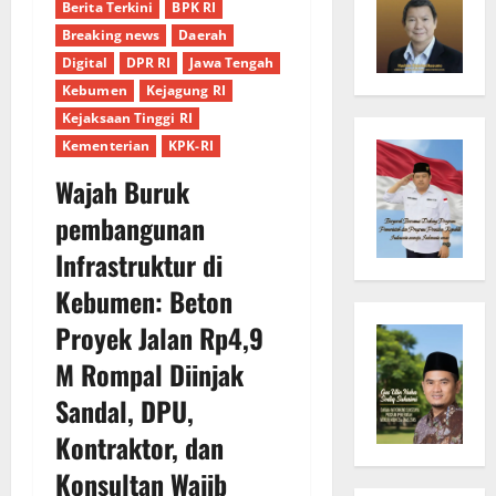
Berita Terkini
BPK RI
Breaking news
Daerah
Digital
DPR RI
Jawa Tengah
Kebumen
Kejagung RI
Kejaksaan Tinggi RI
Kementerian
KPK-RI
Wajah Buruk
pembangunan
Infrastruktur di
Kebumen: Beton
Proyek Jalan Rp4,9
M Rompal Diinjak
Sandal, DPU,
Kontraktor, dan
Konsultan Wajib