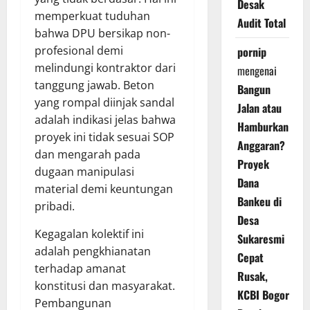
Desak
memperkuat tuduhan
Audit Total
bahwa DPU bersikap non-
profesional demi
pornip
melindungi kontraktor dari
mengenai
tanggung jawab. Beton
Bangun
yang rompal diinjak sandal
Jalan atau
adalah indikasi jelas bahwa
Hamburkan
proyek ini tidak sesuai SOP
Anggaran?
dan mengarah pada
Proyek
dugaan manipulasi
Dana
material demi keuntungan
Bankeu di
pribadi.
Desa
Kegagalan kolektif ini
Sukaresmi
adalah pengkhianatan
Cepat
terhadap amanat
Rusak,
konstitusi dan masyarakat.
KCBI Bogor
Pembangunan