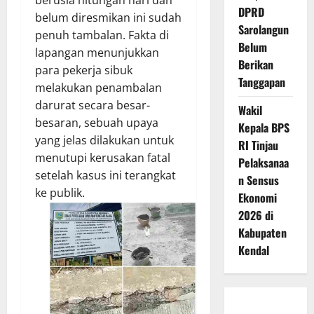
berusia hitungan hari dan
DPRD
belum diresmikan ini sudah
Sarolangun
penuh tambalan. Fakta di
Belum
lapangan menunjukkan
Berikan
para pekerja sibuk
Tanggapan
melakukan penambalan
darurat secara besar-
Wakil
besaran, sebuah upaya
Kepala BPS
yang jelas dilakukan untuk
RI Tinjau
menutupi kerusakan fatal
Pelaksanaa
setelah kasus ini terangkat
n Sensus
ke publik.
Ekonomi
2026 di
Kabupaten
Kendal