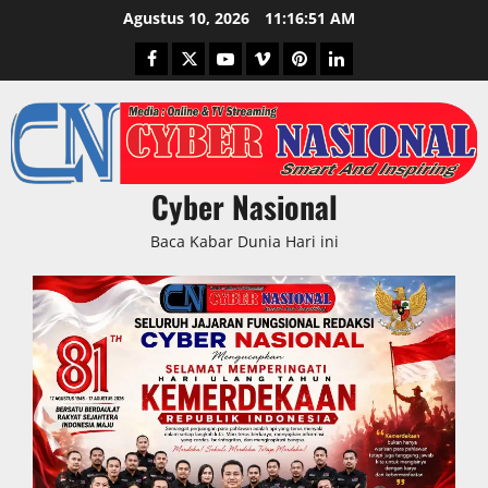
Skip
Agustus 10, 2026
11:16:52 AM
to
Facebook
Twitter
Youtube
Vimeo
Pinterest
LinkedIn
content
Cyber Nasional
Baca Kabar Dunia Hari ini