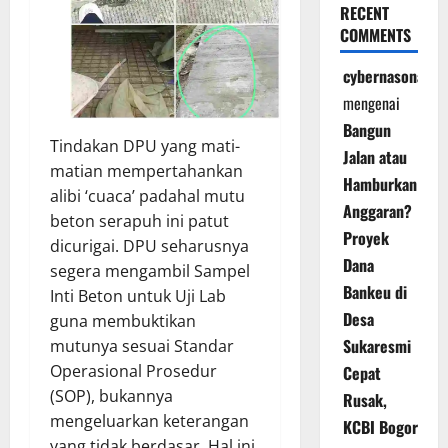
RECENT
COMMENTS
cybernasonal
mengenai
Bangun
Tindakan DPU yang mati-
Jalan atau
matian mempertahankan
Hamburkan
alibi ‘cuaca’ padahal mutu
Anggaran?
beton serapuh ini patut
Proyek
dicurigai. DPU seharusnya
Dana
segera mengambil Sampel
Bankeu di
Inti Beton untuk Uji Lab
Desa
guna membuktikan
Sukaresmi
mutunya sesuai Standar
Operasional Prosedur
Cepat
(SOP), bukannya
Rusak,
mengeluarkan keterangan
KCBI Bogor
yang tidak berdasar. Hal ini