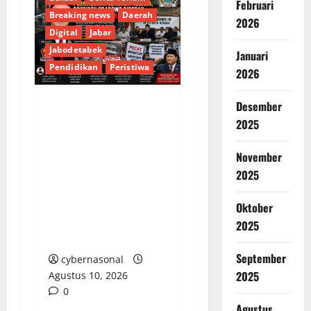
Februari
Breaking news
Daerah
2026
Digital
Jabar
Jabodetabek
Januari
Pendidikan
Peristiwa
2026
Desember
Skandal Arogansi
2025
DPRD Bekasi,
Misbahudin dan
November
Anaknya Permalukan
2025
Lembaga Negara,
Presiden Prabowo
Oktober
Didesak Pecat Kader
2025
Cacat Moral
September
cybernasonal
2025
Agustus 10, 2026
0
Agustus