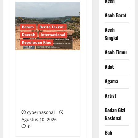
Aceh
Aceh Barat
Batam
Berita Terkini
Aceh
Daerah
International
Singkil
Kepulauan Riau
Aceh Timur
Proyek APBD Batam
Adat
Rp44 Miliar Disorot:
Tanpa Papan Informasi,
Agama
Lokasi Dipertanyakan,
dan Pejabat Lempar
Artist
Tanggung Jawab
Badan Gizi
cybernasonal
Nasional
Agustus 10, 2026
0
Bali