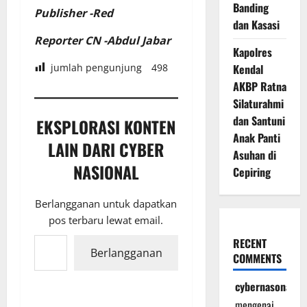
Banding
Publisher -Red
dan Kasasi
Reporter CN -Abdul Jabar
Kapolres
jumlah pengunjung
498
Kendal
AKBP Ratna
Silaturahmi
dan Santuni
EKSPLORASI KONTEN
Anak Panti
LAIN DARI CYBER
Asuhan di
NASIONAL
Cepiring
Berlangganan untuk dapatkan
pos terbaru lewat email.
Ketikkan email Anda...
RECENT
Berlangganan
COMMENTS
cybernasonal
mengenai