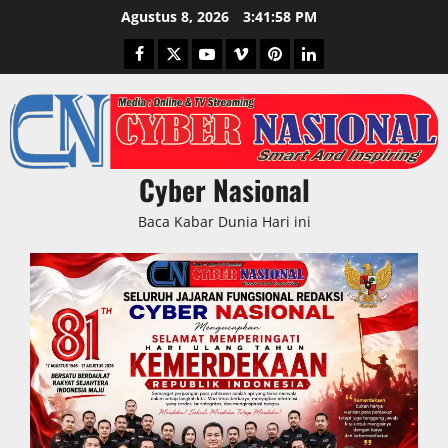
Skip
Agustus 8, 2026
3:41:59 PM
to
Facebook
Twitter
Youtube
Vimeo
Pinterest
LinkedIn
content
Cyber Nasional
Baca Kabar Dunia Hari ini