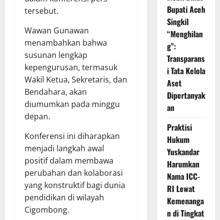
Bupati Aceh
tersebut.
Singkil
Wawan Gunawan
“Menghilan
menambahkan bahwa
g”:
susunan lengkap
Transparans
kepengurusan, termasuk
i Tata Kelola
Wakil Ketua, Sekretaris, dan
Aset
Bendahara, akan
Dipertanyak
diumumkan pada minggu
an
depan.
Praktisi
Konferensi ini diharapkan
Hukum
menjadi langkah awal
Yuskandar
positif dalam membawa
Harumkan
perubahan dan kolaborasi
Nama ICC-
yang konstruktif bagi dunia
RI Lewat
pendidikan di wilayah
Kemenanga
Cigombong.
n di Tingkat