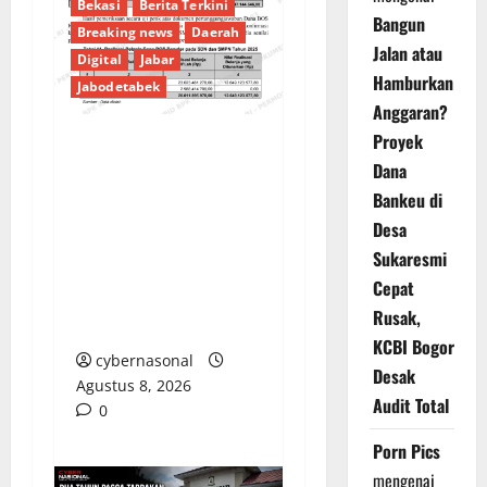
Bekasi
Berita Terkini
Bangun
Breaking news
Daerah
Jalan atau
Digital
Jabar
Hamburkan
Jabodetabek
Anggaran?
Proyek
PENGELOLAAN DANA
Dana
BOS REGULER
Bankeu di
PEMKAB BEKASI
Desa
DISOROT: RATUSAN
Sukaresmi
MILIAR RUPIAH DIUJI,
Cepat
BELANJA TUNAI CAPAI
Rusak,
BELASAN MILIAR
KCBI Bogor
cybernasonal
Desak
Agustus 8, 2026
Audit Total
0
Porn Pics
mengenai