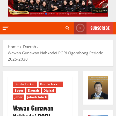
SUBSCRIBE
Primary
Menu
Home
Daerah
Wawan Gunawan Nahkodai PGRI Cigombong Periode
2025-2030
Berita Terkait
Berita Terkini
Bogor
Daerah
Digital
Jabar
Jabodetabek
Wawan Gunawan