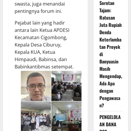
Sorotan
swasta, juga menandai
Tajam:
pentingnya forum ini.
Ratusan
Pejabat lain yang hadir
Juta Rupiah
antara lain Ketua APDESI
Denda
Kecamatan Cigombong,
Keterlamba
Kepala Desa Ciburuy,
tan Proyek
Kepala KUA, Ketua
di
Himpaudi, Babinsa, dan
Banyuasin
Babinkantibmas setempat.
Masih
Mengendap,
Ada Apa
dengan
Pengawasa
n?
PENGELOLA
AN DANA