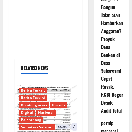
Bangun
Jalan atau
Hamburkan
Anggaran?
Proyek
Dana
Bankeu di
Desa
RELATED NEWS
Sukaresmi
Cepat
Rusak,
Berita Terkait
KCBI Bogor
Berita Terkini
Desak
Breaking news
Daerah
Audit Total
Digital
Nasional
Palembang
pornip
Sumatera Selatan
mengenai