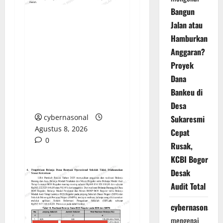
Bangun
Jalan atau
Sorotan Tajam:
Hamburkan
Ratusan Juta Rupiah
Anggaran?
Denda Keterlambatan
Proyek di Banyuasin
Proyek
Masih Mengendap, Ada
Dana
Apa dengan
Bankeu di
Pengawasan?
Desa
cybernasonal
Sukaresmi
Agustus 8, 2026
Cepat
0
Rusak,
KCBI Bogor
Desak
Audit Total
cybernasonal
mengenai