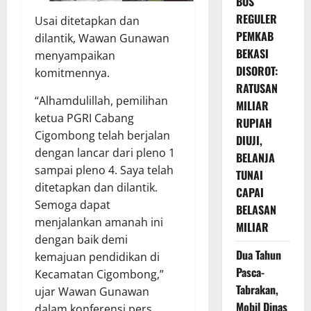
BOS
REGULER
Usai ditetapkan dan
PEMKAB
dilantik, Wawan Gunawan
BEKASI
menyampaikan
DISOROT:
komitmennya.
RATUSAN
“Alhamdulillah, pemilihan
MILIAR
ketua PGRI Cabang
RUPIAH
Cigombong telah berjalan
DIUJI,
dengan lancar dari pleno 1
BELANJA
sampai pleno 4. Saya telah
TUNAI
ditetapkan dan dilantik.
CAPAI
Semoga dapat
BELASAN
menjalankan amanah ini
MILIAR
dengan baik demi
Dua Tahun
kemajuan pendidikan di
Pasca-
Kecamatan Cigombong,”
Tabrakan,
ujar Wawan Gunawan
Mobil Dinas
dalam konferensi pers