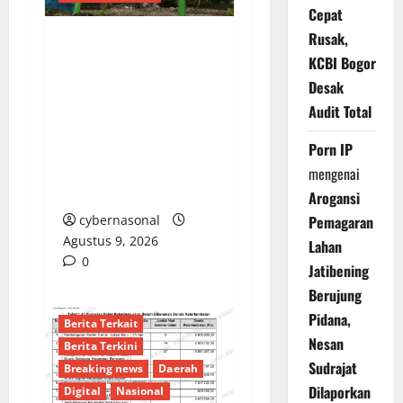
Cepat
Rusak,
Dugaan Pengalihan
KCBI Bogor
Anggaran PAW, Pj
Desak
Kades Lipulalongo
Audit Total
Tantang Inspektorat
dan Kejari Banggai
Porn IP
Laut Lakukan
mengenai
Pemeriksaan Terbuka
Arogansi
Pemagaran
cybernasonal
Agustus 9, 2026
Lahan
0
Jatibening
Berujung
Pidana,
Berita Terkait
Nesan
Berita Terkini
Sudrajat
Breaking news
Daerah
Dilaporkan
Digital
Nasional