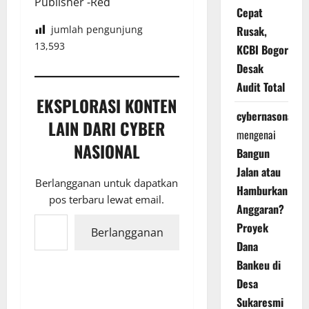
Publisher -Red
Cepat
Rusak,
jumlah pengunjung
13,593
KCBI Bogor
Desak
Audit Total
EKSPLORASI KONTEN
cybernasonal
LAIN DARI CYBER
mengenai
NASIONAL
Bangun
Jalan atau
Berlangganan untuk dapatkan
Hamburkan
pos terbaru lewat email.
Anggaran?
Ketikkan email Anda...
Proyek
Berlangganan
Dana
Bankeu di
Desa
Sukaresmi