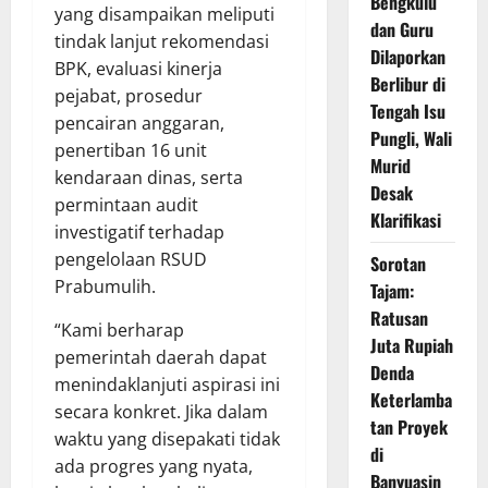
Bengkulu
yang disampaikan meliputi
dan Guru
tindak lanjut rekomendasi
Dilaporkan
BPK, evaluasi kinerja
Berlibur di
pejabat, prosedur
Tengah Isu
pencairan anggaran,
Pungli, Wali
penertiban 16 unit
Murid
kendaraan dinas, serta
Desak
permintaan audit
Klarifikasi
investigatif terhadap
pengelolaan RSUD
Sorotan
Prabumulih.
Tajam:
Ratusan
“Kami berharap
Juta Rupiah
pemerintah daerah dapat
Denda
menindaklanjuti aspirasi ini
Keterlamba
secara konkret. Jika dalam
tan Proyek
waktu yang disepakati tidak
di
ada progres yang nyata,
Banyuasin