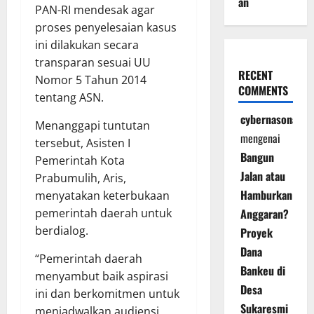
an
PAN-RI mendesak agar
proses penyelesaian kasus
ini dilakukan secara
transparan sesuai UU
RECENT
Nomor 5 Tahun 2014
COMMENTS
tentang ASN.
cybernasonal
Menanggapi tuntutan
mengenai
tersebut, Asisten I
Bangun
Pemerintah Kota
Jalan atau
Prabumulih, Aris,
Hamburkan
menyatakan keterbukaan
Anggaran?
pemerintah daerah untuk
berdialog.
Proyek
Dana
“Pemerintah daerah
Bankeu di
menyambut baik aspirasi
Desa
ini dan berkomitmen untuk
Sukaresmi
menjadwalkan audiensi