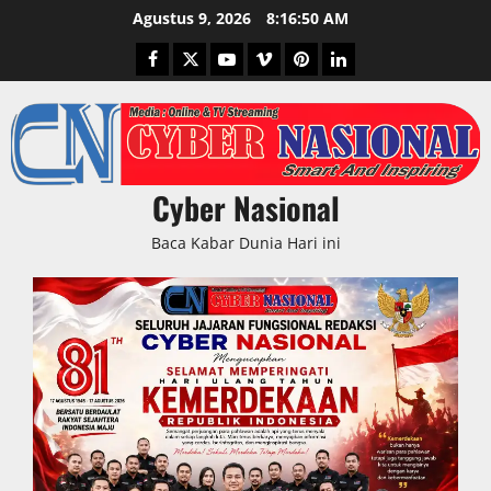
Skip
Agustus 9, 2026
8:16:51 AM
to
Facebook
Twitter
Youtube
Vimeo
Pinterest
LinkedIn
content
Cyber Nasional
Baca Kabar Dunia Hari ini