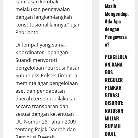
kami akan kembali
Masih
melakukan pengawalan
Mengendap,
dengan langkah-langkah
Ada Apa
konstitusional lainnya,” ujar
dengan
Pebrianto.
Pengawasa
n?
Di tempat yang sama,
Koordinator Lapangan
PENGELOLA
Suandi menyoroti
AN DANA
pengelolaan retribusi Pasar
BOS
Subuh eks Polsek Timur. Ia
REGULER
meminta agar pengelolaan
PEMKAB
aset dan pendapatan
BEKASI
daerah tersebut dilakukan
DISOROT:
secara transparan dan
RATUSAN
sesuai dengan ketentuan
MILIAR
UU Nomor 28 Tahun 2009
RUPIAH
tentang Pajak Daerah dan
DIUJI,
Retribusi Daerah.