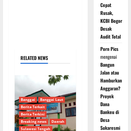
Cepat
Rusak,
KCBI Bogor
Desak
Audit Total
Porn Pics
mengenai
RELATED NEWS
Bangun
Jalan atau
Hamburkan
Anggaran?
Proyek
Banggai
Banggai Laut
Dana
Berita Terkait
Bankeu di
Berita Terkini
Desa
Breaking news
Daerah
Sukaresmi
Sulawesi Tengah