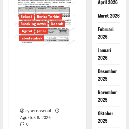
April 2026
Maret 2026
Bekasi
Berita Terkini
Breaking news
Daerah
Februari
Digital
Jabar
2026
Jabodetabek
Januari
2026
PENGELOLAAN DANA
BOS REGULER
Desember
PEMKAB BEKASI
2025
DISOROT: RATUSAN
MILIAR RUPIAH DIUJI,
November
BELANJA TUNAI CAPAI
2025
BELASAN MILIAR
cybernasonal
Oktober
Agustus 8, 2026
2025
0