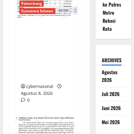
Palembang
ke Polres
Sumatera Selatan
Metro
Bekasi
Kota
Sorotan Tajam:
Ratusan Juta Rupiah
Denda Keterlambatan
Proyek di Banyuasin
ARCHIVES
Masih Mengendap, Ada
Apa dengan
Agustus
Pengawasan?
2026
cybernasonal
Agustus 8, 2026
Juli 2026
0
Juni 2026
Mei 2026