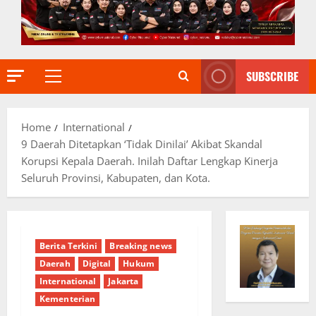
SUBSCRIBE
Primary
Menu
Home
International
9 Daerah Ditetapkan ‘Tidak Dinilai’ Akibat Skandal
Korupsi Kepala Daerah. Inilah Daftar Lengkap Kinerja
Seluruh Provinsi, Kabupaten, dan Kota.
Berita Terkini
Breaking news
Daerah
Digital
Hukum
International
Jakarta
Kementerian