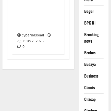
Persaudaraan, Menjaga
Solidaritas Alumni
Bogor
Angkatan 96/99
SMP/SMA 1 Kikim
BPK RI
Timur
Breaking
cybernasonal
news
Agustus 7, 2026
0
Brebes
Budaya
Business
Ciamis
Cilacap
Cirebon