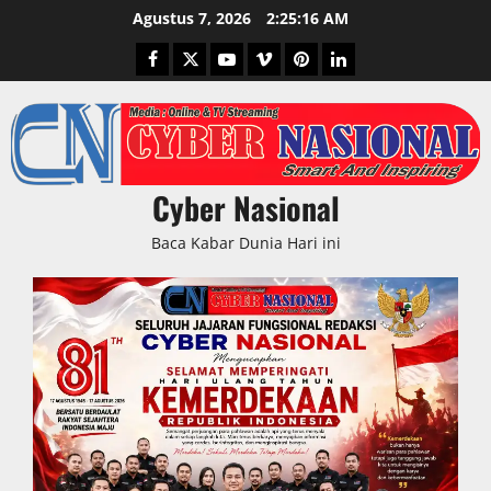
Skip
Agustus 7, 2026
2:25:17 AM
to
Facebook
Twitter
Youtube
Vimeo
Pinterest
LinkedIn
content
Cyber Nasional
Baca Kabar Dunia Hari ini