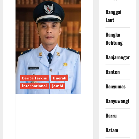
Banggai
Laut
Bangka
Belitung
Banjarnegara
Banten
Berita Terkini
Daerah
Banyumas
International
Jambi
Banyuwangi
Wujudkan
Barru
Pembangunan Pro
Rakyat, Desa Bukit
Batam
Talang Mas Optimalkan