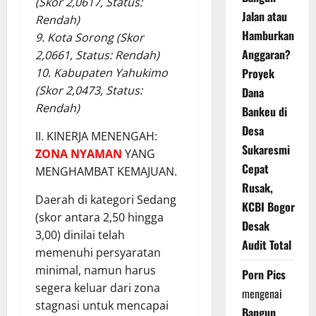
(Skor 2,0617, Status:
Jalan atau
Rendah)
Hamburkan
9. Kota Sorong (Skor
Anggaran?
2,0661, Status: Rendah)
Proyek
10. Kabupaten Yahukimo
(Skor 2,0473, Status:
Dana
Rendah)
Bankeu di
Desa
II. KINERJA MENENGAH:
Sukaresmi
ZONA NYAMAN
YANG
Cepat
MENGHAMBAT KEMAJUAN.
Rusak,
Daerah di kategori Sedang
KCBI Bogor
(skor antara 2,50 hingga
Desak
3,00) dinilai telah
Audit Total
memenuhi persyaratan
minimal, namun harus
Porn Pics
segera keluar dari zona
mengenai
stagnasi untuk mencapai
Bangun