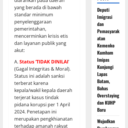
diarahkan pada daerah
yang berada di bawah
Deputi
standar minimum
Imigrasi
penyelenggaraan
dan
pemerintahan,
Pemasyarak
mencerminkan krisis etis
atan
dan layanan publik yang
Kemenko
akut:
Kumham
Imipas
A.
Status ‘TIDAK DINILAI
’
Kunjungi
(Gagal Integritas & Moral).
Lapas
Status ini adalah sanksi
Batam,
terberat karena
Bahas
kepala/wakil kepala daerah
Overstaying
terjerat kasus tindak
dan KUHP
pidana korupsi per 1 April
Baru
2024. Penetapan ini
merupakan pengkhianatan
Wujudkan
terhadap amanah rakyat