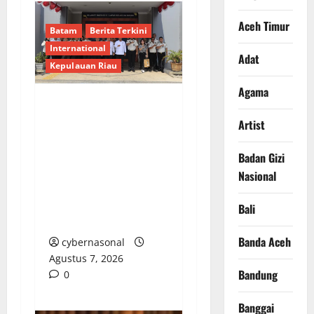
Aceh Timur
Batam
Berita Terkini
International
Adat
Kepulauan Riau
Agama
Deputi Imigrasi dan
Artist
Pemasyarakatan
Kemenko Kumham
Badan Gizi
Imipas Kunjungi Lapas
Nasional
Batam, Bahas
Overstaying dan KUHP
Bali
Baru
Banda Aceh
cybernasonal
Agustus 7, 2026
Bandung
0
Banggai