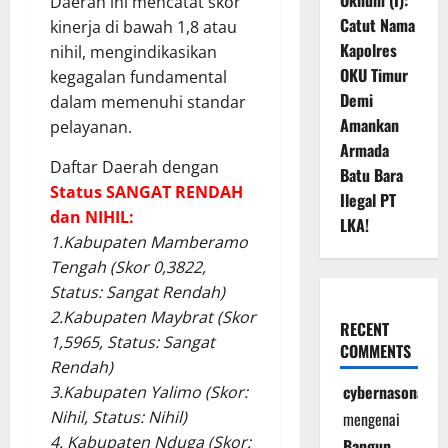
Oknum (I):
Daerah ini mencatat skor
Catut Nama
kinerja di bawah 1,8 atau
Kapolres
nihil, mengindikasikan
OKU Timur
kegagalan fundamental
Demi
dalam memenuhi standar
Amankan
pelayanan.
Armada
Daftar Daerah dengan
Batu Bara
Status
SANGAT RENDAH
Ilegal PT
dan NIHIL:
LKA!
1.Kabupaten Mamberamo
Tengah (Skor 0,3822,
Status: Sangat Rendah)
2.Kabupaten Maybrat (Skor
RECENT
1,5965, Status: Sangat
COMMENTS
Rendah)
cybernasonal
3.Kabupaten Yalimo (Skor:
Nihil, Status: Nihil)
mengenai
4. Kabupaten Nduga (Skor:
Bangun