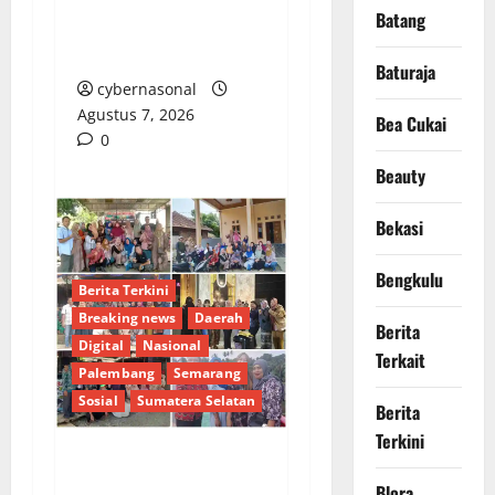
Dana Terbatas Melalui
Batang
Semangat Gotong
Royong
Baturaja
cybernasonal
Agustus 7, 2026
Bea Cukai
0
Beauty
Bekasi
Bengkulu
Berita Terkini
Breaking news
Daerah
Berita
Digital
Nasional
Terkait
Palembang
Semarang
Sosial
Sumatera Selatan
Berita
Terkini
Merawat Akar
Blora