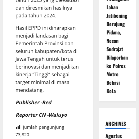
tahun 2023 yang dievaluasi
Lahan
dan diresmikan hasilnya
Jatibening
pada tahun 2024.
Berujung
Hasil EPPD ini diharapkan
Pidana,
menjadi landasan bagi
Nesan
Pemerintah Provinsi dan
Sudrajat
seluruh kabupaten/kota di
Dilaporkan
Jawa Tengah untuk terus
ke Polres
berinovasi dan menjadikan
Metro
kinerja “Tinggi” sebagai
Bekasi
target minimal di masa
mendatang.
Kota
Publisher -Red
Reporter CN -Waluyo
ARCHIVES
jumlah pengunjung
73,820
Agustus