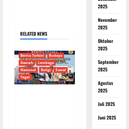
2025
November
2025
RELATED NEWS
Oktober
2025
Berita Terkait
Berita Terkini
Budaya
September
Daerah
Lembaga
2025
Nasional
Religi
Sosial
Tegal
Agustus
2025
PT SIP Resmikan
Juli 2025
Kantor Baru,
Mantapkan Langkah
Juni 2025
Layani ABK dengan
Integritas