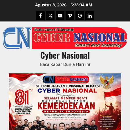
Skip
Agustus 8, 2026
5:28:35 AM
to
Facebook
Twitter
Youtube
Vimeo
Pinterest
LinkedIn
content
Cyber Nasional
Baca Kabar Dunia Hari ini