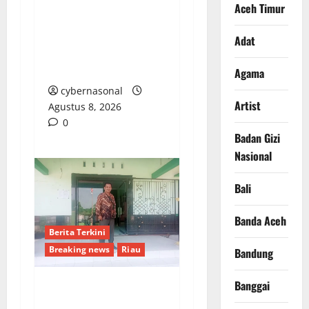
PERTAMA DI BANGGAI
Aceh Timur
SELATAN: TUMBUHKAN
JIWA KEMANUSIAAN
Adat
DAN KARAKTER
PEDULI SESAMA
Agama
cybernasonal
Artist
Agustus 8, 2026
0
Badan Gizi
Nasional
Bali
Banda Aceh
Berita Terkini
Breaking news
Riau
Bandung
Banggai
LSM-FIPAM Desak