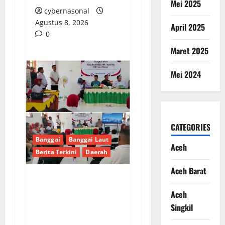
Mei 2025
cybernasonal
Agustus 8, 2026
April 2025
0
Maret 2025
Mei 2024
CATEGORIES
Banggai
Banggai Laut
Aceh
Berita Terkini
Daerah
Aceh Barat
PENGUKUHAN PALANG
Aceh
MERAH REMAJA (PMR)
Singkil
TINGKAT MULA