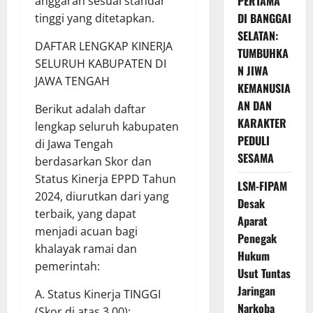
PERTAMA
anggaran sesuai standar
DI BANGGAI
tinggi yang ditetapkan.
SELATAN:
DAFTAR LENGKAP KINERJA
TUMBUHKA
SELURUH KABUPATEN DI
N JIWA
JAWA TENGAH
KEMANUSIA
AN DAN
Berikut adalah daftar
KARAKTER
lengkap seluruh kabupaten
PEDULI
di Jawa Tengah
SESAMA
berdasarkan Skor dan
Status Kinerja EPPD Tahun
LSM-FIPAM
2024, diurutkan dari yang
Desak
terbaik, yang dapat
Aparat
menjadi acuan bagi
Penegak
khalayak ramai dan
Hukum
pemerintah:
Usut Tuntas
Jaringan
A. Status Kinerja TINGGI
Narkoba
(Skor di atas 3,00):