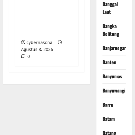
Aparat Penegak
Banggai
Hukum Usut Tuntas
Laut
Jaringan Narkoba
hingga Bandar dan
Bangka
Pemodal
Belitung
cybernasonal
Banjarnegara
Agustus 8, 2026
0
Banten
Banyumas
Banyuwangi
Barru
Batam
Batang