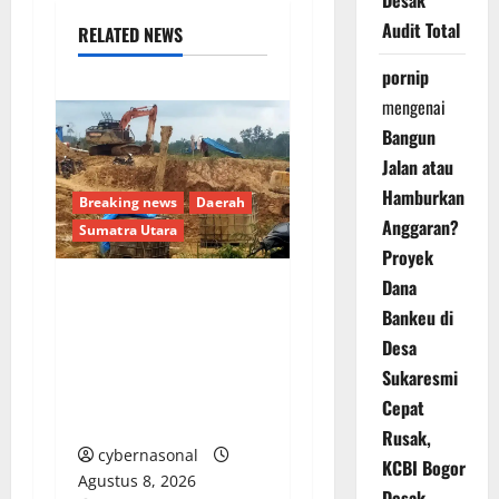
Desak
Audit Total
RELATED NEWS
pornip
mengenai
Bangun
Jalan atau
Hamburkan
Breaking news
Daerah
Anggaran?
Sumatra Utara
Proyek
Dana
Warga Madina Desak
Bankeu di
Kapolda Sumut Tindak
Desa
Tegas Mafia PETI Asak
Sukaresmi
Jarum: Jangan Tunggu
Cepat
Ada Korban Nyawa Lagi
Rusak,
cybernasonal
KCBI Bogor
Agustus 8, 2026
Desak