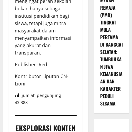
MERAH
mengingat peran sekolah
REMAJA
bukan hanya sebagai
(PMR)
institusi pendidikan bagi
TINGKAT
siswa, tetapi juga mitra
MULA
masyarakat dalam
PERTAMA
menyampaikan informasi
DI BANGGAI
yang akurat dan
SELATAN:
transparan.
TUMBUHKA
Publisher -Red
N JIWA
KEMANUSIA
Kontributor Liputan CN-
AN DAN
Lioni
KARAKTER
PEDULI
jumlah pengunjung
43,388
SESAMA
EKSPLORASI KONTEN