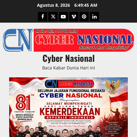
Skip
Agustus 8, 2026
6:49:45 AM
to
Facebook
Twitter
Youtube
Vimeo
Pinterest
LinkedIn
content
Cyber Nasional
Baca Kabar Dunia Hari ini