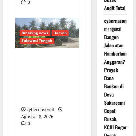
0
Audit Total
cybernasonal
mengenai
Breaking news
Daerah
Bangun
Sulawesi Tengah
Jalan atau
Hamburkan
Anggaran?
ANCAMAN NYATA DI
POSO: KETIKA
Proyek
KONTROL SOSIAL
Dana
DIBALAS TEROR
Bankeu di
PEMBUNUHAN OLEH
Desa
OKNUM GGALIAN C
Sukaresmi
cybernasonal
Cepat
Agustus 8, 2026
Rusak,
0
KCBI Bogor
Desak