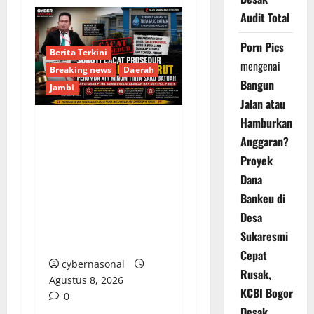
Audit Total
Porn Pics
Berita Terkini
mengenai
Breaking news
Daerah
Bangun
Jambi
Jalan atau
Hamburkan
Soroti Cacat Prosedur
Anggaran?
Pengangkatan Dirut
Proyek
Perumda Air Minum
Dana
Tirta Sako Batuah,
Bankeu di
Keputusan PTUN Jambi
Desa
Dinilai Abaikan Hak
Sukaresmi
Kontrol Publik
Cepat
cybernasonal
Rusak,
Agustus 8, 2026
KCBI Bogor
0
Desak