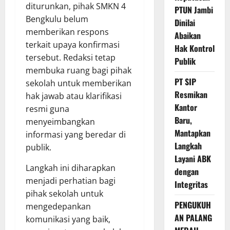
diturunkan, pihak SMKN 4
PTUN Jambi
Bengkulu belum
Dinilai
memberikan respons
Abaikan
terkait upaya konfirmasi
Hak Kontrol
tersebut. Redaksi tetap
Publik
membuka ruang bagi pihak
PT SIP
sekolah untuk memberikan
Resmikan
hak jawab atau klarifikasi
Kantor
resmi guna
Baru,
menyeimbangkan
Mantapkan
informasi yang beredar di
Langkah
publik.
Layani ABK
Langkah ini diharapkan
dengan
menjadi perhatian bagi
Integritas
pihak sekolah untuk
PENGUKUH
mengedepankan
AN PALANG
komunikasi yang baik,