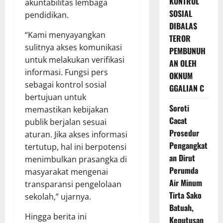
KONTROL
akuntabilitas lembaga
SOSIAL
pendidikan.
DIBALAS
“Kami menyayangkan
TEROR
sulitnya akses komunikasi
PEMBUNUH
untuk melakukan verifikasi
AN OLEH
informasi. Fungsi pers
OKNUM
sebagai kontrol sosial
GGALIAN C
bertujuan untuk
Soroti
memastikan kebijakan
Cacat
publik berjalan sesuai
Prosedur
aturan. Jika akses informasi
Pengangkat
tertutup, hal ini berpotensi
an Dirut
menimbulkan prasangka di
Perumda
masyarakat mengenai
Air Minum
transparansi pengelolaan
Tirta Sako
sekolah,” ujarnya.
Batuah,
Hingga berita ini
Keputusan