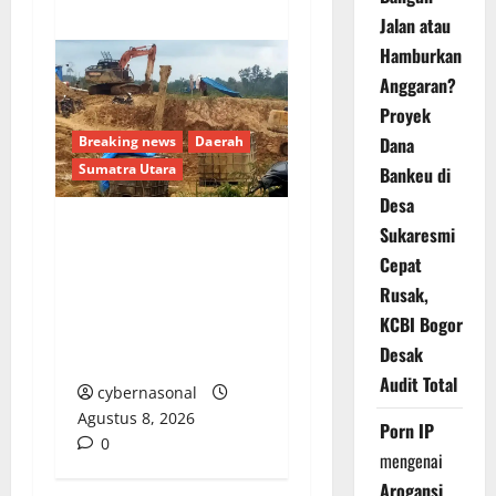
Jalan atau
Hamburkan
Anggaran?
Proyek
Dana
Breaking news
Daerah
Sumatra Utara
Bankeu di
Desa
Sukaresmi
Warga Madina Desak
Cepat
Kapolda Sumut Tindak
Rusak,
Tegas Mafia PETI Asak
KCBI Bogor
Jarum: Jangan Tunggu
Desak
Ada Korban Nyawa Lagi
Audit Total
cybernasonal
Agustus 8, 2026
Porn IP
0
mengenai
Arogansi