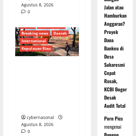
Agustus 8, 2026
Jalan atau
0
Hamburkan
Anggaran?
Batam
Berita Terkini
Proyek
Breaking news
Daerah
Dana
International
Bankeu di
Kepulauan Riau
Desa
Sukaresmi
AKTIVITAS CUT AND
Cepat
FILL SEKUPANG:
Rusak,
DIBAWAH BAYANG-
KCBI Bogor
BAYANG DEBU,
Desak
LEGALITAS DI
Audit Total
PERTANYAKAN WARGA
cybernasonal
Porn Pics
Agustus 8, 2026
mengenai
0
Bangun