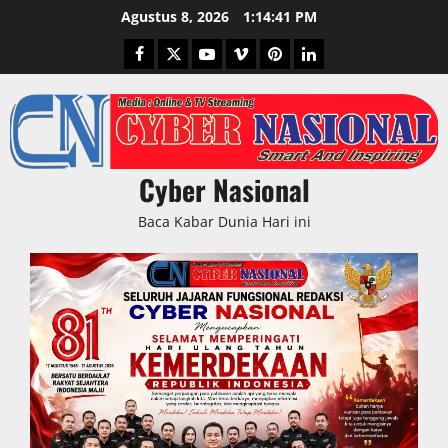
Skip
Agustus 8, 2026
1:14:42 PM
to
Facebook
Twitter
Youtube
Vimeo
Pinterest
LinkedIn
content
Cyber Nasional
Baca Kabar Dunia Hari ini