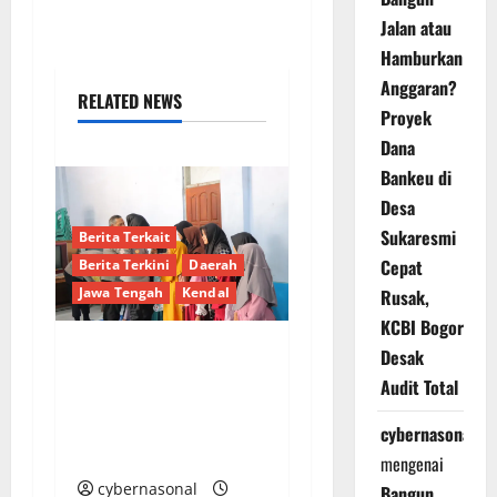
Jalan atau
Hamburkan
Anggaran?
RELATED NEWS
Proyek
Dana
Bankeu di
Desa
Sukaresmi
Berita Terkait
Cepat
Berita Terkini
Daerah
Jawa Tengah
Kendal
Rusak,
KCBI Bogor
Desak
Kapolres Kendal AKBP
Audit Total
Ratna Silaturahmi dan
Santuni Anak Panti
cybernasonal
Asuhan di Cepiring
mengenai
cybernasonal
Bangun