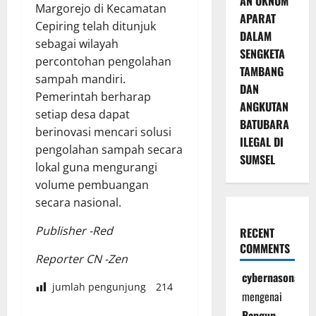
AN OKNUM
Margorejo di Kecamatan
APARAT
Cepiring telah ditunjuk
DALAM
sebagai wilayah
SENGKETA
percontohan pengolahan
TAMBANG
sampah mandiri.
DAN
Pemerintah berharap
ANGKUTAN
setiap desa dapat
BATUBARA
berinovasi mencari solusi
ILEGAL DI
pengolahan sampah secara
SUMSEL
lokal guna mengurangi
volume pembuangan
secara nasional.
Publisher -Red
RECENT
COMMENTS
Reporter CN -Zen
cybernasonal
jumlah pengunjung
214
mengenai
Bangun