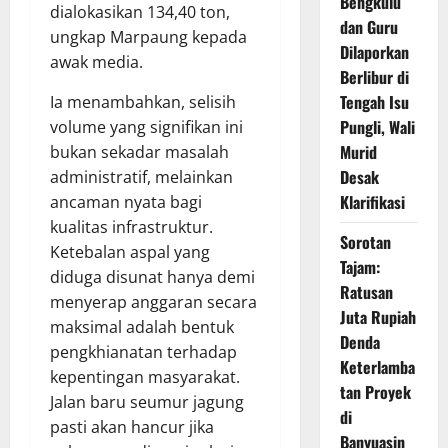
Bengkulu
dialokasikan 134,40 ton,
dan Guru
ungkap Marpaung kepada
Dilaporkan
awak media.
Berlibur di
Tengah Isu
Ia menambahkan, selisih
Pungli, Wali
volume yang signifikan ini
Murid
bukan sekadar masalah
Desak
administratif, melainkan
Klarifikasi
ancaman nyata bagi
kualitas infrastruktur.
Sorotan
Ketebalan aspal yang
Tajam:
diduga disunat hanya demi
Ratusan
menyerap anggaran secara
Juta Rupiah
maksimal adalah bentuk
Denda
pengkhianatan terhadap
Keterlamba
kepentingan masyarakat.
tan Proyek
Jalan baru seumur jagung
di
pasti akan hancur jika
Banyuasin