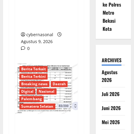
Guru Dilaporkan
ke Polres
Berlibur di Tengah Isu
Metro
Pungli, Wali Murid
Bekasi
Desak Klarifikasi
Kota
cybernasonal
Agustus 9, 2026
0
ARCHIVES
Berita Terkait
Agustus
Berita Terkini
2026
Breaking news
Daerah
Digital
Nasional
Juli 2026
Palembang
Sumatera Selatan
Juni 2026
Mei 2026
Sorotan Tajam: