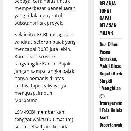
sebagai cara halus untuk
BELANJA
memperbesar pengeluaran
TUNAI
yang tidak menyentuh
CAPAI
substansi fisik proyek.
BELASAN
MILIAR
Selain itu, KCBI meragukan
validitas setoran pajak yang
Dua Tahun
mencapai Rp33 juta lebih.
Pasca-
Kami akan kroscek
Tabrakan,
langsung ke Kantor Pajak.
Mobil Dinas
Jangan sampai angka pajak
Bupati Aceh
hanya pemanis di atas
Singkil
kertas, tapi realisasinya
“Menghilan
menguap, imbuh
g”:
Marpaung.
Transparans
i Tata Kelola
LSM-KCBI memberikan
Aset
tenggat waktu (ultimatum)
Dipertanyak
selama 3×24 jam kepada