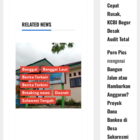
Cepat
Rusak,
KCBI Bogor
RELATED NEWS
Desak
Audit Total
Porn Pics
mengenai
Bangun
Banggai
Banggai Laut
Jalan atau
Berita Terkait
Berita Terkini
Hamburkan
Breaking news
Daerah
Anggaran?
Sulawesi Tengah
Proyek
Dana
Bankeu di
Dugaan Pengalihan
Desa
Anggaran PAW, Pj
Sukaresmi
Kades Lipulalongo