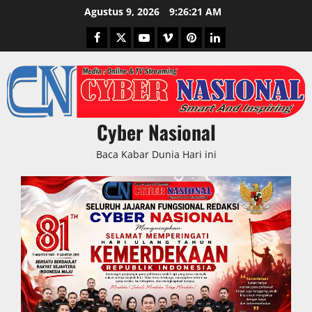
Skip
Agustus 9, 2026
9:26:22 AM
to
Facebook
Twitter
Youtube
Vimeo
Pinterest
LinkedIn
content
Cyber Nasional
Baca Kabar Dunia Hari ini