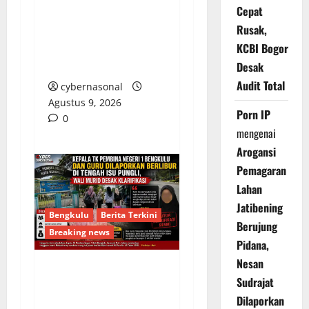
Cepat
Tantang Inspektorat
Rusak,
dan Kejari Banggai
Laut Lakukan
KCBI Bogor
Pemeriksaan Terbuka
Desak
Audit Total
cybernasonal
Agustus 9, 2026
Porn IP
0
mengenai
Arogansi
Pemagaran
Lahan
Jatibening
Bengkulu
Berita Terkini
Berujung
Breaking news
Pidana,
Nesan
Kepala TK Pembina
Sudrajat
Negeri 1 Bengkulu dan
Dilaporkan