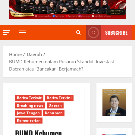
SUBSCRIBE
Primary
Menu
Home
Daerah
BUMD Kebumen dalam Pusaran Skandal: Investasi
Daerah atau ‘Bancakan’ Berjamaah?
Berita Terkait
Berita Terkini
Breaking news
Daerah
Jawa Tengah
Kebumen
Kementerian
BUMD Kebumen