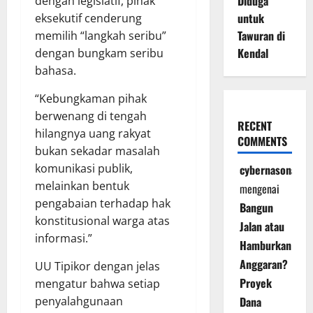
Diduga
dengan legislatif, pihak
untuk
eksekutif cenderung
Tawuran di
memilih “langkah seribu”
Kendal
dengan bungkam seribu
bahasa.
“Kebungkaman pihak
berwenang di tengah
RECENT
hilangnya uang rakyat
COMMENTS
bukan sekadar masalah
komunikasi publik,
cybernasonal
melainkan bentuk
mengenai
pengabaian terhadap hak
Bangun
konstitusional warga atas
Jalan atau
informasi.”
Hamburkan
Anggaran?
UU Tipikor dengan jelas
Proyek
mengatur bahwa setiap
Dana
penyalahgunaan