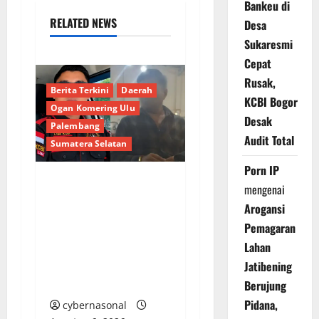
Bankeu di
RELATED NEWS
Desa
Sukaresmi
Cepat
Rusak,
Berita Terkini
Daerah
KCBI Bogor
Ogan Komering Ulu
Desak
Palembang
Audit Total
Sumatera Selatan
Porn IP
mengenai
Bongkar Kedok Oknum
Arogansi
(I): Catut Nama
Pemagaran
Kapolres OKU Timur
Lahan
Demi Amankan
Armada Batu Bara
Jatibening
Ilegal PT LKA!
Berujung
Pidana,
cybernasonal