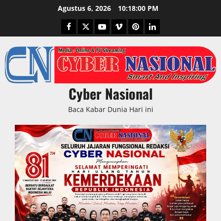
Skip
Agustus 6, 2026
10:18:01 PM
to
Facebook
Twitter
Youtube
Vimeo
Pinterest
LinkedIn
content
Cyber Nasional
Baca Kabar Dunia Hari ini