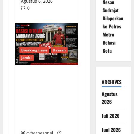
Agustus 6, 2026
Nesan
0
Sudrajat
Dilaporkan
ke Polres
Metro
Bekasi
Kota
Breaking news
Daerah
Jambi
Kasasi Ditolak
ARCHIVES
Mahkamah Agung,
Bupati Sarolangun
Agustus
Diminta Batalkan SK
2026
Pengangkatan Direktur
Juli 2026
PDAM Tirta Sako
Batuah
Juni 2026
cybernasonal