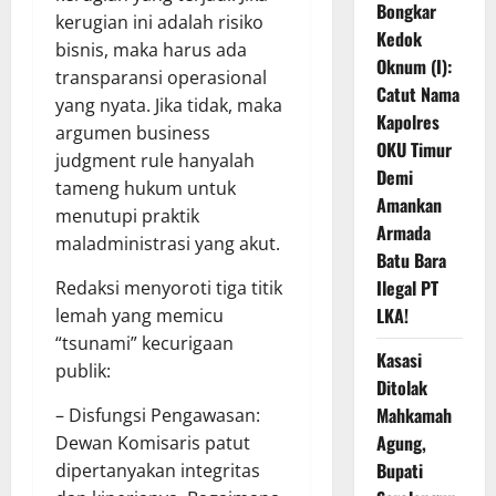
Bongkar
kerugian ini adalah risiko
Kedok
bisnis, maka harus ada
Oknum (I):
transparansi operasional
Catut Nama
yang nyata. Jika tidak, maka
Kapolres
argumen business
OKU Timur
judgment rule hanyalah
Demi
tameng hukum untuk
Amankan
menutupi praktik
Armada
maladministrasi yang akut.
Batu Bara
Ilegal PT
Redaksi menyoroti tiga titik
LKA!
lemah yang memicu
“tsunami” kecurigaan
Kasasi
publik:
Ditolak
Mahkamah
– Disfungsi Pengawasan:
Agung,
Dewan Komisaris patut
Bupati
dipertanyakan integritas