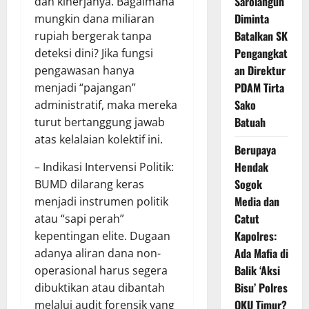
Sarolangun
dan kinerjanya. Bagaimana
Diminta
mungkin dana miliaran
Batalkan SK
rupiah bergerak tanpa
Pengangkat
deteksi dini? Jika fungsi
an Direktur
pengawasan hanya
PDAM Tirta
menjadi “pajangan”
Sako
administratif, maka mereka
Batuah
turut bertanggung jawab
atas kelalaian kolektif ini.
Berupaya
Hendak
– Indikasi Intervensi Politik:
Sogok
BUMD dilarang keras
Media dan
menjadi instrumen politik
Catut
atau “sapi perah”
Kapolres:
kepentingan elite. Dugaan
Ada Mafia di
adanya aliran dana non-
Balik ‘Aksi
operasional harus segera
Bisu’ Polres
dibuktikan atau dibantah
OKU Timur?
melalui audit forensik yang