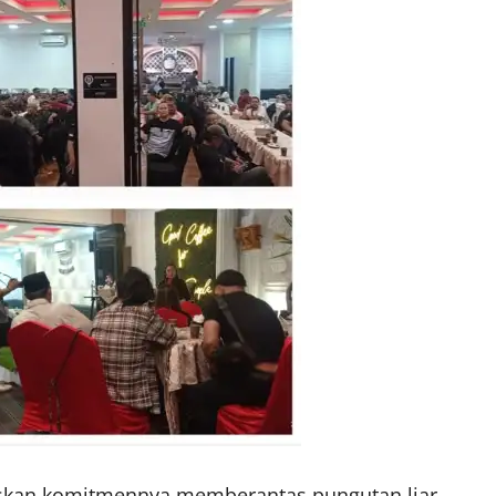
askan komitmennya memberantas pungutan liar.