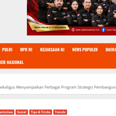
POLRI
DPR RI
KEJAKSAAN RI
NEWS POPULER
DAER
BER NASIONAL
Sekaligus Menyampaikan Perbagai Program Strategis Pembanguna
eristiwa
Sosial
Tips & Tricks
Trends