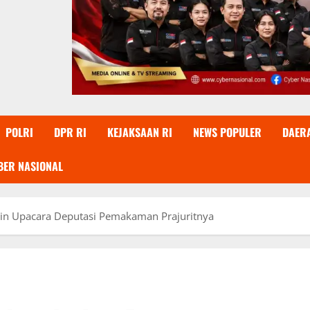
POLRI
DPR RI
KEJAKSAAN RI
NEWS POPULER
DAER
BER NASIONAL
in Upacara Deputasi Pemakaman Prajuritnya