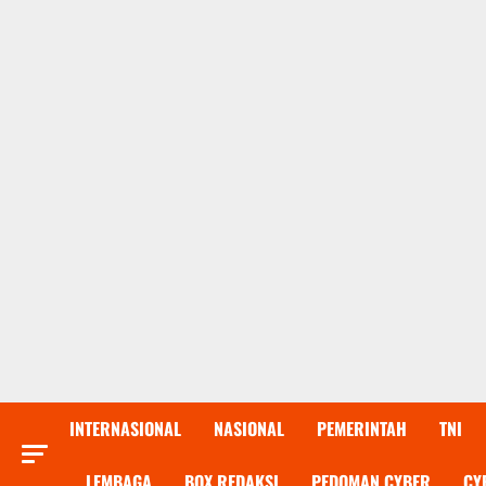
INTERNASIONAL
NASIONAL
PEMERINTAH
TNI
LEMBAGA
BOX REDAKSI
PEDOMAN CYBER
CY