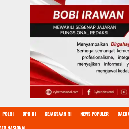
POLRI
DPR RI
KEJAKSAAN RI
NEWS POPULER
DAER
BER NASIONAL