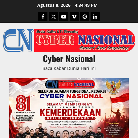
Skip
Agustus 8, 2026
4:34:50 PM
to
Facebook
Twitter
Youtube
Vimeo
Pinterest
LinkedIn
content
Cyber Nasional
Baca Kabar Dunia Hari ini