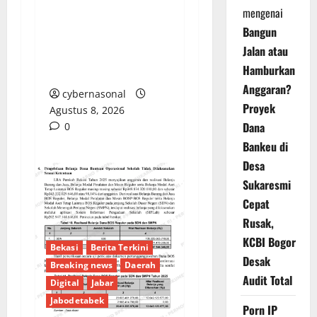
Denda Keterlambatan
mengenai
Proyek di Banyuasin
Bangun
Masih Mengendap, Ada
Jalan atau
Apa dengan
Hamburkan
Pengawasan?
Anggaran?
cybernasonal
Proyek
Agustus 8, 2026
Dana
0
Bankeu di
Desa
Sukaresmi
Cepat
Rusak,
KCBI Bogor
Bekasi
Berita Terkini
Desak
Breaking news
Daerah
Audit Total
Digital
Jabar
Jabodetabek
Porn IP