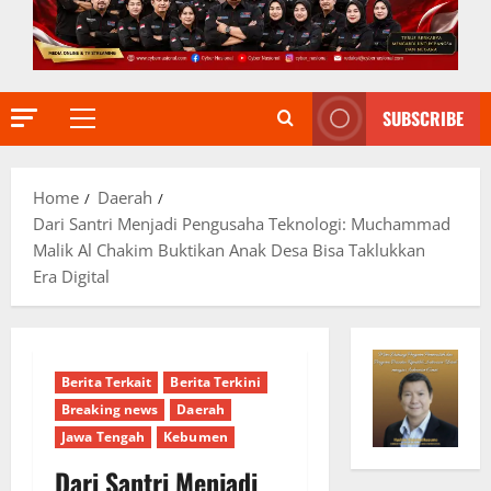
SUBSCRIBE
Primary
Menu
Home
Daerah
Dari Santri Menjadi Pengusaha Teknologi: Muchammad
Malik Al Chakim Buktikan Anak Desa Bisa Taklukkan
Era Digital
Berita Terkait
Berita Terkini
Breaking news
Daerah
Jawa Tengah
Kebumen
Dari Santri Menjadi