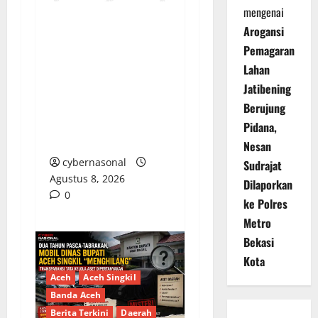
mengenai
Arogansi
PENGELOLAAN DANA
Pemagaran
BOS REGULER
Lahan
PEMKAB BEKASI
DISOROT: RATUSAN
Jatibening
MILIAR RUPIAH DIUJI,
Berujung
BELANJA TUNAI CAPAI
Pidana,
BELASAN MILIAR
Nesan
cybernasonal
Sudrajat
Agustus 8, 2026
Dilaporkan
0
ke Polres
Metro
Bekasi
Kota
Aceh
Aceh Singkil
Banda Aceh
Berita Terkini
Daerah