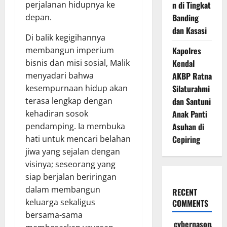
perjalanan hidupnya ke
n di Tingkat
depan.
Banding
dan Kasasi
Di balik kegigihannya
membangun imperium
Kapolres
bisnis dan misi sosial, Malik
Kendal
menyadari bahwa
AKBP Ratna
kesempurnaan hidup akan
Silaturahmi
terasa lengkap dengan
dan Santuni
kehadiran sosok
Anak Panti
pendamping. Ia membuka
Asuhan di
hati untuk mencari belahan
Cepiring
jiwa yang sejalan dengan
visinya; seseorang yang
siap berjalan beriringan
dalam membangun
RECENT
keluarga sekaligus
COMMENTS
bersama-sama
cybernasonal