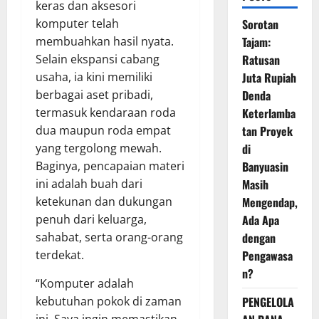
keras dan aksesori
komputer telah
Sorotan
membuahkan hasil nyata.
Tajam:
Selain ekspansi cabang
Ratusan
usaha, ia kini memiliki
Juta Rupiah
berbagai aset pribadi,
Denda
termasuk kendaraan roda
Keterlamba
dua maupun roda empat
tan Proyek
yang tergolong mewah.
di
Baginya, pencapaian materi
Banyuasin
ini adalah buah dari
Masih
ketekunan dan dukungan
Mengendap,
penuh dari keluarga,
Ada Apa
sahabat, serta orang-orang
dengan
terdekat.
Pengawasa
n?
“Komputer adalah
kebutuhan pokok di zaman
PENGELOLA
ini. Saya ingin memastikan