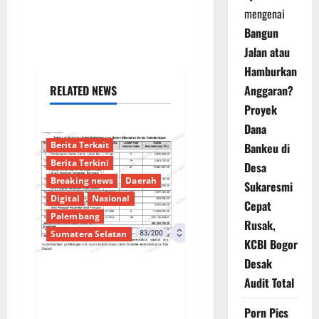
mengenai
Bangun
Jalan atau
Hamburkan
RELATED NEWS
Anggaran?
Proyek
Dana
Berita Terkait
Bankeu di
Berita Terkini
Desa
Breaking news
Daerah
Sukaresmi
Digital
Nasional
Cepat
Palembang
Rusak,
Sumatera Selatan
KCBI Bogor
Desak
Audit Total
Sorotan Tajam:
Ratusan Juta Rupiah
Porn Pics