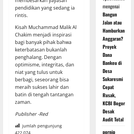
membesarkan yayasan
mengenai
pendidikan yang sedang ia
Bangun
rintis.
Jalan atau
Kisah Muchammad Malik Al
Hamburkan
Chakim menjadi inspirasi
Anggaran?
bagi banyak pihak bahwa
Proyek
keterbatasan bukanlah
Dana
penghalang. Dengan
Bankeu di
optimisme, integritas, dan
Desa
niat yang tulus untuk
Sukaresmi
berbagi, seseorang bisa
Cepat
meraih sukses lahir dan
batin di tengah tantangan
Rusak,
zaman.
KCBI Bogor
Desak
Publisher -Red
Audit Total
jumlah pengunjung
pornip
422,074