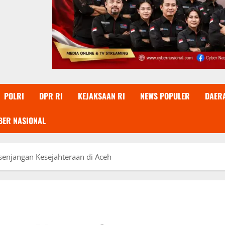
POLRI
DPR RI
KEJAKSAAN RI
NEWS POPULER
DAER
BER NASIONAL
senjangan Kesejahteraan di Aceh