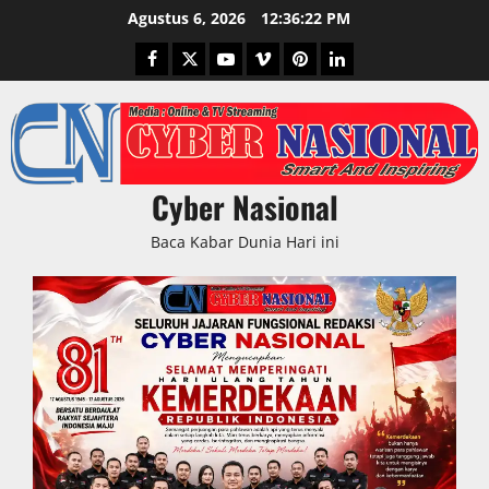
Skip
Agustus 6, 2026
12:36:23 PM
to
Facebook
Twitter
Youtube
Vimeo
Pinterest
LinkedIn
content
Cyber Nasional
Baca Kabar Dunia Hari ini