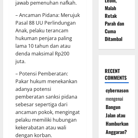
Lebih,
jawab pemenuhan nafkah.
Malah
– Ancaman Pidana: Merujuk
Retak
Pasal 88 UU Perlindungan
Parah dan
Anak, pelaku terancam
Cuma
hukuman penjara paling
Ditambal
lama 10 tahun dan atau
denda maksimal Rp200
juta.
RECENT
– Potensi Pemberatan:
COMMENTS
Pakar hukum menekankan
adanya potensi
cybernasonal
pemberatan sanksi pidana
mengenai
sebesar sepertiga dari
Bangun
ancaman pokok, mengingat
Jalan atau
pelaku memiliki hubungan
Hamburkan
kekerabatan atau wali
Anggaran?
dengan korban.