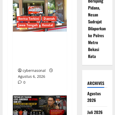
Berujung
Pidana,
Nesan
Berita Terkini
Daerah
Sudrajat
Jawa Tengah
Kendal
Dilaporkan
ke Polres
Metro
Polisi Amankan
Bekasi
Remaja Bawa Sajam
Diduga untuk Tawuran
Kota
di Kendal
cybernasonal
Agustus 6, 2026
0
ARCHIVES
Agustus
2026
Juli 2026