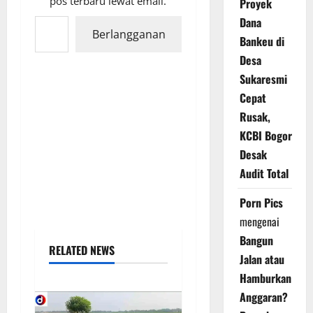
pos terbaru lewat email.
Proyek
Ketikkan email Anda...
Dana
Berlangganan
Bankeu di
Desa
Sukaresmi
Cepat
Rusak,
KCBI Bogor
Desak
Audit Total
Porn Pics
mengenai
Bangun
RELATED NEWS
Jalan atau
Hamburkan
Anggaran?