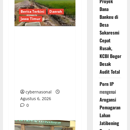
Proyek
Dana
Berita Terkini
Daerah
Bankeu di
Jawa Timur
Desa
Sukaresmi
Bau Anyir Proyek
Cepat
Siluman di
Rusak,
Tampingmojo: Uang
KCBI Bogor
Rakyat Digrogoti,
Desak
Pejabat dan Pihak
Audit Total
Terkait Pilih Main
Tutup Mulut
Porn IP
mengenai
cybernasonal
Agustus 6, 2026
Arogansi
0
Pemagaran
Lahan
Jatibening