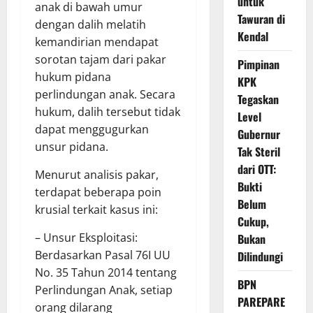
untuk
anak di bawah umur
Tawuran di
dengan dalih melatih
Kendal
kemandirian mendapat
sorotan tajam dari pakar
Pimpinan
hukum pidana
KPK
perlindungan anak. Secara
Tegaskan
hukum, dalih tersebut tidak
Level
dapat menggugurkan
Gubernur
unsur pidana.
Tak Steril
dari OTT:
Menurut analisis pakar,
Bukti
terdapat beberapa poin
Belum
krusial terkait kasus ini:
Cukup,
– Unsur Eksploitasi:
Bukan
Berdasarkan Pasal 76I UU
Dilindungi
No. 35 Tahun 2014 tentang
BPN
Perlindungan Anak, setiap
PAREPARE
orang dilarang