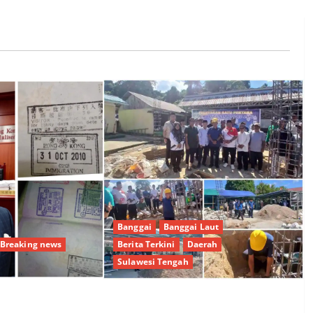
Banggai
Banggai Laut
Breaking news
Berita Terkini
Daerah
Sulawesi Tengah
Nafkah Tetap Harus
Aksi Nyata Bupati Sofyan Kaepa,