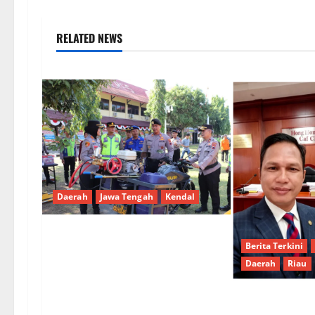
RELATED NEWS
Daerah
Jawa Tengah
Kendal
Polres Kendal Gelar Apel Siaga
Berita Terkini
Bhayangkara, Siap Antisipasi
Daerah
Riau
Karhutla di Puncak Musim
Kemarau
Hak Mencari 