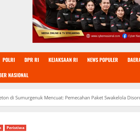
POLRI
DPR RI
KEJAKSAAN RI
NEWS POPULER
DAER
BER NASIONAL
ton di Sumurgenuk Mencuat: Pemecahan Paket Swakelola Disorot
h
Peristiwa