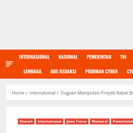
INTERNASIONAL
NASIONAL
PEMERINTAH
TNI
LEMBAGA
BOX REDAKSI
PEDOMAN CYBER
CY
Home
International
Dugaan Manipulasi Proyek Rabat Be
Daerah
International
Jawa Timur
Nasional
Pemerinta