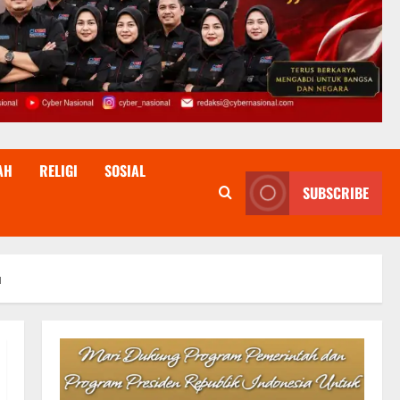
AH
RELIGI
SOSIAL
SUBSCRIBE
u