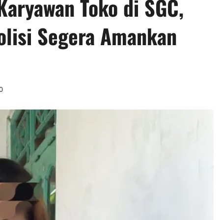
Karyawan Toko di SGC,
lisi Segera Amankan
0