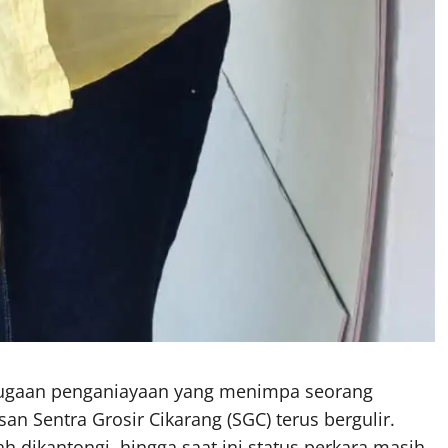
ugaan penganiayaan yang menimpa seorang
an Sentra Grosir Cikarang (SGC) terus bergulir.
lah dikantongi, hingga saat ini status perkara masih