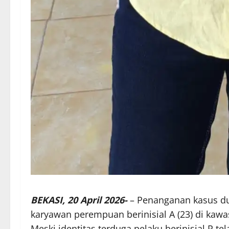
BEKASI, 20 April 2026-
– Penanganan kasus d
karyawan perempuan berinisial A (23) di kawas
Meski identitas terduga pelaku berinisial R te