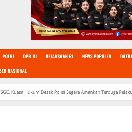
POLRI
DPR RI
KEJAKSAAN RI
NEWS POPULER
DAER
BER NASIONAL
 SGC, Kuasa Hukum Desak Polisi Segera Amankan Terduga Pelak