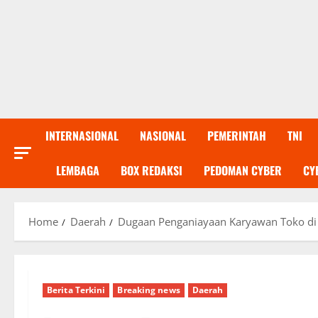
INTERNASIONAL
NASIONAL
PEMERINTAH
TNI
LEMBAGA
BOX REDAKSI
PEDOMAN CYBER
CY
Home
Daerah
Dugaan Penganiayaan Karyawan Toko di
Berita Terkini
Breaking news
Daerah