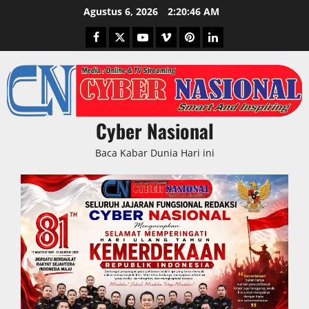
Skip
Agustus 6, 2026
2:20:47 AM
to
Facebook
Twitter
Youtube
Vimeo
Pinterest
LinkedIn
content
Cyber Nasional
Baca Kabar Dunia Hari ini