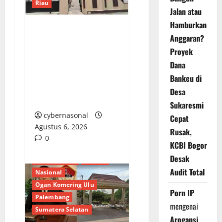
Riau
Jalan atau
Hamburkan
Dugaan Penampungan
Anggaran?
BBM Bersubsidi di
Proyek
Pekanbaru, Kapolsek
Dana
Bina Widya Belum
Bankeu di
Berikan Tanggapan
Desa
Konfirmasi
Sukaresmi
cybernasonal
Cepat
Agustus 6, 2026
Rusak,
0
KCBI Bogor
Desak
Berita Terkini
Daerah
Audit Total
Nasional
Ogan Komering Ulu
Porn IP
Palembang
mengenai
Sumatera Selatan
Arogansi