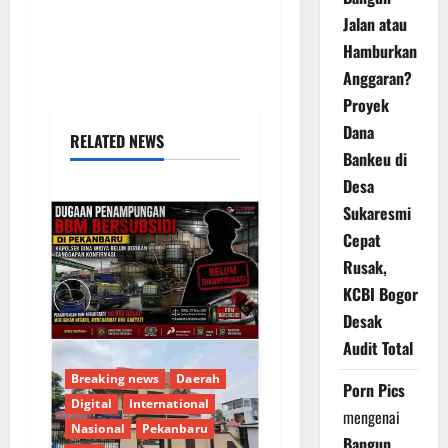
Jalan atau
Hamburkan
Anggaran?
Proyek
Dana
RELATED NEWS
Bankeu di
Desa
Sukaresmi
Cepat
Rusak,
KCBI Bogor
Desak
Audit Total
Breaking news
Daerah
Porn Pics
Digital
International
mengenai
Nasional
Pekanbaru
Bangun