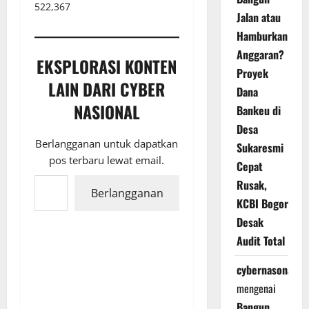
522,367
Jalan atau
Hamburkan
Anggaran?
EKSPLORASI KONTEN
Proyek
LAIN DARI CYBER
Dana
NASIONAL
Bankeu di
Desa
Berlangganan untuk dapatkan
Sukaresmi
pos terbaru lewat email.
Cepat
Ketikkan email Anda...
Rusak,
Berlangganan
KCBI Bogor
Desak
Audit Total
cybernasonal
mengenai
Bangun