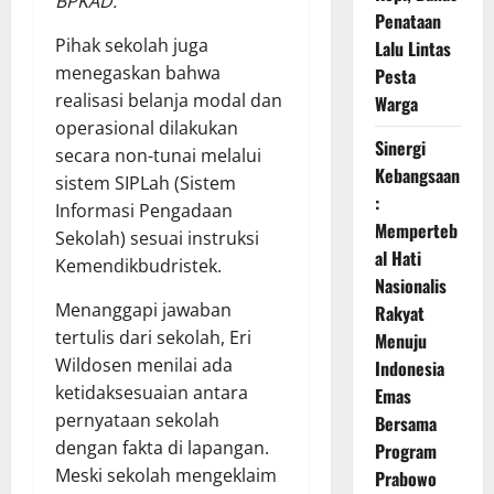
BPKAD.
Penataan
Pihak sekolah juga
Lalu Lintas
menegaskan bahwa
Pesta
realisasi belanja modal dan
Warga
operasional dilakukan
Sinergi
secara non-tunai melalui
Kebangsaan
sistem SIPLah (Sistem
:
Informasi Pengadaan
Memperteb
Sekolah) sesuai instruksi
al Hati
Kemendikbudristek.
Nasionalis
Menanggapi jawaban
Rakyat
tertulis dari sekolah, Eri
Menuju
Wildosen menilai ada
Indonesia
ketidaksesuaian antara
Emas
pernyataan sekolah
Bersama
dengan fakta di lapangan.
Program
Meski sekolah mengeklaim
Prabowo