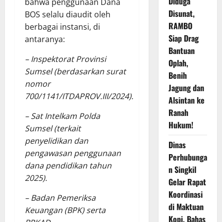
Diduga
bahwa penggunaan Dana
Disunat,
BOS selalu diaudit oleh
RAMBO
berbagai instansi, di
Siap Drag
antaranya:
Bantuan
– Inspektorat Provinsi
Oplah,
Sumsel (berdasarkan surat
Benih
nomor
Jagung dan
700/1141/ITDAPROV.III/2024).
Alsintan ke
Ranah
– Sat Intelkam Polda
Hukum!
Sumsel (terkait
penyelidikan dan
Dinas
pengawasan penggunaan
Perhubunga
dana pendidikan tahun
n Singkil
2025).
Gelar Rapat
Koordinasi
– Badan Pemeriksa
di Maktuan
Keuangan (BPK) serta
Kopi, Bahas