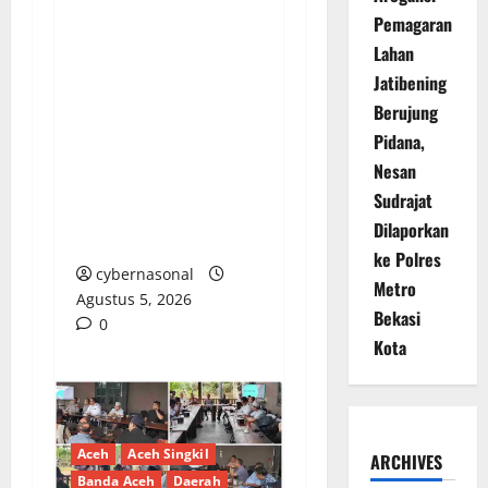
Pemagaran
Darurat Korupsi
Lahan
Pertanian OKU Timur:
Jatibening
Hak Petani Diduga
Berujung
Disunat, RAMBO Siap
Pidana,
Drag Bantuan Oplah,
Nesan
Benih Jagung dan
Sudrajat
Alsintan ke Ranah
Dilaporkan
Hukum!
ke Polres
cybernasonal
Metro
Agustus 5, 2026
Bekasi
0
Kota
Aceh
Aceh Singkil
ARCHIVES
Banda Aceh
Daerah