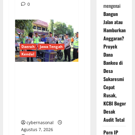
0
mengenai
Bangun
Jalan atau
Hamburkan
Anggaran?
Proyek
Daerah
Jawa Tengah
Dana
Kendal
Bankeu di
Desa
Polres Kendal Gelar
Sukaresmi
Apel Siaga
Cepat
Bhayangkara, Siap
Rusak,
Antisipasi Karhutla di
KCBI Bogor
Puncak Musim
Desak
Kemarau
Audit Total
cybernasonal
Agustus 7, 2026
Porn IP