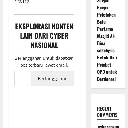
Sofyan
422,112
Kaepa,
Peletakan
Batu
EKSPLORASI KONTEN
Pertama
LAIN DARI CYBER
Masjid Al-
NASIONAL
Bina
sekaligus
Ketuk Hati
Berlangganan untuk dapatkan
Pejabat
pos terbaru lewat email.
Ketikkan email Anda...
OPD untuk
Berlangganan
Berdonasi
RECENT
COMMENTS
cybernasonal