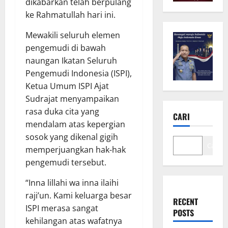
dikabarkan telah berpulang
ke Rahmatullah hari ini.
Mewakili seluruh elemen
pengemudi di bawah
naungan Ikatan Seluruh
Pengemudi Indonesia (ISPI),
Ketua Umum ISPI Ajat
Sudrajat menyampaikan
rasa duka cita yang
CARI
mendalam atas kepergian
sosok yang dikenal gigih
Cari
memperjuangkan hak-hak
pengemudi tersebut.
“Inna lillahi wa inna ilaihi
raji’un. Kami keluarga besar
RECENT
ISPI merasa sangat
POSTS
kehilangan atas wafatnya