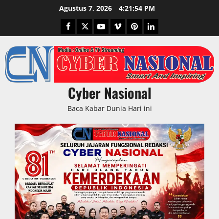
Skip
Agustus 7, 2026
4:21:56 PM
to
Facebook
Twitter
Youtube
Vimeo
Pinterest
LinkedIn
content
Cyber Nasional
Baca Kabar Dunia Hari ini