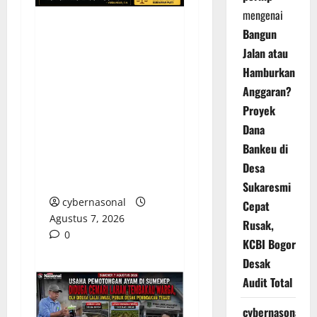
mengenai
Bangun
KELALAIAN HUKUM
Jalan atau
PEMKAB
Hamburkan
SAROLANGUN: SK
Anggaran?
DIREKTUR PERUMDA
TSB DINYATAKAN
Proyek
CACAT TOTAL,
Dana
PENGACARA SENIOR
Bankeu di
KULITI OPINI KUASA
Desa
HUKUM BUPATI
Sukaresmi
cybernasonal
Cepat
Agustus 7, 2026
Rusak,
0
KCBI Bogor
Desak
Audit Total
cybernasonal