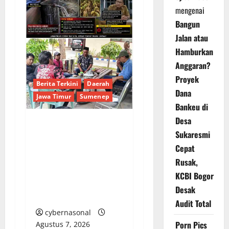
mengenai
Bangun
Jalan atau
Hamburkan
Anggaran?
Proyek
Berita Terkini
Daerah
Dana
Jawa Timur
Sumenep
Bankeu di
Desa
Sepuluh Tahun
Sukaresmi
Beroperasi, Limbah
Cepat
Cemari Lahan Warga:
Rusak,
Pengawasan DLH
KCBI Bogor
Sumenep
Desak
Dipertanyakan
Audit Total
cybernasonal
Porn Pics
Agustus 7, 2026