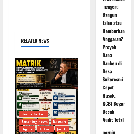
mengenai
Bangun
Jalan atau
Hamburkan
Anggaran?
RELATED NEWS
Proyek
Dana
Bankeu di
Desa
Sukaresmi
Cepat
Rusak,
KCBI Bogor
Desak
Berita Terkini
Audit Total
Breaking news
Daerah
Digital
Hukum
Jambi
pornip