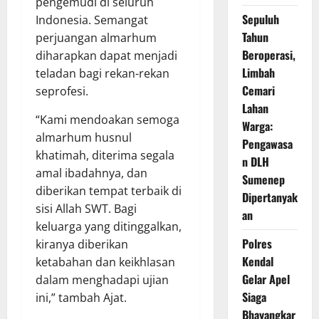
pengemudi di seluruh
Sepuluh
Indonesia. Semangat
Tahun
perjuangan almarhum
Beroperasi,
diharapkan dapat menjadi
Limbah
teladan bagi rekan-rekan
Cemari
seprofesi.
Lahan
“Kami mendoakan semoga
Warga:
almarhum husnul
Pengawasa
khatimah, diterima segala
n DLH
amal ibadahnya, dan
Sumenep
diberikan tempat terbaik di
Dipertanyak
sisi Allah SWT. Bagi
an
keluarga yang ditinggalkan,
Polres
kiranya diberikan
Kendal
ketabahan dan keikhlasan
Gelar Apel
dalam menghadapi ujian
Siaga
ini,” tambah Ajat.
Bhayangkar