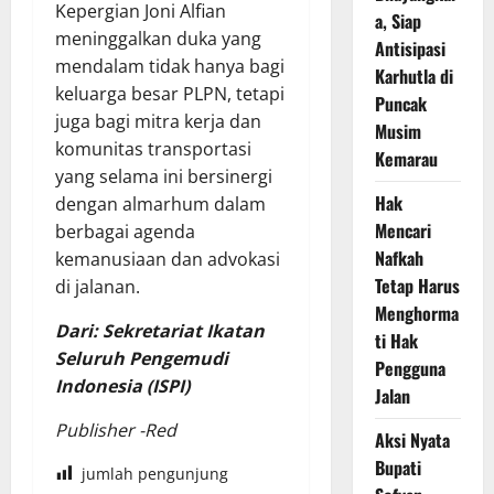
Kepergian Joni Alfian
a, Siap
meninggalkan duka yang
Antisipasi
mendalam tidak hanya bagi
Karhutla di
keluarga besar PLPN, tetapi
Puncak
juga bagi mitra kerja dan
Musim
komunitas transportasi
Kemarau
yang selama ini bersinergi
Hak
dengan almarhum dalam
Mencari
berbagai agenda
Nafkah
kemanusiaan dan advokasi
Tetap Harus
di jalanan.
Menghorma
Dari: Sekretariat Ikatan
ti Hak
Seluruh Pengemudi
Pengguna
Indonesia (ISPI)
Jalan
Publisher -Red
Aksi Nyata
Bupati
jumlah pengunjung