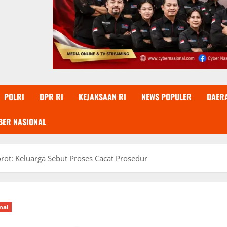
POLRI
DPR RI
KEJAKSAAN RI
NEWS POPULER
DAER
BER NASIONAL
rot: Keluarga Sebut Proses Cacat Prosedur
nal