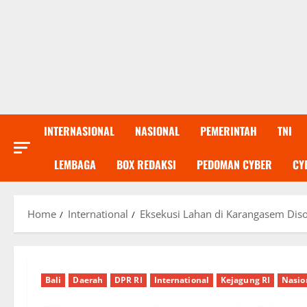
INTERNASIONAL
NASIONAL
PEMERINTAH
TNI
LEMBAGA
BOX REDAKSI
PEDOMAN CYBER
CY
Home
International
Eksekusi Lahan di Karangasem Diso
Bali
Daerah
DPR RI
International
Kejagung RI
Nasio