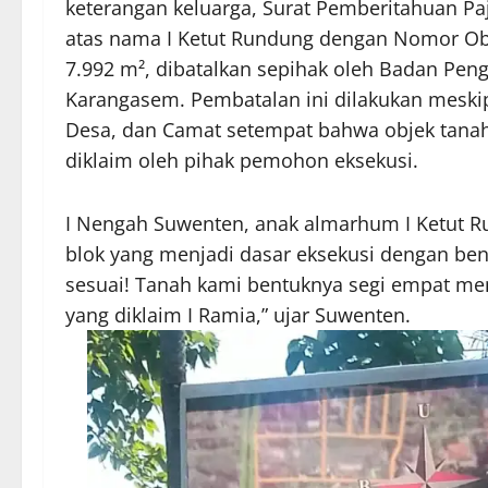
keterangan keluarga, Surat Pemberitahuan P
atas nama I Ketut Rundung dengan Nomor Obje
7.992 m², dibatalkan sepihak oleh Badan Pen
Karangasem. Pembatalan ini dilakukan meski
Desa, dan Camat setempat bahwa objek tana
diklaim oleh pihak pemohon eksekusi.
I Nengah Suwenten, anak almarhum I Ketut R
blok yang menjadi dasar eksekusi dengan bentuk
sesuai! Tanah kami bentuknya segi empat me
yang diklaim I Ramia,” ujar Suwenten.