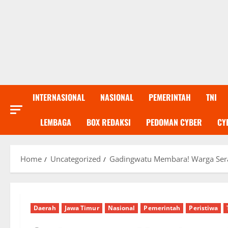
INTERNASIONAL
NASIONAL
PEMERINTAH
TNI
LEMBAGA
BOX REDAKSI
PEDOMAN CYBER
CY
Home
Uncategorized
Gadingwatu Membara! Warga Serah
Daerah
Jawa Timur
Nasional
Pemerintah
Peristiwa