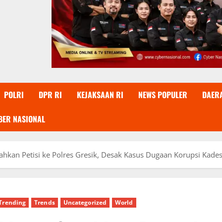
POLRI
DPR RI
KEJAKSAAN RI
NEWS POPULER
DAER
BER NASIONAL
kan Petisi ke Polres Gresik, Desak Kasus Dugaan Korupsi Kades
Trending
Trends
Uncategorized
World