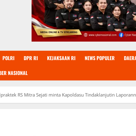
POLRI
DPR RI
KEJAKSAAN RI
NEWS POPULER
DAER
BER NASIONAL
raktek RS Mitra Sejati minta Kapoldasu Tindaklanjutin Laporan