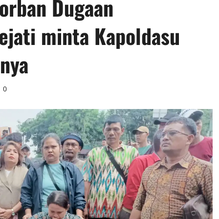
Korban Dugaan
ejati minta Kapoldasu
nnya
0