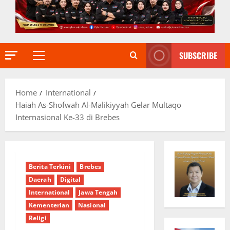
SUBSCRIBE
Primary
Menu
Home
International
Haiah As-Shofwah Al-Malikiyyah Gelar Multaqo
Internasional Ke-33 di Brebes
Berita Terkini
Brebes
Daerah
Digital
International
Jawa Tengah
Kementerian
Nasional
Religi