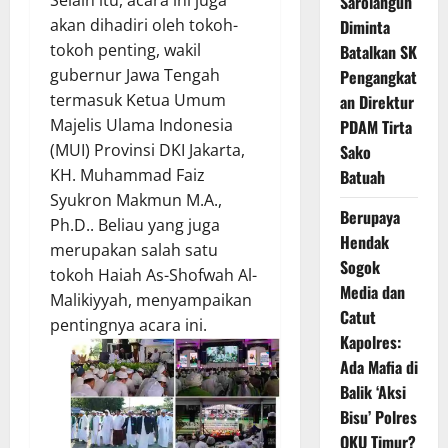
Selain itu, acara ini juga
Sarolangun
akan dihadiri oleh tokoh-
Diminta
tokoh penting, wakil
Batalkan SK
gubernur Jawa Tengah
Pengangkat
termasuk Ketua Umum
an Direktur
Majelis Ulama Indonesia
PDAM Tirta
(MUI) Provinsi DKI Jakarta,
Sako
KH. Muhammad Faiz
Batuah
Syukron Makmun M.A.,
Berupaya
Ph.D.. Beliau yang juga
Hendak
merupakan salah satu
Sogok
tokoh Haiah As-Shofwah Al-
Media dan
Malikiyyah, menyampaikan
Catut
pentingnya acara ini.
Kapolres:
Ada Mafia di
Balik ‘Aksi
Bisu’ Polres
OKU Timur?