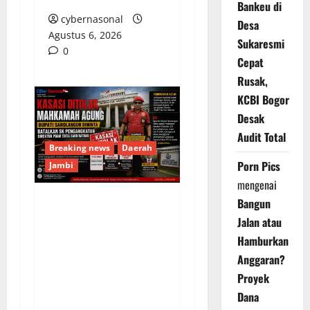
Bankeu di
cybernasonal
Desa
Agustus 6, 2026
Sukaresmi
0
Cepat
Rusak,
KCBI Bogor
Desak
Audit Total
Breaking news
Daerah
Porn Pics
Jambi
mengenai
Bangun
Kasasi Ditolak
Jalan atau
Mahkamah Agung,
Hamburkan
Bupati Sarolangun
Anggaran?
Diminta Batalkan SK
Proyek
Pengangkatan Direktur
Dana
PDAM Tirta Sako