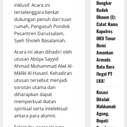
Bongkar
inklusif. Acara ini
Kedok
terselenggara berkat
Oknum (I):
dukungan penuh dari tuan
Catut Nama
rumah, Pengasuh Pondok
Kapolres
Pesantren Darussalam,
OKU Timur
Syeh Sholeh Basalamah.
Demi
Acara ini akan dihadiri oleh
Amankan
utusan Abūya Sayyid
Armada
Ahmad Muhammad Alwī Al-
Batu Bara
Mālikī Al-Hasanī. Kehadiran
Ilegal PT
utusan tersebut menjadi
LKA!
sorotan utama dan
Kasasi
diharapkan dapat
Ditolak
memperkuat ikatan
Mahkamah
spiritual serta intelektual
Agung,
antara para alumni.
Bupati