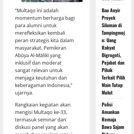
Bau Anyir
“Multaqo ini adalah
Proyek
momentum berharga bagi
Siluman di
para alumni untuk
Tampingmoj
merefleksikan kembali
o: Uang
peran strategis kita dalam
Rakyat
masyarakat. Pemikiran
Digrogoti,
Abūya Al-Mālikī yang
Pejabat dan
inklusif dan moderat
Pihak
sangat relevan untuk
Terkait Pilih
menjaga keutuhan dan
Main Tutup
keberagaman Indonesia,”
Mulut
ujarnya.
Polisi
Rangkaian kegiatan akan
Amankan
mengisi Multaqo ke-33,
Remaja
termasuk seminar dan
Bawa Sajam
diskusi panel yang akan