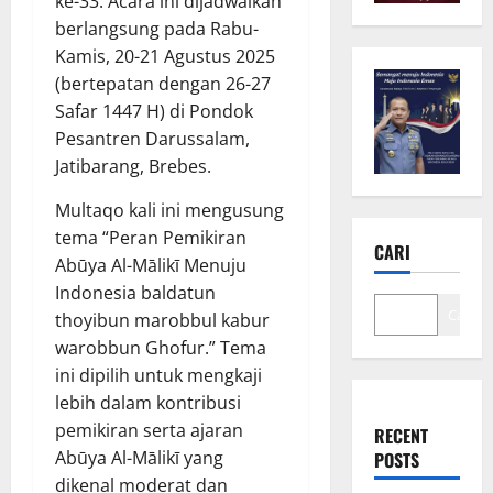
ke-33. Acara ini dijadwalkan
berlangsung pada Rabu-
Kamis, 20-21 Agustus 2025
(bertepatan dengan 26-27
Safar 1447 H) di Pondok
Pesantren Darussalam,
Jatibarang, Brebes.
Multaqo kali ini mengusung
tema “Peran Pemikiran
CARI
Abūya Al-Mālikī Menuju
Indonesia baldatun
Cari
thoyibun marobbul kabur
warobbun Ghofur.” Tema
ini dipilih untuk mengkaji
lebih dalam kontribusi
pemikiran serta ajaran
RECENT
Abūya Al-Mālikī yang
POSTS
dikenal moderat dan