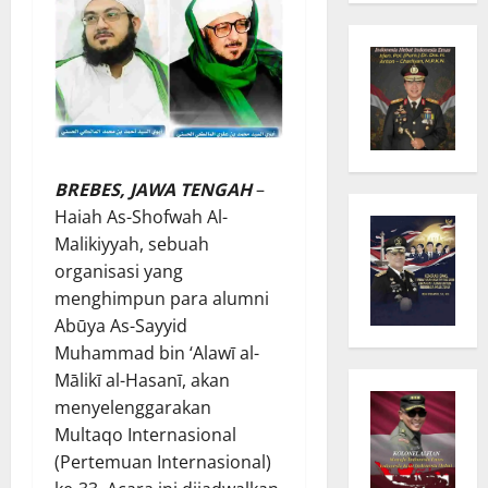
BREBES, JAWA TENGAH
–
Haiah As-Shofwah Al-
Malikiyyah, sebuah
organisasi yang
menghimpun para alumni
Abūya As-Sayyid
Muhammad bin ‘Alawī al-
Mālikī al-Hasanī, akan
menyelenggarakan
Multaqo Internasional
(Pertemuan Internasional)