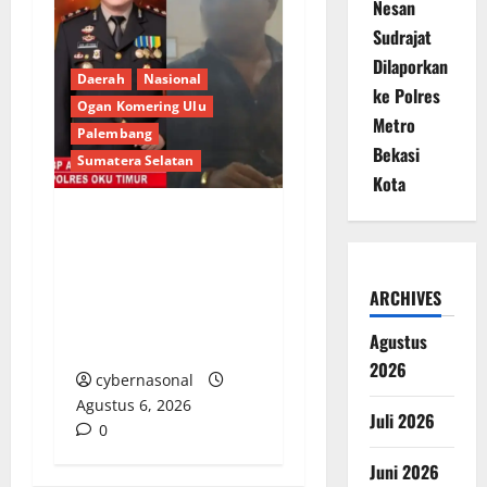
Nesan
Sudrajat
Dilaporkan
Daerah
Nasional
ke Polres
Ogan Komering Ulu
Metro
Palembang
Bekasi
Sumatera Selatan
Kota
Berupaya Hendak
Sogok Media dan Catut
Kapolres: Ada Mafia di
ARCHIVES
Balik ‘Aksi Bisu’
Agustus
Polres OKU Timur?
2026
cybernasonal
Agustus 6, 2026
Juli 2026
0
Juni 2026