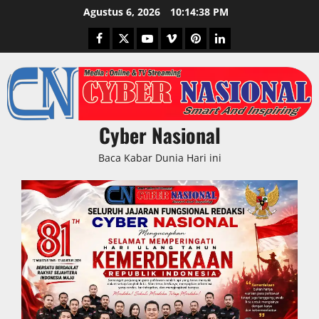
Skip
Agustus 6, 2026
10:14:39 PM
to
Facebook
Twitter
Youtube
Vimeo
Pinterest
LinkedIn
content
Cyber Nasional
Baca Kabar Dunia Hari ini