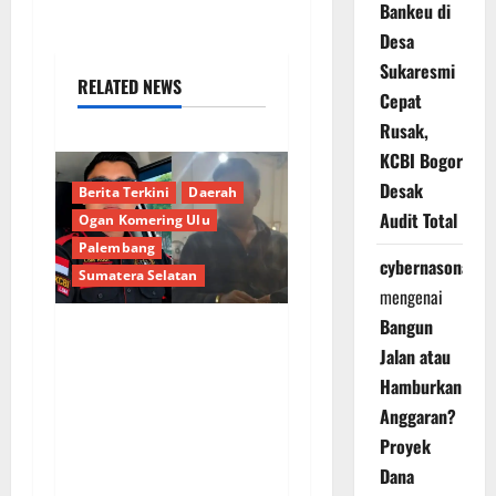
Bankeu di
Desa
Sukaresmi
RELATED NEWS
Cepat
Rusak,
KCBI Bogor
Desak
Berita Terkini
Daerah
Audit Total
Ogan Komering Ulu
Palembang
cybernasonal
Sumatera Selatan
mengenai
Bangun
Bongkar Kedok Oknum
Jalan atau
(I): Catut Nama
Hamburkan
Kapolres OKU Timur
Anggaran?
Demi Amankan
Proyek
Armada Batu Bara
Dana
Ilegal PT LKA!