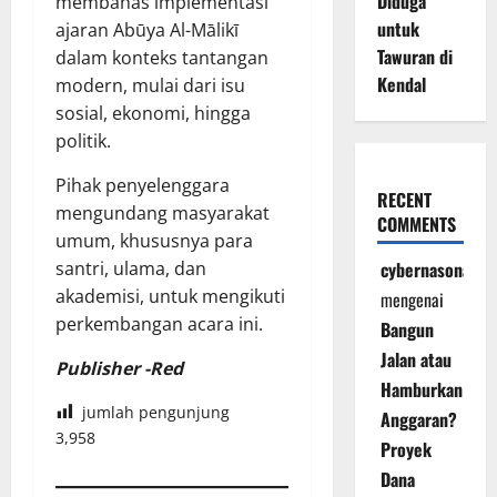
Diduga
membahas implementasi
untuk
ajaran Abūya Al-Mālikī
Tawuran di
dalam konteks tantangan
Kendal
modern, mulai dari isu
sosial, ekonomi, hingga
politik.
Pihak penyelenggara
RECENT
mengundang masyarakat
COMMENTS
umum, khususnya para
santri, ulama, dan
cybernasonal
akademisi, untuk mengikuti
mengenai
perkembangan acara ini.
Bangun
Jalan atau
Publisher -Red
Hamburkan
jumlah pengunjung
Anggaran?
3,958
Proyek
Dana