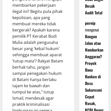
membiarkan pekerjaan
Desak
ilegal ini? Begitu pula pihak
Audit Total
kepolisian, apa yang
pornip
membuat mereka tidak
mengenai
bergerak? Apakah karena
pemilik PT Kerabat Budi
Bangun
Mulia adalah pengusaha
Jalan atau
besar yang ‘kebal hukum’
Hamburkan
sehingga membuat aparat
Anggaran?
‘tutup mata’? Rakyat Batam
Proyek
berhak tahu, jangan
Dana
sampai penegakan hukum
Bankeu di
di Batam hanya berlaku
Desa
tajam ke bawah dan
Sukaresmi
tumpul ke atas,” tutup
Cepat
Ismail, mendesak agar
Rusak,
praktik kriminalisasi
KCBI Bogor
lingkungan ini segera