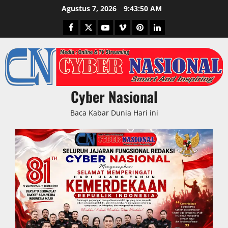
Skip
Agustus 7, 2026
9:43:51 AM
to
Facebook
Twitter
Youtube
Vimeo
Pinterest
LinkedIn
content
Cyber Nasional
Baca Kabar Dunia Hari ini