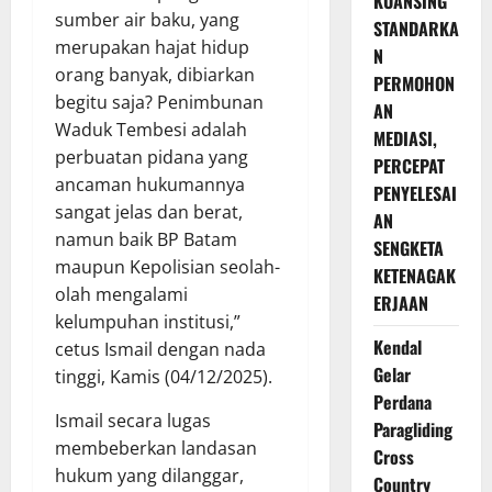
KUANSING
sumber air baku, yang
STANDARKA
merupakan hajat hidup
N
orang banyak, dibiarkan
PERMOHON
begitu saja? Penimbunan
AN
Waduk Tembesi adalah
MEDIASI,
perbuatan pidana yang
PERCEPAT
ancaman hukumannya
PENYELESAI
sangat jelas dan berat,
AN
namun baik BP Batam
SENGKETA
maupun Kepolisian seolah-
KETENAGAK
olah mengalami
ERJAAN
kelumpuhan institusi,”
Kendal
cetus Ismail dengan nada
Gelar
tinggi, Kamis (04/12/2025).
Perdana
Ismail secara lugas
Paragliding
membeberkan landasan
Cross
hukum yang dilanggar,
Country