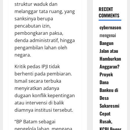
struktur waduk dan
RECENT
melanggar tata ruang, yang
COMMENTS
sanksinya berupa
pencabutan izin,
cybernasonal
pembongkaran paksa,
mengenai
denda administratif, hingga
Bangun
pengambilan lahan oleh
Jalan atau
negara.
Hamburkan
Anggaran?
Kritik pedas IPJI tidak
berhenti pada pembiaran.
Proyek
Ismail secara terbuka
Dana
menyiratkan adanya
Bankeu di
dugaan konflik kepentingan
Desa
atau intervensi di balik
Sukaresmi
diamnya institusi tersebut.
Cepat
Rusak,
“BP Batam sebagai
pengelola lahan, mengapa
KCBI Bogor