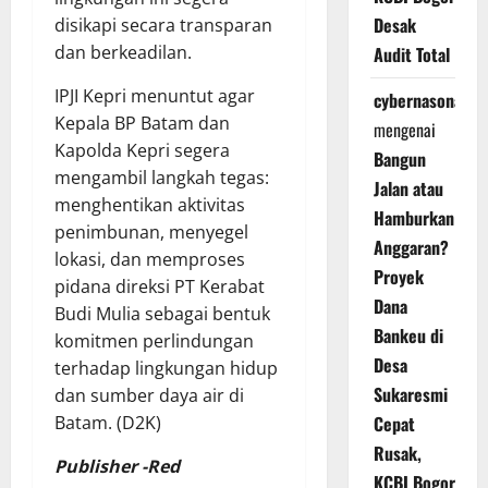
Desak
disikapi secara transparan
dan berkeadilan.
Audit Total
IPJI Kepri menuntut agar
cybernasonal
Kepala BP Batam dan
mengenai
Kapolda Kepri segera
Bangun
mengambil langkah tegas:
Jalan atau
menghentikan aktivitas
Hamburkan
penimbunan, menyegel
Anggaran?
lokasi, dan memproses
Proyek
pidana direksi PT Kerabat
Dana
Budi Mulia sebagai bentuk
Bankeu di
komitmen perlindungan
Desa
terhadap lingkungan hidup
Sukaresmi
dan sumber daya air di
Batam. (D2K)
Cepat
Rusak,
Publisher -Red
KCBI Bogor