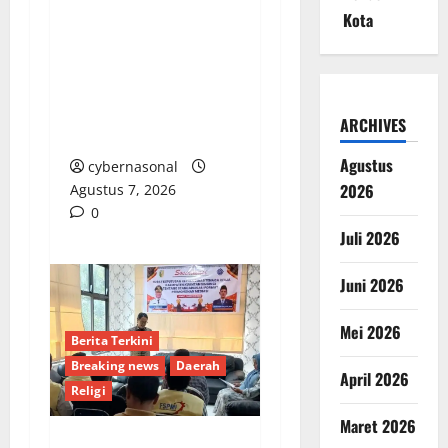
Arogansi Kekuasaan
Kota
DPRD Bekasi, Prabowo
Subianto Selaku Ketua
Umum Partai Gerindra
Didesak Pecat Anggota
ARCHIVES
Dewan M
Agustus
cybernasonal
2026
Agustus 7, 2026
0
Juli 2026
Juni 2026
Mei 2026
Berita Terkini
Breaking news
Daerah
April 2026
Religi
Maret 2026