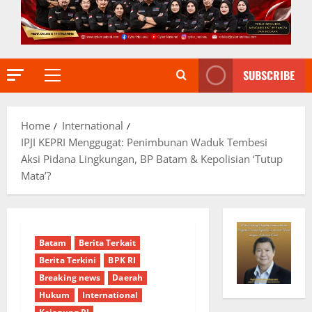
SUBSCRIBE
Primary
Menu
Home
International
IPJI KEPRI Menggugat: Penimbunan Waduk Tembesi
Aksi Pidana Lingkungan, BP Batam & Kepolisian ‘Tutup
Mata’?
Batam
Berita Terkait
Berita Terkini
BPK RI
Breaking news
Daerah
Hukum
International