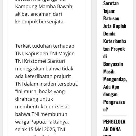
Sorotan
Kampung Mamba Bawah
Tajam:
akibat ancaman dari
Ratusan
kelompok bersenjata.
Juta Rupiah
Denda
Keterlamba
Terkait tuduhan terhadap
tan Proyek
TNI, Kapuspen TNI Mayjen
di
TNI Kristomei Sianturi
Banyuasin
menegaskan bahwa tidak
Masih
ada keterlibatan prajurit
Mengendap,
TNI dalam insiden tersebut.
Ada Apa
“Ini murni hoaks yang
dengan
dirancang untuk
Pengawasa
membentuk opini sesat
n?
bahwa TNI membunuh
PENGELOLA
warga Papua. Faktanya,
AN DANA
sejak 15 Mei 2025, TNI