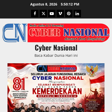
Skip
Agustus 8, 2026
5:50:13 PM
to
Facebook
Twitter
Youtube
Vimeo
Pinterest
LinkedIn
content
Cyber Nasional
Baca Kabar Dunia Hari ini