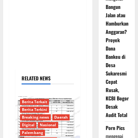
Bangun
Jalan atau
Hamburkan
Anggaran?
Proyek
Dana
Bankeu di
Desa
Sukaresmi
RELATED NEWS
Cepat
Rusak,
KCBI Bogor
Berita Terkait
Desak
Berita Terkini
Audit Total
Breaking news
Daerah
Digital
Nasional
Porn Pics
Palembang
mengenai