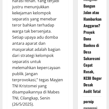
narasi fitnah. Yang terjadi
Bangun
justru menunjukkan
Jalan atau
kekejaman kelompok
Hamburkan
separatis yang menebar
teror bahkan terhadap
Anggaran?
warga tak bersenjata.
Proyek
Setiap upaya adu domba
Dana
antara aparat dan
Bankeu di
masyarakat adalah bagian
Desa
dari strategi kelompok
Sukaresmi
separatis untuk
Cepat
melemahkan kepercayaan
Rusak,
publik. Jangan
KCBI Bogor
terprovokasi,” tegas Mayjen
Desak
TNI Kristomei yang
Audit Total
disampaikannya di Mabes
TNI, Cilangkap, Senin
pornip
(26/5/2025).
mengenai