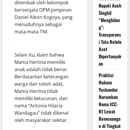
ditembak oleh kelompok
Bupati Aceh
bersenjata OPM pimpinan
Singkil
Daniel Aibon Kogoya, yang
“Menghilan
menuduhnya sebagai
g”:
mata-mata TNI.
Transparans
i Tata Kelola
Aset
Selain itu, klaim bahwa
Dipertanyak
Mama Hertina memiliki
an
anak adalah tidak benar.
Praktisi
Berdasarkan keterangan
Hukum
warga dan tokoh adat,
Yuskandar
Mama Hertina tidak
Harumkan
memiliki keturunan, dan
Nama ICC-
nama “Antonia Hilaria
RI Lewat
Wandagau” tidak dikenal
Kemenanga
oleh masyarakat sekitar.
n di Tingkat