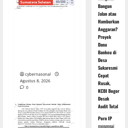
Sumatera Selatan
Bangun
Jalan atau
Hamburkan
Sorotan Tajam:
Anggaran?
Ratusan Juta Rupiah
Denda Keterlambatan
Proyek
Proyek di Banyuasin
Dana
Masih Mengendap, Ada
Bankeu di
Apa dengan
Desa
Pengawasan?
Sukaresmi
cybernasonal
Cepat
Agustus 8, 2026
Rusak,
0
KCBI Bogor
Desak
Audit Total
Porn IP
mengenai