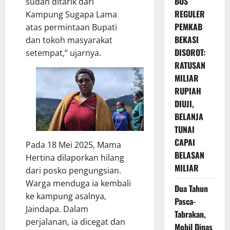
BOS
sudah ditarik dari
REGULER
Kampung Sugapa Lama
PEMKAB
atas permintaan Bupati
BEKASI
dan tokoh masyarakat
DISOROT:
setempat,” ujarnya.
RATUSAN
MILIAR
RUPIAH
DIUJI,
BELANJA
TUNAI
CAPAI
Pada 18 Mei 2025, Mama
BELASAN
Hertina dilaporkan hilang
MILIAR
dari posko pengungsian.
Warga menduga ia kembali
Dua Tahun
ke kampung asalnya,
Pasca-
Jaindapa. Dalam
Tabrakan,
perjalanan, ia dicegat dan
Mobil Dinas