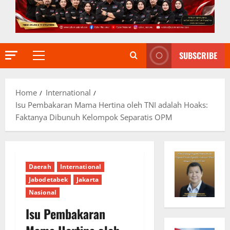
SUBSCRIBE
Primary
Menu
Home
International
Isu Pembakaran Mama Hertina oleh TNI adalah Hoaks:
Faktanya Dibunuh Kelompok Separatis OPM
Daerah
International
Jabodetabek
Jakarta
Nasional
Isu Pembakaran