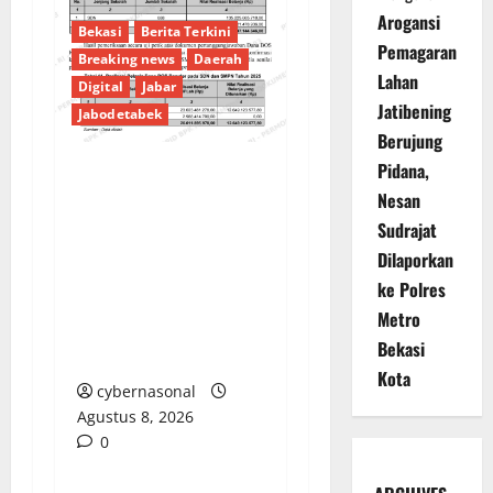
Arogansi
Bekasi
Berita Terkini
Pemagaran
Breaking news
Daerah
Lahan
Digital
Jabar
Jatibening
Jabodetabek
Berujung
Pidana,
PENGELOLAAN DANA
Nesan
BOS REGULER
Sudrajat
PEMKAB BEKASI
Dilaporkan
DISOROT: RATUSAN
ke Polres
MILIAR RUPIAH DIUJI,
Metro
BELANJA TUNAI CAPAI
Bekasi
BELASAN MILIAR
Kota
cybernasonal
Agustus 8, 2026
0