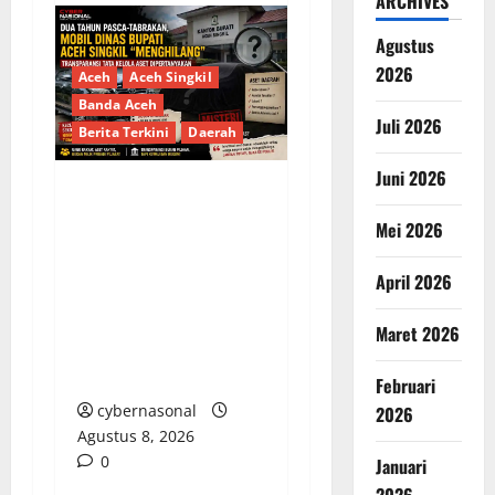
ARCHIVES
Agustus
2026
Aceh
Aceh Singkil
Banda Aceh
Juli 2026
Berita Terkini
Daerah
Juni 2026
Dua Tahun Pasca-
Mei 2026
Tabrakan, Mobil Dinas
Bupati Aceh Singkil
April 2026
“Menghilang”:
Transparansi Tata
Maret 2026
Kelola Aset
Dipertanyakan
Februari
cybernasonal
2026
Agustus 8, 2026
0
Januari