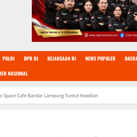
POLRI
DPR RI
KEJAKSAAN RI
NEWS POPULER
DAER
BER NASIONAL
o Space Cafe Bandar Lampung Tuntut Keadilan