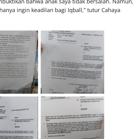
uktikan bahwa anak saya tidak bersalah. Namun,
anya ingin keadilan bagi Iqball,” tutur Cahaya