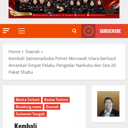
SUBSCRIBE
Primary
Menu
Home
Daerah
Kembali Satresnarkoba Polres Morowali Utara berhasil
Amankan Empat Pelaku Pengedar Narkoba dan Sita 26
Paket Shabu
Berita Terkait
Berita Terkini
Breaking news
Daerah
Sulawesi Tengah
Kembali