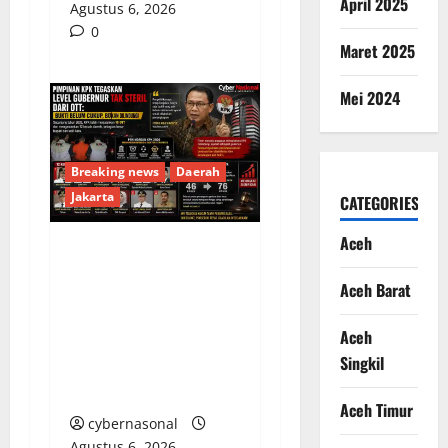
April 2025
Agustus 6, 2026
0
Maret 2025
Mei 2024
Breaking news
Daerah
Jakarta
CATEGORIES
Aceh
Pimpinan KPK
Aceh Barat
Tegaskan Level
Gubernur Tak Steril
Aceh
dari OTT: Bukti Belum
Singkil
Cukup, Bukan
Dilindungi
Aceh Timur
cybernasonal
Agustus 6, 2026