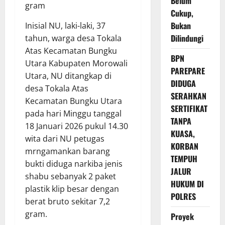
Belum
gram
Cukup,
Bukan
Inisial NU, laki-laki, 37
Dilindungi
tahun, warga desa Tokala
Atas Kecamatan Bungku
BPN
Utara Kabupaten Morowali
PAREPARE
Utara, NU ditangkap di
DIDUGA
desa Tokala Atas
SERAHKAN
Kecamatan Bungku Utara
SERTIFIKAT
pada hari Minggu tanggal
TANPA
18 Januari 2026 pukul 14.30
KUASA,
wita dari NU petugas
KORBAN
mrngamankan barang
TEMPUH
bukti diduga narkiba jenis
JALUR
shabu sebanyak 2 paket
HUKUM DI
plastik klip besar dengan
POLRES
berat bruto sekitar 7,2
gram.
Proyek