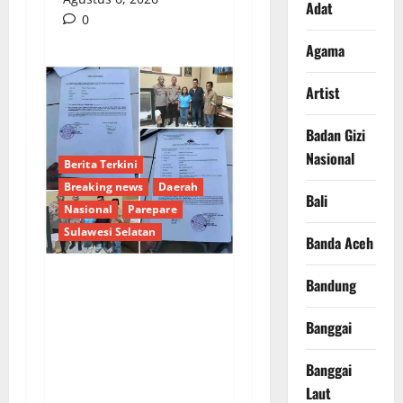
Adat
0
Agama
Artist
Badan Gizi
Nasional
Berita Terkini
Breaking news
Daerah
Bali
Nasional
Parepare
Sulawesi Selatan
Banda Aceh
Bandung
BPN PAREPARE
DIDUGA SERAHKAN
Banggai
SERTIFIKAT TANPA
KUASA, KORBAN
Banggai
TEMPUH JALUR
Laut