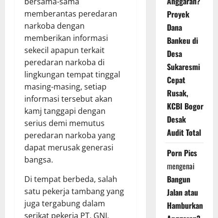
Anggaran?
bersama-sama
Proyek
memberantas peredaran
narkoba dengan
Dana
memberikan informasi
Bankeu di
sekecil apapun terkait
Desa
peredaran narkoba di
Sukaresmi
lingkungan tempat tinggal
Cepat
masing-masing, setiap
Rusak,
informasi tersebut akan
KCBI Bogor
kamj tanggapi dengan
Desak
serius demi memutus
Audit Total
peredaran narkoba yang
dapat merusak generasi
Porn Pics
bangsa.
mengenai
Bangun
Di tempat berbeda, salah
satu pekerja tambang yang
Jalan atau
juga tergabung dalam
Hamburkan
serikat pekerja PT. GNI.