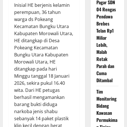
Pagar SDN
Inisial HE berjenis kelamin
04 Rengas
perempuan, 36 tahun
Pendawa
warga ds Pokeang
Brebes
Kecamatan Bungku Utara
Telan Rp1
Kabupaten Morowali Utara,
Miliar
HE ditangkap di Desa
Lebih,
Pokeang Kecamatan
Malah
Bungku Utara Kabupaten
Retak
Morowali Utara, HE
Parah dan
ditangkap pada hari
Cuma
Minggu tanggal 18 Januari
Ditambal
2026, sekira pukul 16.40
wita. Dari HE petugas
Tim
berhasil mengamankan
Monitoring
barang bukti diduga
Bidang
narkoba jenis shabu
Kawasan
sebanyak 14 paket plastik
Permukima
klip kecil dengan berat