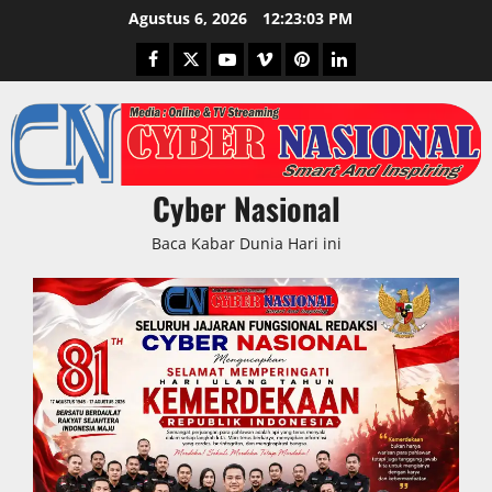
Skip
Agustus 6, 2026
12:23:04 PM
to
Facebook
Twitter
Youtube
Vimeo
Pinterest
LinkedIn
content
Cyber Nasional
Baca Kabar Dunia Hari ini