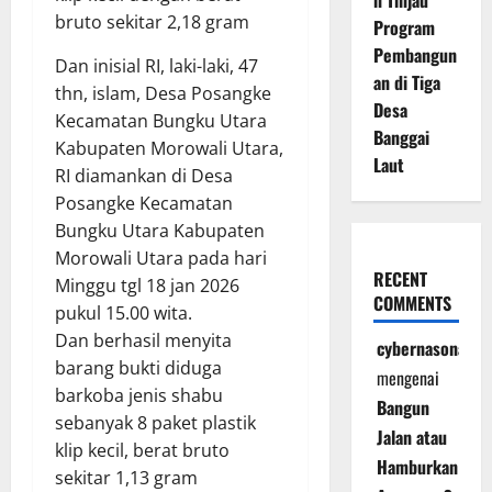
n Tinjau
bruto sekitar 2,18 gram
Program
Pembangun
Dan inisial RI, laki-laki, 47
an di Tiga
thn, islam, Desa Posangke
Desa
Kecamatan Bungku Utara
Banggai
Kabupaten Morowali Utara,
Laut
RI diamankan di Desa
Posangke Kecamatan
Bungku Utara Kabupaten
Morowali Utara pada hari
RECENT
Minggu tgl 18 jan 2026
COMMENTS
pukul 15.00 wita.
Dan berhasil menyita
cybernasonal
barang bukti diduga
mengenai
barkoba jenis shabu
Bangun
sebanyak 8 paket plastik
Jalan atau
klip kecil, berat bruto
Hamburkan
sekitar 1,13 gram