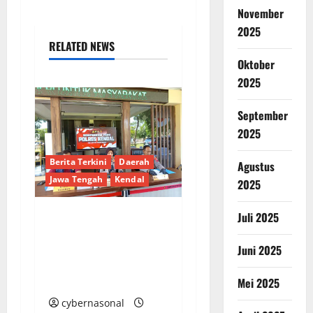
November
2025
RELATED NEWS
Oktober
2025
September
2025
Berita Terkini
Daerah
Agustus
Jawa Tengah
Kendal
2025
Juli 2025
Polisi Amankan
Remaja Bawa Sajam
Juni 2025
Diduga untuk Tawuran
di Kendal
Mei 2025
cybernasonal