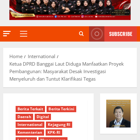
SUBSCRIBE
Primary
Menu
Home
International
Ketua DPRD Banggai Laut Diduga Manfaatkan Proyek
Pembangunan: Masyarakat Desak Investigasi
Menyeluruh dan Tuntut Klarifikasi Tegas
Berita Terkait
Berita Terkini
Daerah
Digital
International
Kejagung RI
Kementerian
KPK-RI