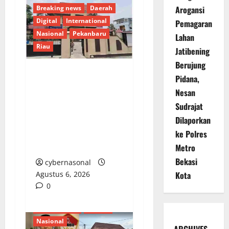
Breaking news
Daerah
Arogansi
Digital
International
Pemagaran
Nasional
Pekanbaru
Lahan
Riau
Jatibening
Berujung
Pidana,
Dugaan Penampungan
Nesan
BBM Bersubsidi di
Sudrajat
Pekanbaru, Kapolsek
Dilaporkan
Bina Widya Belum
Berikan Tanggapan
ke Polres
Konfirmasi
Metro
Bekasi
cybernasonal
Agustus 6, 2026
Kota
0
Berita Terkini
Daerah
Nasional