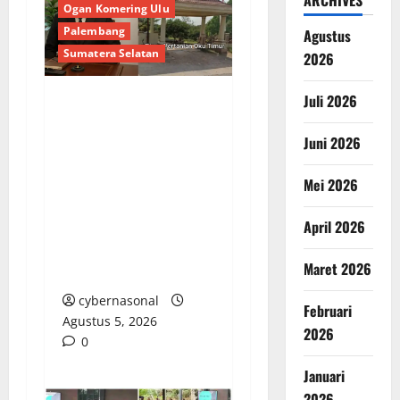
ARCHIVES
Ogan Komering Ulu
Palembang
Agustus
Sumatera Selatan
2026
Juli 2026
Darurat Korupsi
Pertanian OKU Timur:
Juni 2026
Hak Petani Diduga
Disunat, RAMBO Siap
Mei 2026
Drag Bantuan Oplah,
April 2026
Benih Jagung dan
Alsintan ke Ranah
Maret 2026
Hukum!
cybernasonal
Februari
Agustus 5, 2026
2026
0
Januari
2026