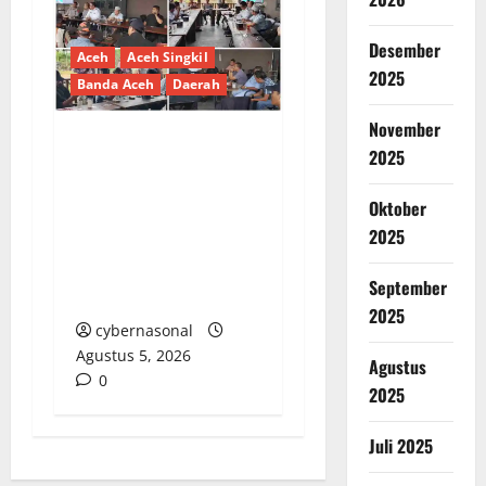
Desember
Aceh
Aceh Singkil
2025
Banda Aceh
Daerah
November
2025
Dinas Perhubungan
Singkil Gelar Rapat
Oktober
Koordinasi di Maktuan
2025
Kopi, Bahas Penataan
Lalu Lintas Pesta
September
Warga
2025
cybernasonal
Agustus 5, 2026
Agustus
0
2025
Juli 2025