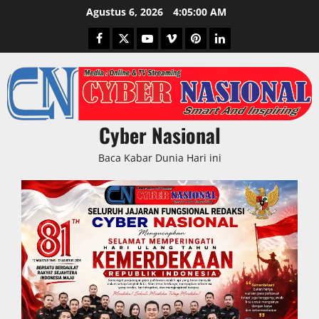
Skip
Agustus 6, 2026
4:05:01 AM
to
Facebook
Twitter
Youtube
Vimeo
Pinterest
LinkedIn
content
Cyber Nasional
Baca Kabar Dunia Hari ini