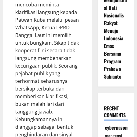
Memperteb
mencoba meminta
al Hati
klarifikasi langsung kepada
Nasionalis
Patwan Kuba melalui pesan
Rakyat
WhatsApp, Ketua DPRD
Menuju
Banggai Laut ini memilih
Indonesia
untuk bungkam. Sikap tidak
Emas
kooperatif ini secara tidak
Bersama
langsung membenarkan
Program
kecurigaan publik. Seorang
Prabowo
pejabat publik yang
Subianto
terhormat seharusnya
bersikap terbuka dan
memberikan klarifikasi,
bukan malah lari dari
RECENT
tanggung jawab.
COMMENTS
Kebungkamannya ini
dianggap sebagai bentuk
cybernasonal
penghindaran dan sinyal
mengenai