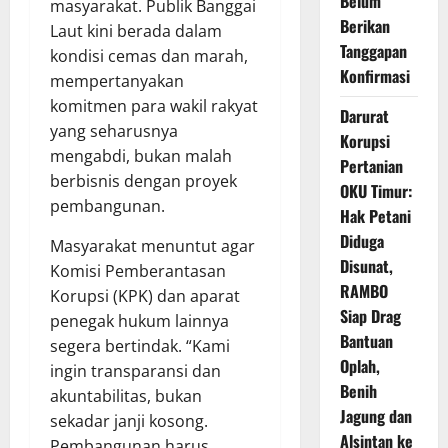
Belum
masyarakat. Publik Banggai
Berikan
Laut kini berada dalam
Tanggapan
kondisi cemas dan marah,
Konfirmasi
mempertanyakan
komitmen para wakil rakyat
Darurat
yang seharusnya
Korupsi
mengabdi, bukan malah
Pertanian
berbisnis dengan proyek
OKU Timur:
pembangunan.
Hak Petani
Diduga
Masyarakat menuntut agar
Disunat,
Komisi Pemberantasan
RAMBO
Korupsi (KPK) dan aparat
Siap Drag
penegak hukum lainnya
Bantuan
segera bertindak. “Kami
Oplah,
ingin transparansi dan
Benih
akuntabilitas, bukan
Jagung dan
sekadar janji kosong.
Alsintan ke
Pembangunan harus