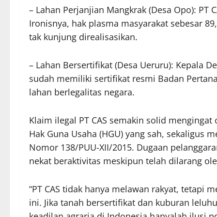
– Lahan Perjanjian Mangkrak (Desa Opo): PT C
Ironisnya, hak plasma masyarakat sebesar 89,
tak kunjung direalisasikan.
– Lahan Bersertifikat (Desa Ueruru): Kepala 
sudah memiliki sertifikat resmi Badan Pertan
lahan berlegalitas negara.
Klaim ilegal PT CAS semakin solid mengingat
Hak Guna Usaha (HGU) yang sah, sekaligus m
Nomor 138/PUU-XII/2015. Dugaan pelanggara
nekat beraktivitas meskipun telah dilarang o
“PT CAS tidak hanya melawan rakyat, tetapi me
ini. Jika tanah bersertifikat dan kuburan lelu
keadilan agraria di Indonesia hanyalah ilusi 