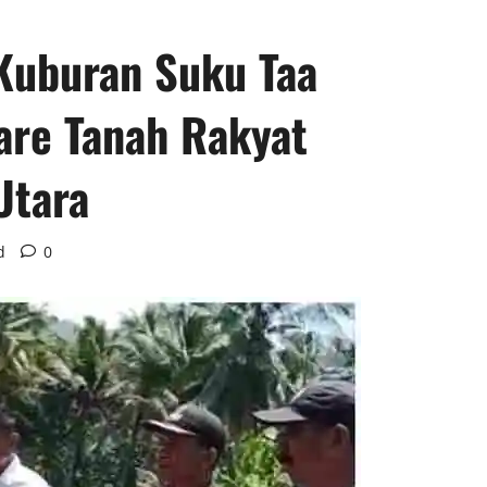
Kuburan Suku Taa
are Tanah Rakyat
Utara
d
0