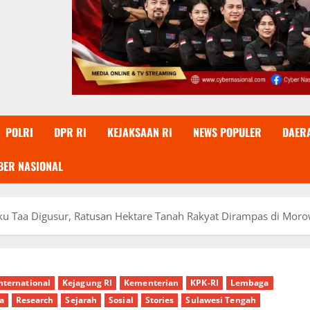
POLRI
DPR RI
KEJAKSAAN RI
NEWS POPULER
DAER
BER NASIONAL
u Taa Digusur, Ratusan Hektare Tanah Rakyat Dirampas di Moro
nternational
Kejagung RI
Kementerian
KPK-RI
Lembaga
a
Research
Sejarah
Sosial
Stories
Sulawesi Tengah