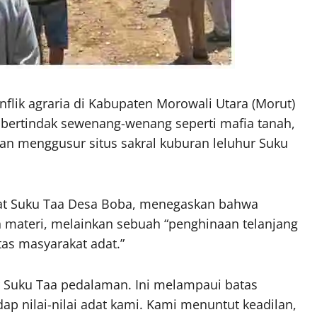
nflik agraria di Kabupaten Morowali Utara (Morut)
g bertindak sewenang-wenang seperti mafia tanah,
an menggusur situs sakral kuburan leluhur Suku
at Suku Taa Desa Boba, menegaskan bahwa
n materi, melainkan sebuah “penghinaan telanjang
tas masyarakat adat.”
r Suku Taa pedalaman. Ini melampaui batas
ap nilai-nilai adat kami. Kami menuntut keadilan,