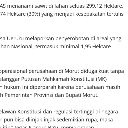
AS menanami sawit di lahan seluas 299.12 Hektare.
74 Hektare (30%) yang menjadi kesepakatan tertulis
Desa Ueruru melaporkan penyerobotan di areal yang
ahan Nasional, termasuk minimal 1,95 Hektare
 operasional perusahaan di Morut diduga kuat tanpa
elanggar Putusan Mahkamah Konstitusi (MK)
n hukum ini diperparah karena perusahaan masih
leh Pemerintah Provinsi dan Bupati Morut.
lawan Konstitusi dan regulasi tertinggi di negara
hur pun bisa diinjak-injak sedemikian rupa, maka
politik,” tegas Nasrun Ba’u, menyuarakan