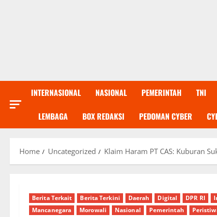
INTERNASIONAL
NASIONAL
PEMERINTAH
TNI
LEMBAGA
BOX REDAKSI
PEDOMAN CYBER
CY
Home
Uncategorized
Klaim Haram PT CAS: Kuburan Suk
Berita Terkait
Berita Terkini
Daerah
Digital
DPR RI
I
Mancanegara
Morowali
Nasional
Pemerintah
Peristiw