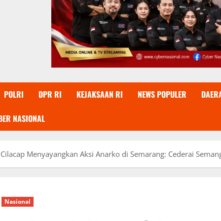
POLRI
DPR RI
KEJAKSAAN RI
NEWS POPULER
DAER
BER NASIONAL
Cilacap Menyayangkan Aksi Anarko di Semarang: Cederai Seman
Nasional