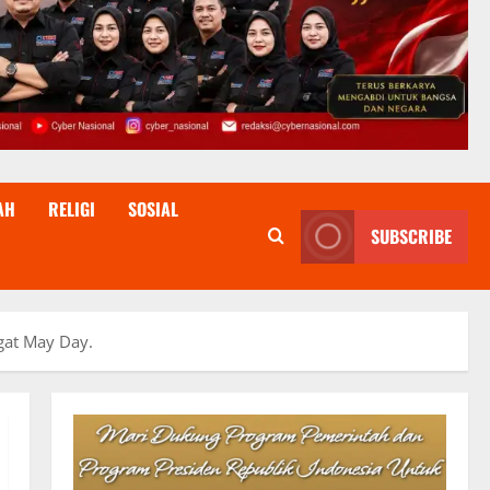
AH
RELIGI
SOSIAL
SUBSCRIBE
gat May Day.