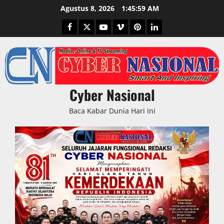
Skip
Agustus 8, 2026
1:46:00 AM
to
Facebook
Twitter
Youtube
Vimeo
Pinterest
LinkedIn
content
Cyber Nasional
Baca Kabar Dunia Hari ini