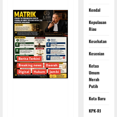
Kendal
Kepulauan
Riau
Kesehatan
Kesenian
Berita Terkini
Ketua
Breaking news
Daerah
Digital
Hukum
Jambi
Umum
Merah
Putih
KELALAIAN HUKUM
PEMKAB
Kota Baru
SAROLANGUN: SK
DIREKTUR PERUMDA
KPK-RI
TSB DINYATAKAN