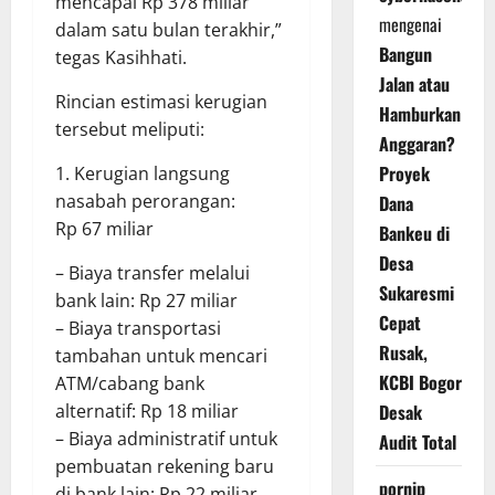
mencapai Rp 378 miliar
mengenai
dalam satu bulan terakhir,”
Bangun
tegas Kasihhati.
Jalan atau
Rincian estimasi kerugian
Hamburkan
tersebut meliputi:
Anggaran?
Proyek
1. Kerugian langsung
nasabah perorangan:
Dana
Rp 67 miliar
Bankeu di
Desa
– Biaya transfer melalui
Sukaresmi
bank lain: Rp 27 miliar
Cepat
– Biaya transportasi
Rusak,
tambahan untuk mencari
KCBI Bogor
ATM/cabang bank
alternatif: Rp 18 miliar
Desak
– Biaya administratif untuk
Audit Total
pembuatan rekening baru
pornip
di bank lain: Rp 22 miliar