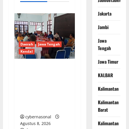
Jabodetabek
Jakarta
Jambi
Jawa
Daerah
Jawa Tengah
Tengah
Kendal
Jawa Timur
BPD 12 Desa di
KALBAR
Brangsong Audiensi ke
Camat, Bahas
Kalimantan
Pengunduran Diri
Massal BPD Desa
Kalimantan
Rejosari
Barat
cybernasonal
Kalimantan
Agustus 8, 2026