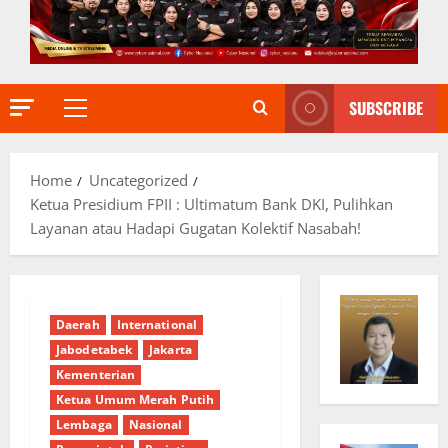
SUBSCRIBE
Primary
Menu
Home
Uncategorized
Ketua Presidium FPII : Ultimatum Bank DKI, Pulihkan
Layanan atau Hadapi Gugatan Kolektif Nasabah!
Daerah
International
Jabodetabek
Jakarta
Kementerian
Ketua Umum Merah Putih
Lembaga
Nasional