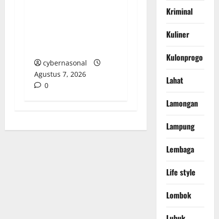
CACAT TOTAL,
Kriminal
PENGACARA SENIOR
Kuliner
KULITI OPINI KUASA
HUKUM BUPATI
Kulonprogo
cybernasonal
Agustus 7, 2026
Lahat
0
Lamongan
Lampung
Lembaga
Life style
Lombok
Lubuk