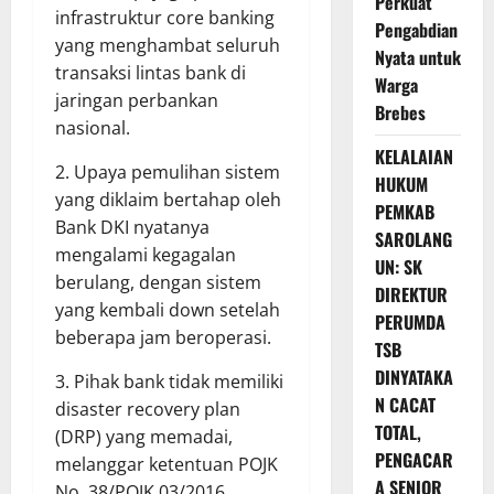
Perkuat
infrastruktur core banking
Pengabdian
yang menghambat seluruh
Nyata untuk
transaksi lintas bank di
Warga
jaringan perbankan
Brebes
nasional.
KELALAIAN
2. Upaya pemulihan sistem
HUKUM
yang diklaim bertahap oleh
PEMKAB
Bank DKI nyatanya
SAROLANG
mengalami kegagalan
UN: SK
berulang, dengan sistem
DIREKTUR
yang kembali down setelah
PERUMDA
beberapa jam beroperasi.
TSB
DINYATAKA
3. Pihak bank tidak memiliki
N CACAT
disaster recovery plan
TOTAL,
(DRP) yang memadai,
PENGACAR
melanggar ketentuan POJK
A SENIOR
No. 38/POJK.03/2016