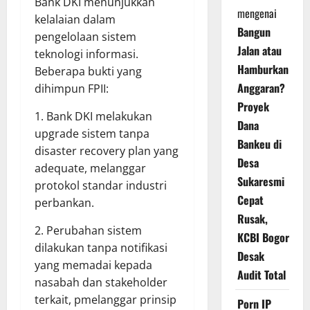
Bank DKI menunjukkan
mengenai
kelalaian dalam
Bangun
pengelolaan sistem
Jalan atau
teknologi informasi.
Hamburkan
Beberapa bukti yang
Anggaran?
dihimpun FPII:
Proyek
1. Bank DKI melakukan
Dana
upgrade sistem tanpa
Bankeu di
disaster recovery plan yang
Desa
adequate, melanggar
Sukaresmi
protokol standar industri
Cepat
perbankan.
Rusak,
2. Perubahan sistem
KCBI Bogor
dilakukan tanpa notifikasi
Desak
yang memadai kepada
Audit Total
nasabah dan stakeholder
terkait, pmelanggar prinsip
Porn IP