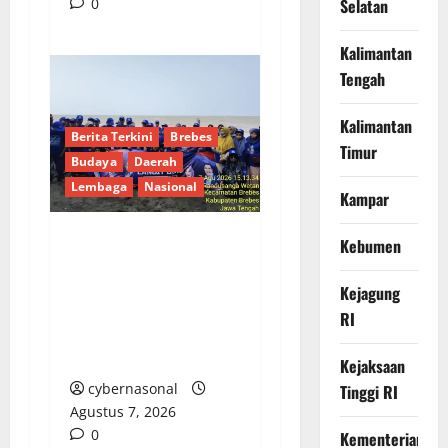
0
Selatan
Kalimantan
Tengah
Kalimantan
Berita Terkini
Brebes
Timur
Budaya
Daerah
Lembaga
Nasional
Kampar
Kebumen
Hj. Opy Ropiyah: HUT
Demokrat ke-25 Jadi
Kejagung
Momentum Perkuat
RI
Pengabdian Nyata
untuk Warga Brebes
Kejaksaan
cybernasonal
Tinggi RI
Agustus 7, 2026
0
Kementerian