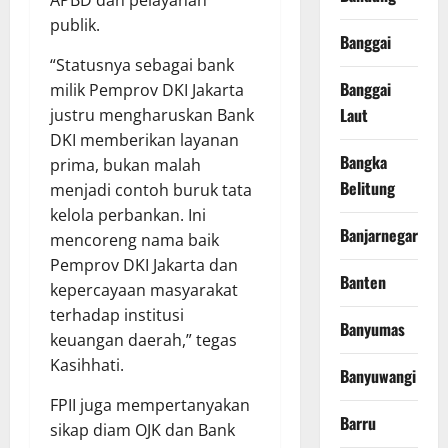
APBD dan pelayanan
publik.
Banggai
“Statusnya sebagai bank
Banggai
milik Pemprov DKI Jakarta
Laut
justru mengharuskan Bank
DKI memberikan layanan
Bangka
prima, bukan malah
Belitung
menjadi contoh buruk tata
kelola perbankan. Ini
Banjarnegara
mencoreng nama baik
Pemprov DKI Jakarta dan
Banten
kepercayaan masyarakat
terhadap institusi
Banyumas
keuangan daerah,” tegas
Kasihhati.
Banyuwangi
FPII juga mempertanyakan
Barru
sikap diam OJK dan Bank