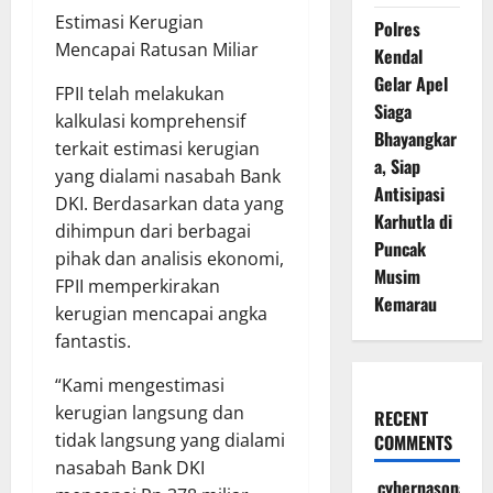
Estimasi Kerugian
Polres
Mencapai Ratusan Miliar
Kendal
Gelar Apel
FPII telah melakukan
Siaga
kalkulasi komprehensif
Bhayangkar
terkait estimasi kerugian
a, Siap
yang dialami nasabah Bank
Antisipasi
DKI. Berdasarkan data yang
Karhutla di
dihimpun dari berbagai
Puncak
pihak dan analisis ekonomi,
Musim
FPII memperkirakan
Kemarau
kerugian mencapai angka
fantastis.
“Kami mengestimasi
kerugian langsung dan
RECENT
tidak langsung yang dialami
COMMENTS
nasabah Bank DKI
cybernasonal