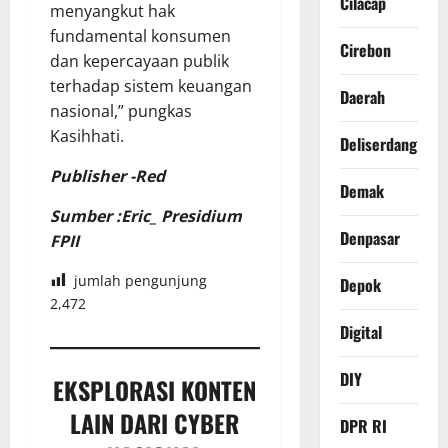
Cilacap
menyangkut hak
fundamental konsumen
Cirebon
dan kepercayaan publik
terhadap sistem keuangan
Daerah
nasional,” pungkas
Kasihhati.
Deliserdang
Publisher -Red
Demak
Sumber :Eric_ Presidium
Denpasar
FPII
jumlah pengunjung
Depok
2,472
Digital
DIY
EKSPLORASI KONTEN
LAIN DARI CYBER
DPR RI