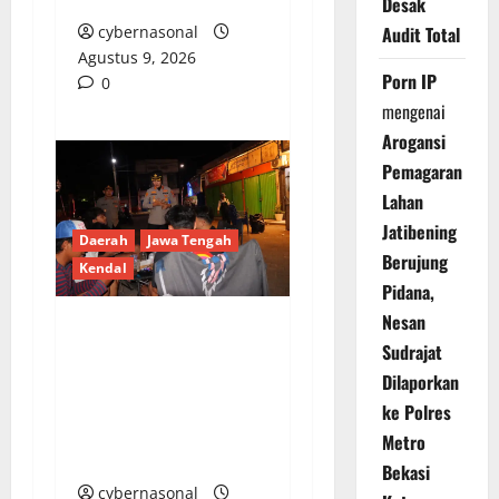
Desak
Audit Total
cybernasonal
Agustus 9, 2026
Porn IP
0
mengenai
Arogansi
Pemagaran
Lahan
Jatibening
Daerah
Jawa Tengah
Berujung
Kendal
Pidana,
Nesan
Polres Kendal Gelar
Sudrajat
Apel Gabungan dan
Dilaporkan
Patroli Skala Besar,
ke Polres
Antisipasi Balap Liar
Metro
dan Tawuran
Bekasi
cybernasonal