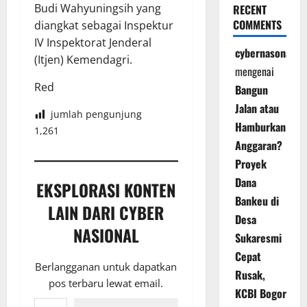
Budi Wahyuningsih yang
RECENT
COMMENTS
diangkat sebagai Inspektur
IV Inspektorat Jenderal
cybernasonal
(Itjen) Kemendagri.
mengenai
Red
Bangun
Jalan atau
jumlah pengunjung
Hamburkan
1,261
Anggaran?
Proyek
Dana
EKSPLORASI KONTEN
Bankeu di
LAIN DARI CYBER
Desa
NASIONAL
Sukaresmi
Cepat
Berlangganan untuk dapatkan
Rusak,
pos terbaru lewat email.
KCBI Bogor
Ketikkan email Anda...