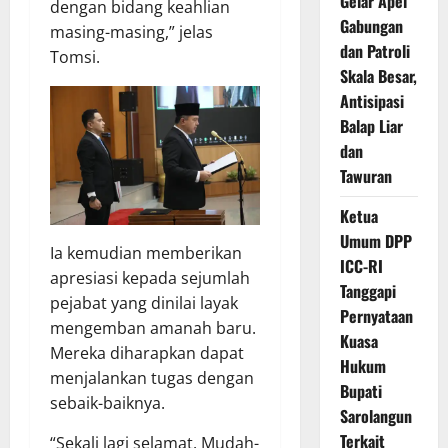
Gelar Apel
dengan bidang keahlian
Gabungan
masing-masing,” jelas
dan Patroli
Tomsi.
Skala Besar,
Antisipasi
Balap Liar
dan
Tawuran
Ketua
Umum DPP
Ia kemudian memberikan
ICC-RI
apresiasi kepada sejumlah
Tanggapi
pejabat yang dinilai layak
Pernyataan
mengemban amanah baru.
Kuasa
Mereka diharapkan dapat
Hukum
menjalankan tugas dengan
Bupati
sebaik-baiknya.
Sarolangun
Terkait
“Sekali lagi selamat. Mudah-