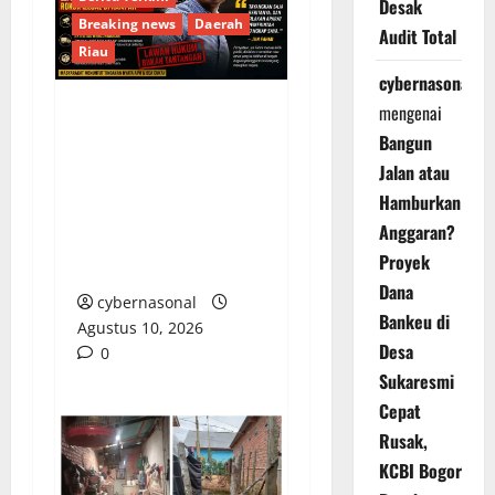
Desak
Breaking news
Daerah
Audit Total
Riau
cybernasonal
mengenai
Tantangan Terbuka Jun
Bangun
Fahmi di Tengah
Jalan atau
Sorotan Lemahnya
Hamburkan
Penegakan Hukum
Anggaran?
Rokok Ilegal di
Proyek
Kampar
Dana
cybernasonal
Bankeu di
Agustus 10, 2026
Desa
0
Sukaresmi
Cepat
Rusak,
KCBI Bogor