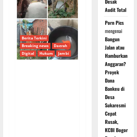
Desak
Audit Total
Porn Pics
mengenai
Bangun
Berita Terkini
Breaking news
Daerah
Jalan atau
Digital
Hukum
Jambi
Hamburkan
Anggaran?
Proyek
Dugaan
Dana
Profesionalisme
Bankeu di
Tercoreng: Laporan
Desa
Pencemaran
Sukaresmi
Lingkungan 7 Bulan
Cepat
Mandek di Polres
Sarolangun, Korban
Rusak,
Pertanyakan Kinerja
KCBI Bogor
Penyidik Tipidter