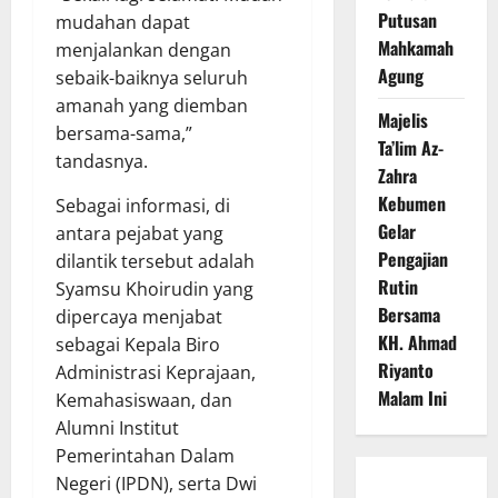
Putusan
mudahan dapat
Mahkamah
menjalankan dengan
Agung
sebaik-baiknya seluruh
amanah yang diemban
Majelis
bersama-sama,”
Ta’lim Az-
tandasnya.
Zahra
Kebumen
Sebagai informasi, di
Gelar
antara pejabat yang
Pengajian
dilantik tersebut adalah
Rutin
Syamsu Khoirudin yang
Bersama
dipercaya menjabat
KH. Ahmad
sebagai Kepala Biro
Riyanto
Administrasi Keprajaan,
Malam Ini
Kemahasiswaan, dan
Alumni Institut
Pemerintahan Dalam
Negeri (IPDN), serta Dwi