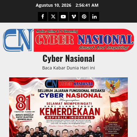
Skip
Agustus 10, 2026
2:56:42 AM
to
Facebook
Twitter
Youtube
Vimeo
Pinterest
LinkedIn
content
Cyber Nasional
Baca Kabar Dunia Hari ini