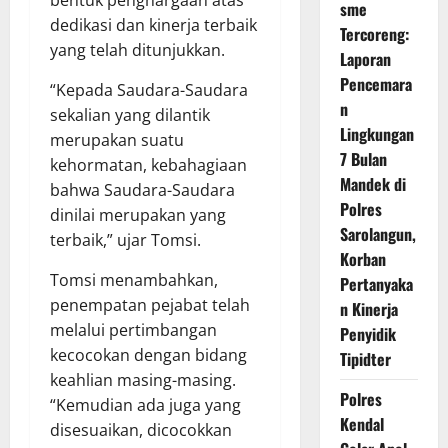
sme
dedikasi dan kinerja terbaik
Tercoreng:
yang telah ditunjukkan.
Laporan
Pencemara
“Kepada Saudara-Saudara
n
sekalian yang dilantik
Lingkungan
merupakan suatu
7 Bulan
kehormatan, kebahagiaan
Mandek di
bahwa Saudara-Saudara
Polres
dinilai merupakan yang
Sarolangun,
terbaik,” ujar Tomsi.
Korban
Tomsi menambahkan,
Pertanyaka
penempatan pejabat telah
n Kinerja
melalui pertimbangan
Penyidik
kecocokan dengan bidang
Tipidter
keahlian masing-masing.
Polres
“Kemudian ada juga yang
Kendal
disesuaikan, dicocokkan