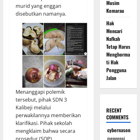
Musim
murid yang enggan
Kemarau
disebutkan namanya.
Hak
Mencari
Nafkah
Tetap Harus
Menghorma
ti Hak
Pengguna
Jalan
Menanggapi polemik
tersebut, pihak SDN 3
Kalibeji melalui
RECENT
perwakilannya memberikan
COMMENTS
klarifikasi. Pihak sekolah
cybernasonal
mengklaim bahwa secara
mengenai
prosedur (SOP),