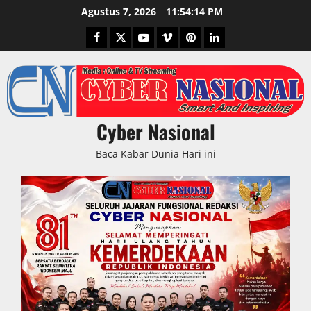
Skip
Agustus 7, 2026
11:54:16 PM
to
Facebook
Twitter
Youtube
Vimeo
Pinterest
LinkedIn
content
Cyber Nasional
Baca Kabar Dunia Hari ini