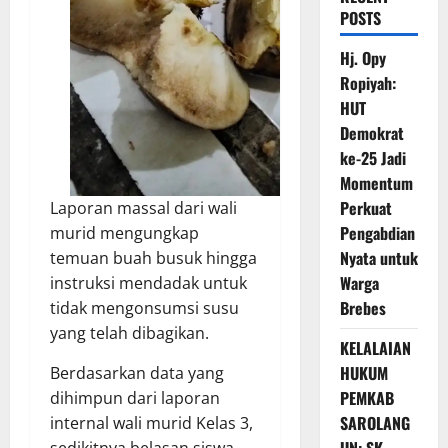
POSTS
Hj. Opy
Ropiyah:
HUT
Demokrat
ke-25 Jadi
Momentum
Perkuat
Laporan massal dari wali
Pengabdian
murid mengungkap
Nyata untuk
temuan buah busuk hingga
Warga
instruksi mendadak untuk
Brebes
tidak mengonsumsi susu
yang telah dibagikan.
KELALAIAN
HUKUM
Berdasarkan data yang
PEMKAB
dihimpun dari laporan
SAROLANG
internal wali murid Kelas 3,