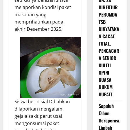
UN: SK
sedikitnya belasan siswa
DIREKTUR
melaporkan kondisi paket
PERUMDA
makanan yang
TSB
memprihatinkan pada
DINYATAKA
akhir Desember 2025.
N CACAT
TOTAL,
PENGACAR
A SENIOR
KULITI
OPINI
KUASA
HUKUM
BUPATI
Siswa berinisial D bahkan
Sepuluh
dilaporkan mengalami
Tahun
gejala sakit perut usai
Beroperasi,
mengonsumsi paket
Limbah