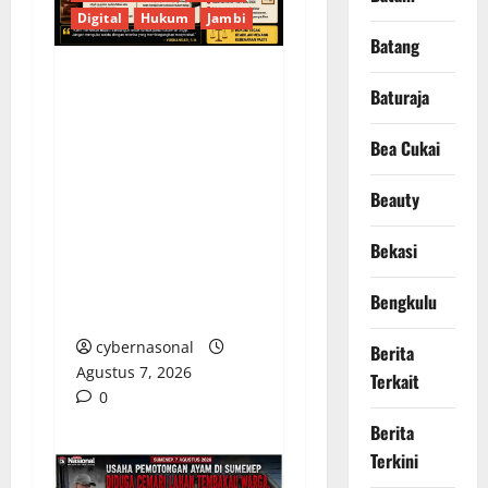
Digital
Hukum
Jambi
Batang
KELALAIAN HUKUM
Baturaja
PEMKAB
Bea Cukai
SAROLANGUN: SK
DIREKTUR PERUMDA
Beauty
TSB DINYATAKAN
CACAT TOTAL,
Bekasi
PENGACARA SENIOR
KULITI OPINI KUASA
Bengkulu
HUKUM BUPATI
cybernasonal
Berita
Agustus 7, 2026
Terkait
0
Berita
Terkini