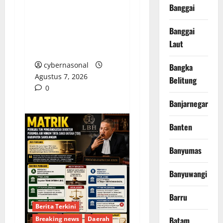
Hj. Opy Ropiyah: HUT
Banggai
Demokrat ke-25 Jadi
Momentum Perkuat
Banggai
Pengabdian Nyata
Laut
untuk Warga Brebes
cybernasonal
Bangka
Agustus 7, 2026
Belitung
0
Banjarnegara
Banten
Banyumas
Banyuwangi
Barru
Berita Terkini
Breaking news
Daerah
Batam