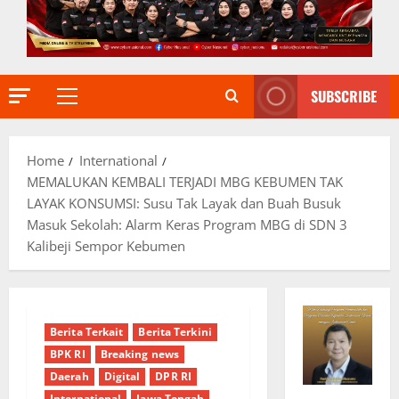
SUBSCRIBE
Primary
Menu
Home
International
MEMALUKAN KEMBALI TERJADI MBG KEBUMEN TAK
LAYAK KONSUMSI: Susu Tak Layak dan Buah Busuk
Masuk Sekolah: Alarm Keras Program MBG di SDN 3
Kalibeji Sempor Kebumen
Berita Terkait
Berita Terkini
BPK RI
Breaking news
Daerah
Digital
DPR RI
International
Jawa Tengah