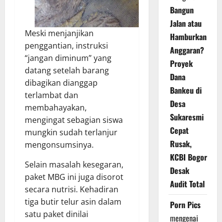
Bangun
Jalan atau
Meski menjanjikan
Hamburkan
penggantian, instruksi
Anggaran?
“jangan diminum” yang
Proyek
datang setelah barang
Dana
dibagikan dianggap
Bankeu di
terlambat dan
Desa
membahayakan,
Sukaresmi
mengingat sebagian siswa
Cepat
mungkin sudah terlanjur
Rusak,
mengonsumsinya.
KCBI Bogor
Selain masalah kesegaran,
Desak
paket MBG ini juga disorot
Audit Total
secara nutrisi. Kehadiran
tiga butir telur asin dalam
Porn Pics
satu paket dinilai
mengenai