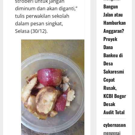
stroberi untuk jangan
Bangun
diminum dan akan diganti,”
Jalan atau
tulis perwakilan sekolah
Hamburkan
dalam pesan singkat,
Anggaran?
Selasa (30/12).
Proyek
Dana
Bankeu di
Desa
Sukaresmi
Cepat
Rusak,
KCBI Bogor
Desak
Audit Total
cybernasonal
mengenai