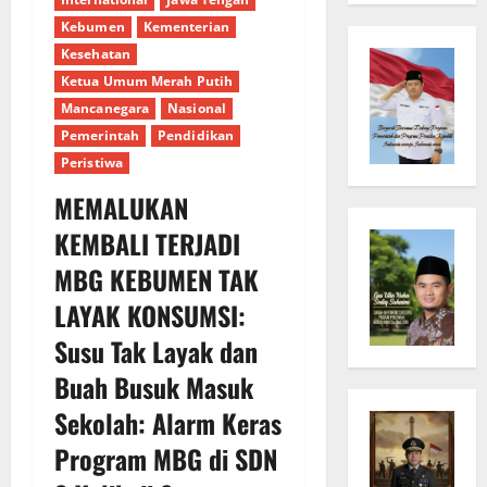
Kebumen
Kementerian
Kesehatan
Ketua Umum Merah Putih
Mancanegara
Nasional
Pemerintah
Pendidikan
Peristiwa
MEMALUKAN
KEMBALI TERJADI
MBG KEBUMEN TAK
LAYAK KONSUMSI:
Susu Tak Layak dan
Buah Busuk Masuk
Sekolah: Alarm Keras
Program MBG di SDN