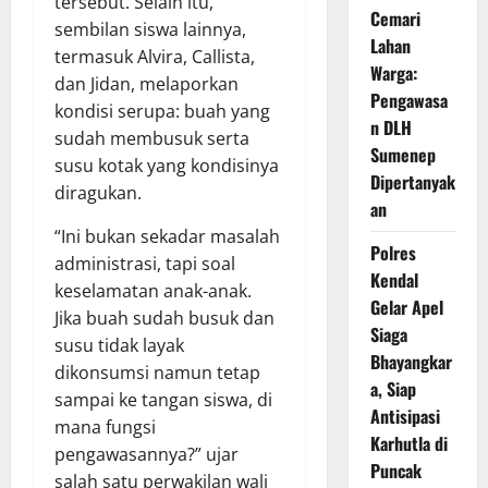
tersebut. Selain itu,
Cemari
sembilan siswa lainnya,
Lahan
termasuk Alvira, Callista,
Warga:
dan Jidan, melaporkan
Pengawasa
kondisi serupa: buah yang
n DLH
sudah membusuk serta
Sumenep
susu kotak yang kondisinya
Dipertanyak
diragukan.
an
“Ini bukan sekadar masalah
Polres
administrasi, tapi soal
Kendal
keselamatan anak-anak.
Gelar Apel
Jika buah sudah busuk dan
Siaga
susu tidak layak
Bhayangkar
dikonsumsi namun tetap
a, Siap
sampai ke tangan siswa, di
Antisipasi
mana fungsi
Karhutla di
pengawasannya?” ujar
Puncak
salah satu perwakilan wali