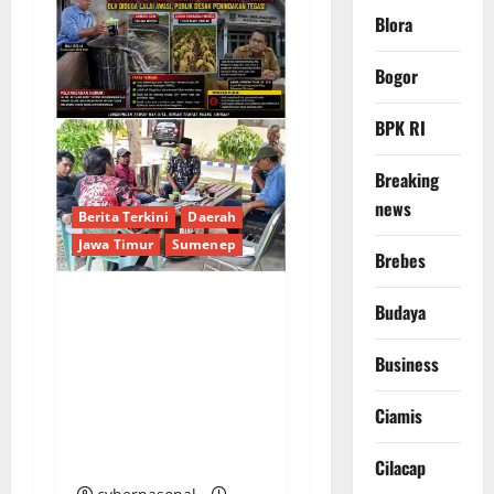
Blora
Bogor
BPK RI
Breaking
news
Berita Terkini
Daerah
Jawa Timur
Sumenep
Brebes
Budaya
Sepuluh Tahun
Beroperasi, Limbah
Business
Cemari Lahan Warga:
Pengawasan DLH
Ciamis
Sumenep
Dipertanyakan
Cilacap