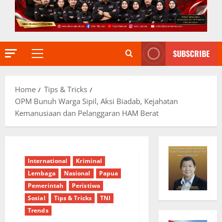
SUBSCRIBE
Primary
Menu
Home
Tips & Tricks
OPM Bunuh Warga Sipil, Aksi Biadab, Kejahatan
Kemanusiaan dan Pelanggaran HAM Berat
International
Kriminal
Lembaga
Nasional
Papua
Pemerintah
Peristiwa
Sosial
Tips & Tricks
TNI
Trends