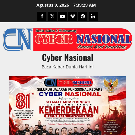
Skip
Agustus 9, 2026
7:39:30 AM
to
Facebook
Twitter
Youtube
Vimeo
Pinterest
LinkedIn
content
Cyber Nasional
Baca Kabar Dunia Hari ini