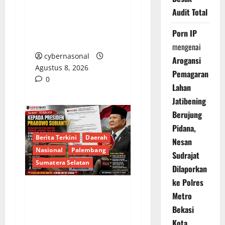
DIBAWAH BAYANG-
Audit Total
BAYANG DEBU,
LEGALITAS DI
Porn IP
PERTANYAKAN WARGA
mengenai
cybernasonal
Arogansi
Agustus 8, 2026
Pemagaran
0
Lahan
Jatibening
Berujung
Pidana,
Berita Terkini
Daerah
Nesan
Nasional
Palembang
Sudrajat
Sumatera Selatan
Dilaporkan
ke Polres
Metro
SURAT TERBUKA
Bekasi
KEPADA PRESIDEN
Kota
PRABOWO,DUGAAN