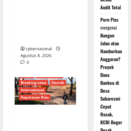
Ratusan Juta Rupiah
Audit Total
Denda Keterlambatan
Proyek di Banyuasin
Porn Pics
Masih Mengendap, Ada
mengenai
Apa dengan
Bangun
Pengawasan?
Jalan atau
cybernasonal
Hamburkan
Agustus 8, 2026
Anggaran?
0
Proyek
Dana
Batam
Berita Terkini
Bankeu di
Breaking news
Daerah
Desa
International
Kepulauan Riau
Sukaresmi
Cepat
Rusak,
AKTIVITAS CUT AND
KCBI Bogor
FILL SEKUPANG:
Desak