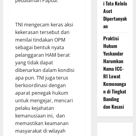
pedalaman Papua.
i Tata Kelola
Aset
Dipertanyak
TNI mengecam keras aksi
an
kekerasan tersebut dan
Praktisi
menilai tindakan OPM
Hukum
sebagai bentuk nyata
Yuskandar
pelanggaran HAM berat
Harumkan
yang tidak dapat
Nama ICC-
dibenarkan dalam kondisi
RI Lewat
apa pun. TNI juga terus
Kemenanga
berkoordinasi dengan
n di Tingkat
aparat penegak hukum
Banding
untuk mengejar, mencari
dan Kasasi
pelaku kejahatan
kemanusiaan ini, dan
memastikan keamanan
masyarakat di wilayah