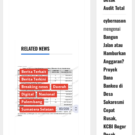
Audit Total
cybernasonal
mengenai
Bangun
Jalan atau
RELATED NEWS
Hamburkan
Anggaran?
Proyek
Berita Terkait
Dana
Berita Terkini
Bankeu di
Breaking news
Daerah
Desa
Digital
Nasional
Sukaresmi
Palembang
Cepat
Sumatera Selatan
Rusak,
KCBI Bogor
Sorotan Tajam:
Desak