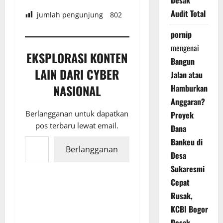
Desak
Audit Total
jumlah pengunjung
802
pornip
mengenai
EKSPLORASI KONTEN
Bangun
LAIN DARI CYBER
Jalan atau
NASIONAL
Hamburkan
Anggaran?
Berlangganan untuk dapatkan
Proyek
pos terbaru lewat email.
Dana
Ketikkan email Anda...
Bankeu di
Berlangganan
Desa
Sukaresmi
Cepat
Rusak,
KCBI Bogor
Desak