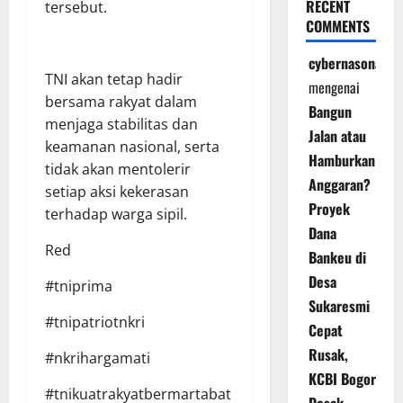
RECENT
tersebut.
COMMENTS
cybernasonal
TNI akan tetap hadir
mengenai
bersama rakyat dalam
Bangun
menjaga stabilitas dan
Jalan atau
keamanan nasional, serta
Hamburkan
tidak akan mentolerir
Anggaran?
setiap aksi kekerasan
Proyek
terhadap warga sipil.
Dana
Red
Bankeu di
Desa
#tniprima
Sukaresmi
#tnipatriotnkri
Cepat
Rusak,
#nkrihargamati
KCBI Bogor
#tnikuatrakyatbermartabat