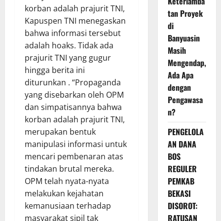
Keterlamba
korban adalah prajurit TNI,
tan Proyek
Kapuspen TNI menegaskan
di
bahwa informasi tersebut
Banyuasin
adalah hoaks. Tidak ada
Masih
prajurit TNI yang gugur
Mengendap,
hingga berita ini
Ada Apa
diturunkan . “Propaganda
dengan
yang disebarkan oleh OPM
Pengawasa
dan simpatisannya bahwa
n?
korban adalah prajurit TNI,
PENGELOLA
merupakan bentuk
AN DANA
manipulasi informasi untuk
BOS
mencari pembenaran atas
REGULER
tindakan brutal mereka.
PEMKAB
OPM telah nyata-nyata
BEKASI
melakukan kejahatan
DISOROT:
kemanusiaan terhadap
RATUSAN
masyarakat sipil tak