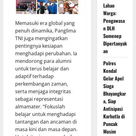
Lahan
Warga:
Pengawasa
Memasuki era global yang
n DLH
penuh dinamika, Panglima
Sumenep
TNI juga mengingatkan
Dipertanyak
pentingnya kesiapan
an
menghadapi perubahan. Ia
mendorong para alumni
Polres
untuk terus belajar dan
Kendal
adaptif terhadap
Gelar Apel
perkembangan zaman,
Siaga
serta menjaga integritas
Bhayangkar
sebagai representasi
a, Siap
almamater. “Fokuslah
Antisipasi
belajar untuk menghadapi
Karhutla di
tantangan dan ancaman di
Puncak
masa kini dan masa depan.
Musim