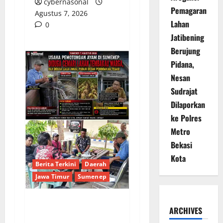
cybernasonal
Pemagaran
Agustus 7, 2026
Lahan
0
Jatibening
Berujung
Pidana,
Nesan
Sudrajat
Dilaporkan
ke Polres
Metro
Bekasi
Kota
Berita Terkini
Daerah
Jawa Timur
Sumenep
ARCHIVES
Sepuluh Tahun