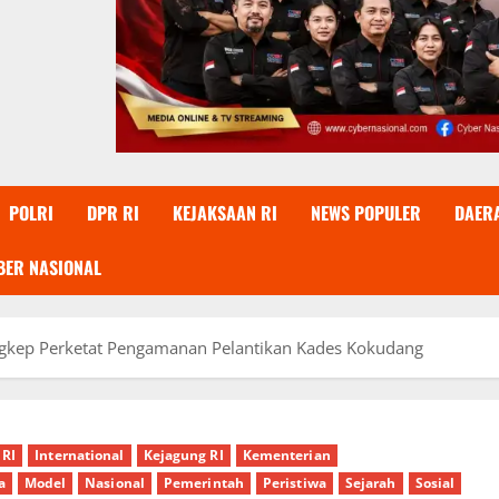
POLRI
DPR RI
KEJAKSAAN RI
NEWS POPULER
DAER
BER NASIONAL
ngkep Perketat Pengamanan Pelantikan Kades Kokudang
 RI
International
Kejagung RI
Kementerian
a
Model
Nasional
Pemerintah
Peristiwa
Sejarah
Sosial