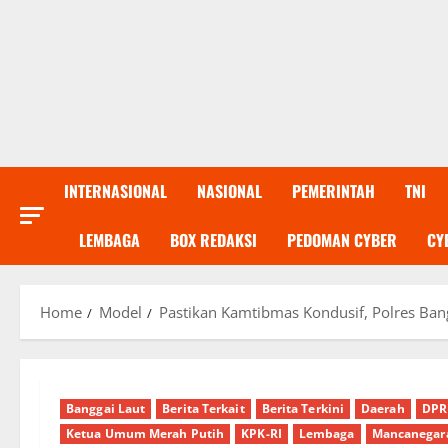
INTERNASIONAL
NASIONAL
PEMERINTAH
TNI
LEMBAGA
BOX REDAKSI
PEDOMAN CYBER
CY
Home
Model
Pastikan Kamtibmas Kondusif, Polres Ba
Banggai Laut
Berita Terkait
Berita Terkini
Daerah
DPR
Ketua Umum Merah Putih
KPK-RI
Lembaga
Mancanegar