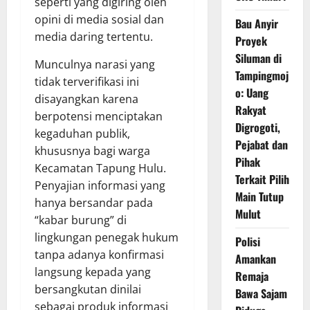
seperti yang digiring oleh
opini di media sosial dan
Bau Anyir
media daring tertentu.
Proyek
Siluman di
Munculnya narasi yang
Tampingmoj
tidak terverifikasi ini
o: Uang
disayangkan karena
Rakyat
berpotensi menciptakan
Digrogoti,
kegaduhan publik,
Pejabat dan
khususnya bagi warga
Pihak
Kecamatan Tapung Hulu.
Terkait Pilih
Penyajian informasi yang
Main Tutup
hanya bersandar pada
Mulut
“kabar burung” di
lingkungan penegak hukum
Polisi
tanpa adanya konfirmasi
Amankan
langsung kepada yang
Remaja
bersangkutan dinilai
Bawa Sajam
sebagai produk informasi