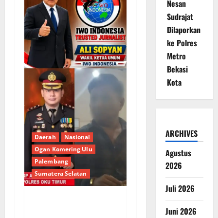
Nesan
Sudrajat
Dilaporkan
ke Polres
Metro
Bekasi
Kota
ARCHIVES
Daerah
Nasional
Ogan Komering Ulu
Agustus
Palembang
2026
Sumatera Selatan
Juli 2026
Berupaya Hendak
Juni 2026