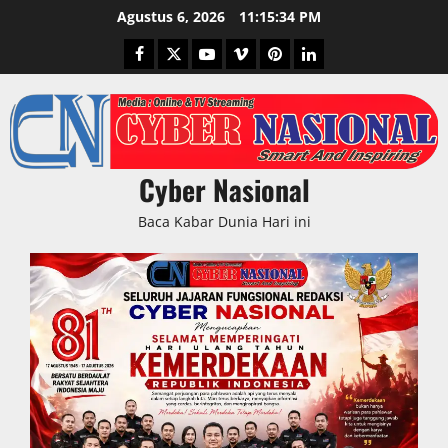
Skip
Agustus 6, 2026
11:15:35 PM
to
Facebook
Twitter
Youtube
Vimeo
Pinterest
LinkedIn
content
Cyber Nasional
Baca Kabar Dunia Hari ini