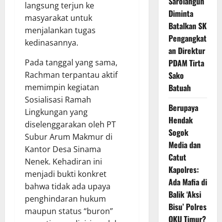
Sarolangun
langsung terjun ke
Diminta
masyarakat untuk
Batalkan SK
menjalankan tugas
Pengangkat
kedinasannya.
an Direktur
PDAM Tirta
Pada tanggal yang sama,
Sako
Rachman terpantau aktif
Batuah
memimpin kegiatan
Sosialisasi Ramah
Berupaya
Lingkungan yang
Hendak
diselenggarakan oleh PT
Sogok
Subur Arum Makmur di
Media dan
Kantor Desa Sinama
Catut
Nenek. Kehadiran ini
Kapolres:
menjadi bukti konkret
Ada Mafia di
bahwa tidak ada upaya
Balik ‘Aksi
penghindaran hukum
Bisu’ Polres
maupun status “buron”
OKU Timur?