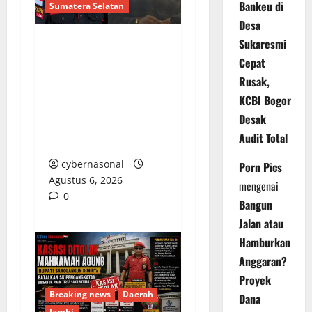
Bankeu di
Sumatera Selatan
Desa
Sukaresmi
Bongkar Kedok Oknum
Cepat
(I): Catut Nama
Rusak,
Kapolres OKU Timur
KCBI Bogor
Demi Amankan
Desak
Armada Batu Bara
Audit Total
Ilegal PT LKA!
cybernasonal
Porn Pics
Agustus 6, 2026
mengenai
0
Bangun
Jalan atau
Hamburkan
Anggaran?
Proyek
Breaking news
Daerah
Dana
Jambi