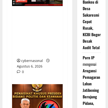
Bankeu di
Desa
Sukaresmi
Kasasi Ditolak
Cepat
Mahkamah Agung,
Rusak,
Bupati Sarolangun
KCBI Bogor
Diminta Batalkan SK
Desak
Pengangkatan Direktur
PDAM Tirta Sako
Audit Total
Batuah
Porn IP
cybernasonal
mengenai
Agustus 6, 2026
Arogansi
0
Pemagaran
Lahan
Jatibening
Berujung
Pidana,