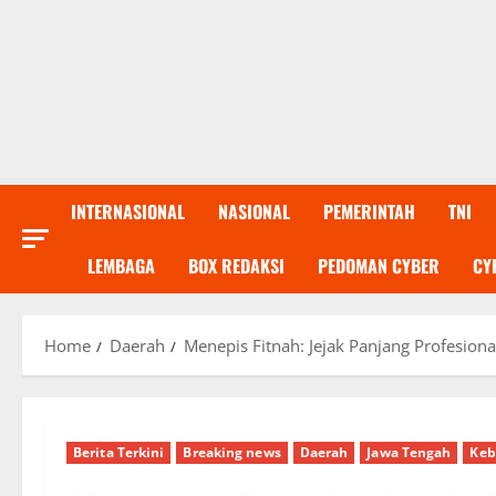
INTERNASIONAL
NASIONAL
PEMERINTAH
TNI
LEMBAGA
BOX REDAKSI
PEDOMAN CYBER
CY
Home
Daerah
Menepis Fitnah: Jejak Panjang Profesio
Berita Terkini
Breaking news
Daerah
Jawa Tengah
Ke