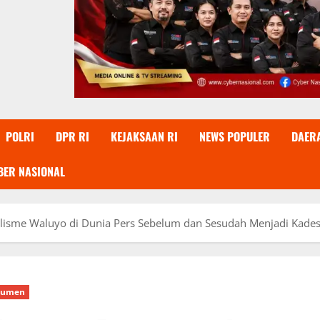
POLRI
DPR RI
KEJAKSAAN RI
NEWS POPULER
DAER
BER NASIONAL
nalisme Waluyo di Dunia Pers Sebelum dan Sesudah Menjadi Kade
bumen