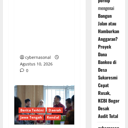
pornip
mengenai
Putusan Kasasi
Bangun
Mahkamah Agung
Jalan atau
Terkait Perumda TSB,
Hamburkan
Ketua DPRD
Anggaran?
Sarolangun Belum
Proyek
Berikan Tanggapan
Dana
cybernasonal
Bankeu di
Agustus 10, 2026
Desa
0
Sukaresmi
Cepat
Rusak,
KCBI Bogor
Desak
Berita Terkini
Daerah
Audit Total
Jawa Tengah
Kendal
cybernasonal