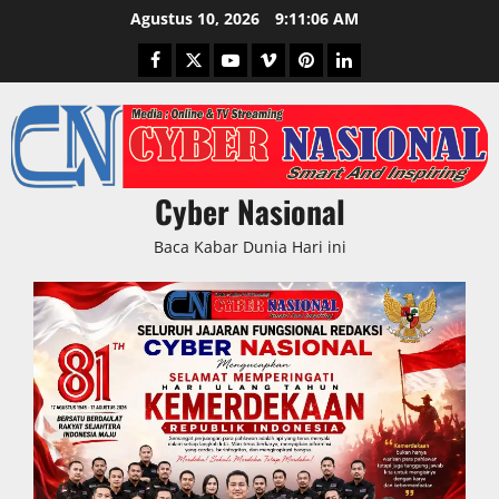
Skip
Agustus 10, 2026
9:11:07 AM
to
Facebook
Twitter
Youtube
Vimeo
Pinterest
LinkedIn
content
Cyber Nasional
Baca Kabar Dunia Hari ini