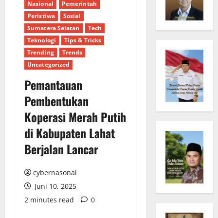
Nasional
Pemerintah
Peristiwa
Sosial
Sumatera Selatan
Tech
Teknologi
Tips & Tricks
Trending
Trends
Uncategorized
Pemantauan
Pembentukan
Koperasi Merah Putih
di Kabupaten Lahat
Berjalan Lancar
cybernasonal
Juni 10, 2025
2 minutes read
0