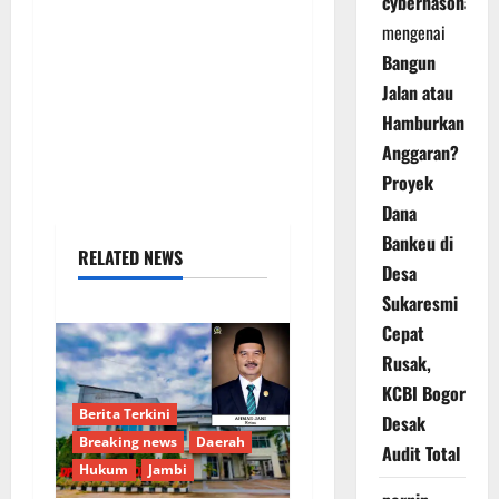
cybernasonal
mengenai
Bangun
Jalan atau
Hamburkan
Anggaran?
Proyek
Dana
Bankeu di
RELATED NEWS
Desa
Sukaresmi
Cepat
Rusak,
KCBI Bogor
Berita Terkini
Desak
Breaking news
Daerah
Audit Total
Hukum
Jambi