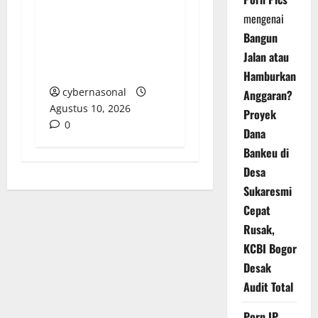
Fahmi di Tengah
Sorotan Lemahnya
mengenai
Penegakan Hukum
Bangun
Rokok Ilegal di
Jalan atau
Kampar
Hamburkan
cybernasonal
Anggaran?
Agustus 10, 2026
Proyek
0
Dana
Bankeu di
Desa
Sukaresmi
Cepat
Rusak,
KCBI Bogor
Desak
Audit Total
Porn IP