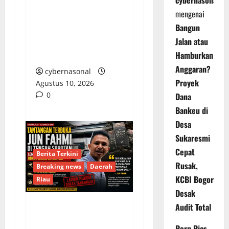
mengenai
Wakil Kepala BPS RI
Bangun
Tinjau Pelaksanaan
Jalan atau
Sensus Ekonomi 2026
Hamburkan
di Kabupaten Kendal
Anggaran?
cybernasonal
Proyek
Agustus 10, 2026
0
Dana
Bankeu di
Desa
Sukaresmi
Cepat
Berita Terkini
Rusak,
Breaking news
Daerah
KCBI Bogor
Riau
Desak
Audit Total
Tantangan Terbuka Jun
Porn Pics