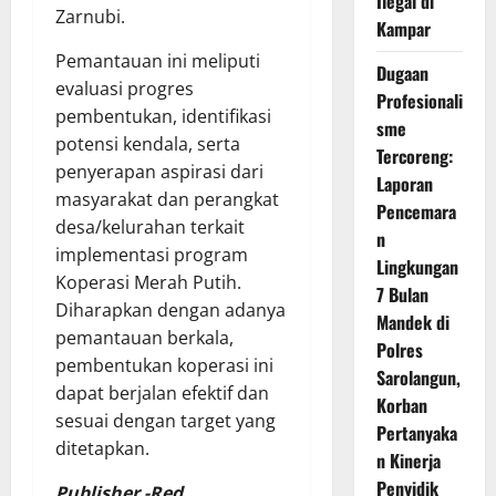
Ilegal di
Zarnubi.
Kampar
Pemantauan ini meliputi
Dugaan
evaluasi progres
Profesionali
pembentukan, identifikasi
sme
potensi kendala, serta
Tercoreng:
penyerapan aspirasi dari
Laporan
masyarakat dan perangkat
Pencemara
desa/kelurahan terkait
n
implementasi program
Lingkungan
Koperasi Merah Putih.
7 Bulan
Diharapkan dengan adanya
Mandek di
pemantauan berkala,
Polres
pembentukan koperasi ini
Sarolangun,
dapat berjalan efektif dan
Korban
sesuai dengan target yang
Pertanyaka
ditetapkan.
n Kinerja
Penyidik
Publisher -Red