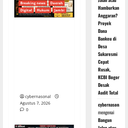
Jalan atau
Breaking news
Daerah
Hamburkan
Digital
Hukum
Jambi
Anggaran?
Proyek
KELALAIAN HUKUM
Dana
PEMKAB
Bankeu di
SAROLANGUN: SK
Desa
DIREKTUR PERUMDA
Sukaresmi
TSB DINYATAKAN
Cepat
CACAT TOTAL,
Rusak,
PENGACARA SENIOR
KCBI Bogor
KULITI OPINI KUASA
Desak
HUKUM BUPATI
Audit Total
cybernasonal
Agustus 7, 2026
cybernasonal
0
mengenai
Bangun
Jalan atau