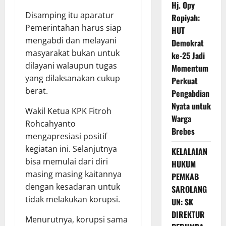
Hj. Opy
Disamping itu aparatur
Ropiyah:
Pemerintahan harus siap
HUT
mengabdi dan melayani
Demokrat
masyarakat bukan untuk
ke-25 Jadi
dilayani walaupun tugas
Momentum
yang dilaksanakan cukup
Perkuat
berat.
Pengabdian
Nyata untuk
Wakil Ketua KPK Fitroh
Warga
Rohcahyanto
Brebes
mengapresiasi positif
kegiatan ini. Selanjutnya
KELALAIAN
bisa memulai dari diri
HUKUM
masing masing kaitannya
PEMKAB
dengan kesadaran untuk
SAROLANG
tidak melakukan korupsi.
UN: SK
DIREKTUR
Menurutnya, korupsi sama