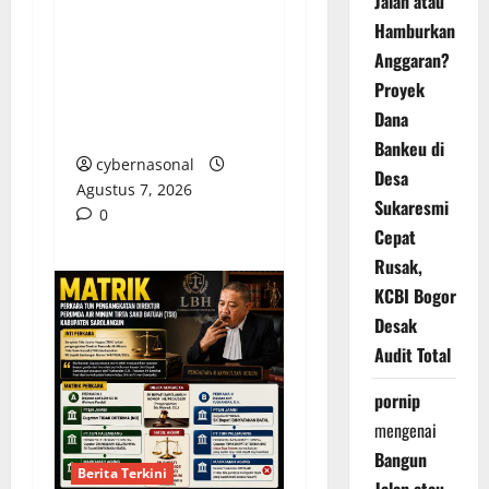
Jalan atau
Hj. Opy Ropiyah: HUT
Hamburkan
Demokrat ke-25 Jadi
Anggaran?
Momentum Perkuat
Proyek
Pengabdian Nyata
Dana
untuk Warga Brebes
Bankeu di
cybernasonal
Desa
Agustus 7, 2026
Sukaresmi
0
Cepat
Rusak,
KCBI Bogor
Desak
Audit Total
pornip
mengenai
Bangun
Berita Terkini