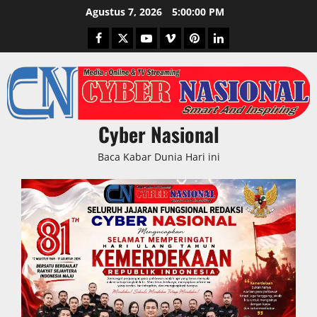
Skip
Agustus 7, 2026
5:00:01 PM
to
Facebook
Twitter
Youtube
Vimeo
Pinterest
LinkedIn
content
Cyber Nasional
Baca Kabar Dunia Hari ini