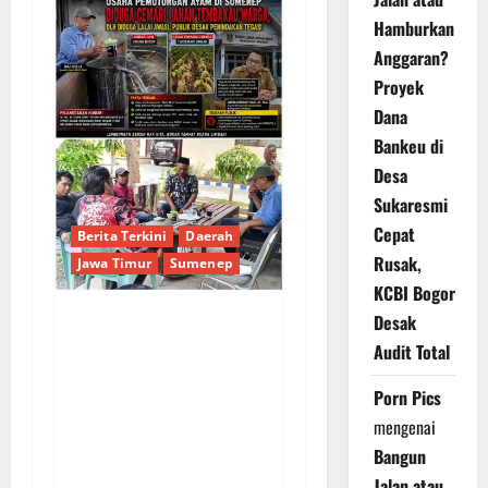
Hamburkan
Anggaran?
Proyek
Dana
Bankeu di
Desa
Sukaresmi
Cepat
Berita Terkini
Daerah
Rusak,
Jawa Timur
Sumenep
KCBI Bogor
Desak
Sepuluh Tahun
Audit Total
Beroperasi, Limbah
Cemari Lahan Warga:
Porn Pics
Pengawasan DLH
mengenai
Sumenep
Bangun
Dipertanyakan
Jalan atau