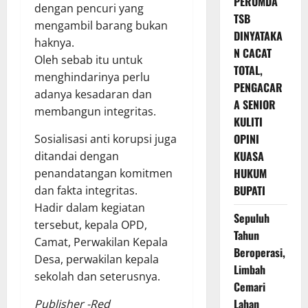
PERUMDA
dengan pencuri yang
TSB
mengambil barang bukan
DINYATAKA
haknya.
N CACAT
Oleh sebab itu untuk
TOTAL,
menghindarinya perlu
PENGACAR
adanya kesadaran dan
A SENIOR
membangun integritas.
KULITI
OPINI
Sosialisasi anti korupsi juga
KUASA
ditandai dengan
HUKUM
penandatangan komitmen
BUPATI
dan fakta integritas.
Hadir dalam kegiatan
Sepuluh
tersebut, kepala OPD,
Tahun
Camat, Perwakilan Kepala
Beroperasi,
Desa, perwakilan kepala
Limbah
sekolah dan seterusnya.
Cemari
Lahan
Publisher -Red