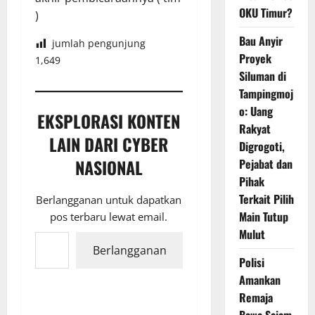
OKU Timur?
)
Bau Anyir
jumlah pengunjung
Proyek
1,649
Siluman di
Tampingmoj
o: Uang
EKSPLORASI KONTEN
Rakyat
LAIN DARI CYBER
Digrogoti,
NASIONAL
Pejabat dan
Pihak
Terkait Pilih
Berlangganan untuk dapatkan
Main Tutup
pos terbaru lewat email.
Ketikkan email Anda...
Mulut
Berlangganan
Polisi
Amankan
Remaja