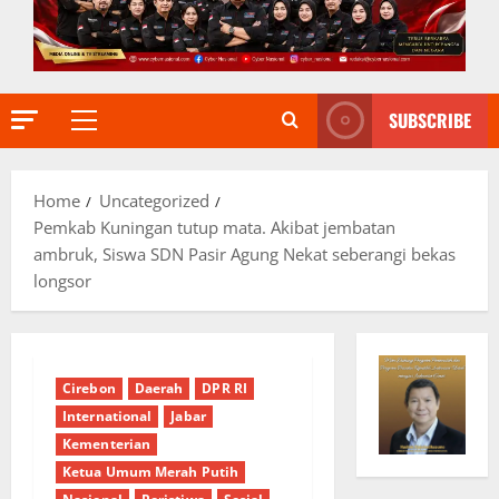
SUBSCRIBE
Primary
Menu
Home
Uncategorized
Pemkab Kuningan tutup mata. Akibat jembatan
ambruk, Siswa SDN Pasir Agung Nekat seberangi bekas
longsor
Cirebon
Daerah
DPR RI
International
Jabar
Kementerian
Ketua Umum Merah Putih