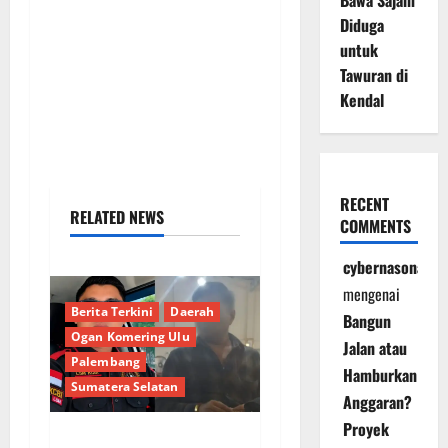
Bawa Sajam
Diduga
untuk
Tawuran di
Kendal
RECENT
RELATED NEWS
COMMENTS
cybernasonal
mengenai
Berita Terkini
Daerah
Bangun
Ogan Komering Ulu
Jalan atau
Palembang
Hamburkan
Sumatera Selatan
Anggaran?
Proyek