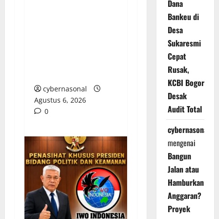
Kasasi Ditolak
Dana
Mahkamah Agung,
Bankeu di
Bupati Sarolangun
Desa
Diminta Batalkan SK
Sukaresmi
Pengangkatan Direktur
Cepat
PDAM Tirta Sako
Rusak,
Batuah
KCBI Bogor
cybernasonal
Desak
Agustus 6, 2026
Audit Total
0
cybernasonal
mengenai
Bangun
Jalan atau
Hamburkan
Anggaran?
Proyek