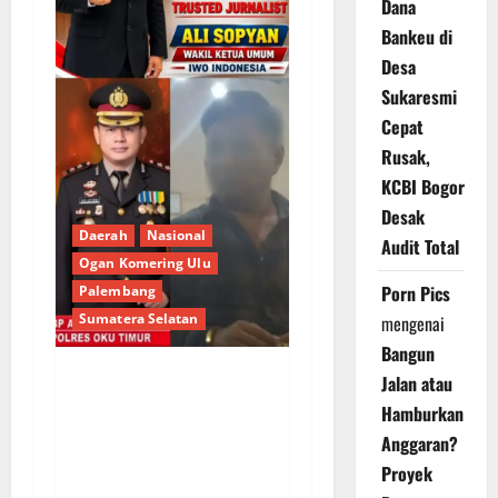
Dana
Bankeu di
Desa
Sukaresmi
Cepat
Rusak,
KCBI Bogor
Desak
Daerah
Nasional
Audit Total
Ogan Komering Ulu
Porn Pics
Palembang
Sumatera Selatan
mengenai
Bangun
Jalan atau
Berupaya Hendak
Hamburkan
Sogok Media dan Catut
Anggaran?
Kapolres: Ada Mafia di
Proyek
Balik ‘Aksi Bisu’