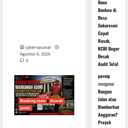
Dana
Bongkar Kedok Oknum
Bankeu di
(I): Catut Nama
Kapolres OKU Timur
Desa
Demi Amankan
Sukaresmi
Armada Batu Bara
Cepat
Ilegal PT LKA!
Rusak,
cybernasonal
KCBI Bogor
Agustus 6, 2026
Desak
0
Audit Total
pornip
mengenai
Bangun
Jalan atau
Breaking news
Daerah
Hamburkan
Jambi
Anggaran?
Proyek