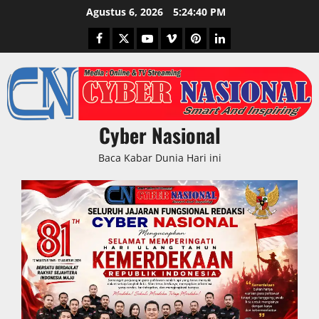
Skip
Agustus 6, 2026
5:24:41 PM
to
Facebook
Twitter
Youtube
Vimeo
Pinterest
LinkedIn
content
Cyber Nasional
Baca Kabar Dunia Hari ini