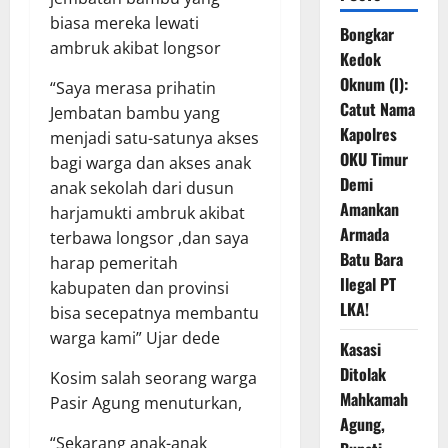
biasa mereka lewati
Bongkar
ambruk akibat longsor
Kedok
Oknum (I):
“Saya merasa prihatin
Catut Nama
Jembatan bambu yang
Kapolres
menjadi satu-satunya akses
OKU Timur
bagi warga dan akses anak
Demi
anak sekolah dari dusun
Amankan
harjamukti ambruk akibat
Armada
terbawa longsor ,dan saya
Batu Bara
harap pemeritah
Ilegal PT
kabupaten dan provinsi
LKA!
bisa secepatnya membantu
warga kami” Ujar dede
Kasasi
Ditolak
Kosim salah seorang warga
Mahkamah
Pasir Agung menuturkan,
Agung,
“Sekarang anak-anak