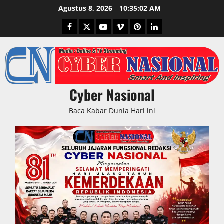
Skip
Agustus 8, 2026
10:35:03 AM
to
Facebook
Twitter
Youtube
Vimeo
Pinterest
LinkedIn
content
Cyber Nasional
Baca Kabar Dunia Hari ini