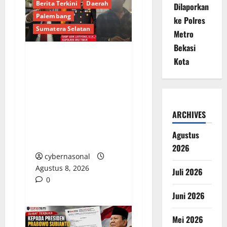
Berita Terkini
Daerah
Dilaporkan
Palembang
ke Polres
Sumatera Selatan
Metro
Bekasi
Kota
Menguji Taring Hukum
di Sumsel, Skandal
Batu Bara Ilegal,
Penggalan
ARCHIVES
Kemerdekaan Pers,
dan Bungkamnya
Agustus
Polres OKU Timur
2026
cybernasonal
Agustus 8, 2026
Juli 2026
0
Juni 2026
Mei 2026