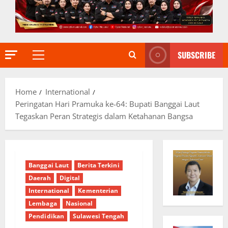
SUBSCRIBE
Primary
Menu
Home
International
Peringatan Hari Pramuka ke-64: Bupati Banggai Laut
Tegaskan Peran Strategis dalam Ketahanan Bangsa
Banggai Laut
Berita Terkini
Daerah
Digital
International
Kementerian
Lembaga
Nasional
Pendidikan
Sulawesi Tengah