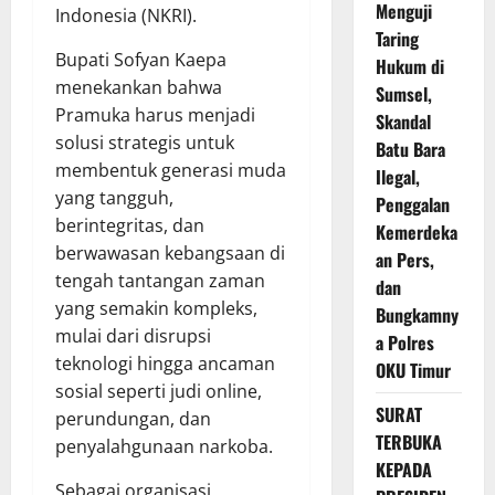
Menguji
Indonesia (NKRI).
Taring
Bupati Sofyan Kaepa
Hukum di
menekankan bahwa
Sumsel,
Pramuka harus menjadi
Skandal
solusi strategis untuk
Batu Bara
membentuk generasi muda
Ilegal,
yang tangguh,
Penggalan
berintegritas, dan
Kemerdeka
berwawasan kebangsaan di
an Pers,
tengah tantangan zaman
dan
yang semakin kompleks,
Bungkamny
mulai dari disrupsi
a Polres
teknologi hingga ancaman
OKU Timur
sosial seperti judi online,
SURAT
perundungan, dan
TERBUKA
penyalahgunaan narkoba.
KEPADA
Sebagai organisasi