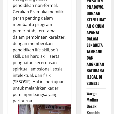
PRESIDEN
pendidikan non-formal,
PRABOWO,
Gerakan Pramuka memiliki
DUGAAN
peran penting dalam
KETERLIBAT
membantu program
AN OKNUM
pemerintah, terutama
APARAT
dalam pembinaan karakter,
DALAM
dengan memberikan
SENGKETA
pendidikan life skill, soft
TAMBANG
skill, dan hard skill, serta
DAN
penguatan kecerdasan
ANGKUTAN
spiritual, emosional, sosial,
BATUBARA
intelektual, dan fisik
ILEGAL DI
(SESOSIF). Hal ini bertujuan
SUMSEL
untuk melahirkan kader
Warga
pemimpin bangsa yang
Madina
paripurna.
Desak
Kapolda