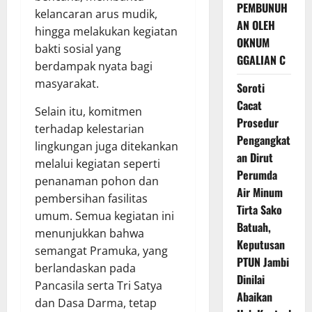
PEMBUNUH
kelancaran arus mudik,
AN OLEH
hingga melakukan kegiatan
OKNUM
bakti sosial yang
GGALIAN C
berdampak nyata bagi
masyarakat.
Soroti
Cacat
Selain itu, komitmen
Prosedur
terhadap kelestarian
Pengangkat
lingkungan juga ditekankan
an Dirut
melalui kegiatan seperti
Perumda
penanaman pohon dan
Air Minum
pembersihan fasilitas
Tirta Sako
umum. Semua kegiatan ini
Batuah,
menunjukkan bahwa
Keputusan
semangat Pramuka, yang
PTUN Jambi
berlandaskan pada
Dinilai
Pancasila serta Tri Satya
Abaikan
dan Dasa Darma, tetap