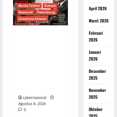
Berita Terkini
Daerah
April 2026
Nasional
Palembang
Sumatera Selatan
Maret 2026
Februari
SURAT TERBUKA
2026
KEPADA PRESIDEN
PRABOWO,DUGAAN
Januari
KETERLIBATAN OKNUM
2026
APARAT DALAM
SENGKETA TAMBANG
Desember
DAN ANGKUTAN
2025
BATUBARA ILEGAL DI
SUMSEL
November
2025
cybernasonal
Agustus 8, 2026
Oktober
0
2025