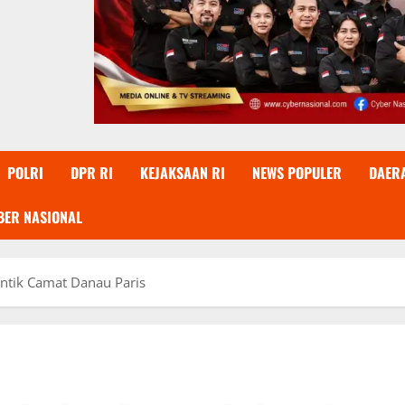
POLRI
DPR RI
KEJAKSAAN RI
NEWS POPULER
DAER
BER NASIONAL
ntik Camat Danau Paris