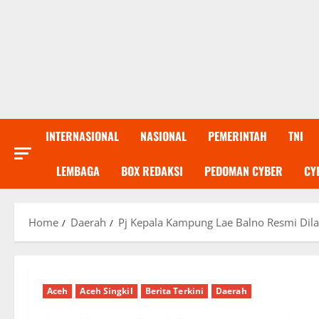
INTERNASIONAL
NASIONAL
PEMERINTAH
TNI
LEMBAGA
BOX REDAKSI
PEDOMAN CYBER
CY
Home
Daerah
Pj Kepala Kampung Lae Balno Resmi Dila
Aceh
Aceh Singkil
Berita Terkini
Daerah