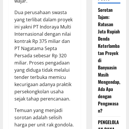
wajar.
Sorotan
Dua perusahaan swasta
Tajam:
yang terlibat dalam proyek
Ratusan
ini yakni PT Indoraya Multi
Juta Rupiah
Internasional dengan nilai
Denda
kontrak Rp 375 miliar dan
Keterlamba
PT Nagatama Septa
tan Proyek
Persada sebesar Rp 320
di
miliar. Proses pengadaan
Banyuasin
yang diduga tidak melalui
Masih
tender terbuka memicu
Mengendap,
kecurigaan adanya praktik
Ada Apa
persekongkolan usaha
dengan
sejak tahap perencanaan.
Pengawasa
Temuan yang menjadi
n?
sorotan adalah selisih
PENGELOLA
harga per unit rak gondola.