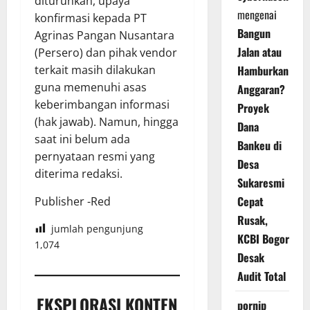
diturunkan, upaya
mengenai
konfirmasi kepada PT
Bangun
Agrinas Pangan Nusantara
Jalan atau
(Persero) dan pihak vendor
terkait masih dilakukan
Hamburkan
guna memenuhi asas
Anggaran?
keberimbangan informasi
Proyek
(hak jawab). Namun, hingga
Dana
saat ini belum ada
Bankeu di
pernyataan resmi yang
Desa
diterima redaksi.
Sukaresmi
Cepat
Publisher -Red
Rusak,
jumlah pengunjung
KCBI Bogor
1,074
Desak
Audit Total
EKSPLORASI KONTEN
pornip