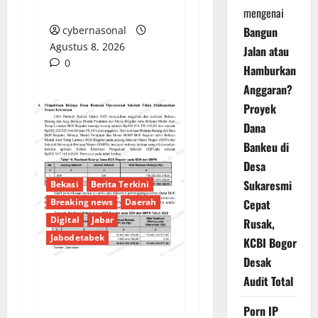
Pengawasan?
mengenai
cybernasonal
Bangun
Agustus 8, 2026
Jalan atau
0
Hamburkan
Anggaran?
Proyek
Dana
Bankeu di
Desa
Sukaresmi
Bekasi
Berita Terkini
Cepat
Breaking news
Daerah
Digital
Jabar
Rusak,
Jabodetabek
KCBI Bogor
Desak
Audit Total
PENGELOLAAN DANA
BOS REGULER
Porn IP