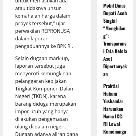
untuk memastikan ada
Mobil Dinas
atau tidaknya unsur
Bupati Aceh
kemahalan harga dalam
Singkil
proyek tersebut,” ujar
“Menghilan
perwakilan REPRONUSA
g”:
dalam laporan
Transparans
pengaduannya ke BPK RI.
i Tata Kelola
Selain dugaan mark-up,
Aset
laporan tersebut juga
Dipertanyak
menyoroti kemungkinan
an
pelanggaran kebijakan
Praktisi
Tingkat Komponen Dalam
Hukum
Negeri (TKDN), karena
Yuskandar
barang diduga merupakan
Harumkan
impor utuh yang hanya
Nama ICC-
dilakukan pengemasan
RI Lewat
ulang di dalam negeri.
Kemenanga
Dugaan adanya aliran dana