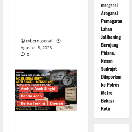
PEMKAB BEKASI
mengenai
DISOROT: RATUSAN
Arogansi
MILIAR RUPIAH DIUJI,
Pemagaran
BELANJA TUNAI CAPAI
Lahan
BELASAN MILIAR
Jatibening
cybernasonal
Berujung
Agustus 8, 2026
Pidana,
0
Nesan
Sudrajat
Dilaporkan
ke Polres
Aceh
Aceh Singkil
Metro
Banda Aceh
Bekasi
Berita Terkini
Daerah
Kota
Dua Tahun Pasca-
Tabrakan, Mobil Dinas