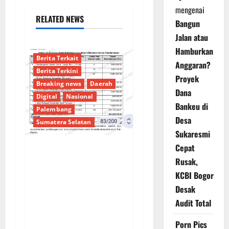
mengenai
RELATED NEWS
Bangun
Jalan atau
Hamburkan
Berita Terkait
Anggaran?
Berita Terkini
Proyek
Breaking news
Daerah
Dana
Digital
Nasional
Bankeu di
Palembang
Desa
Sumatera Selatan
Sukaresmi
Cepat
Sorotan Tajam:
Rusak,
Ratusan Juta Rupiah
KCBI Bogor
Denda Keterlambatan
Desak
Proyek di Banyuasin
Audit Total
Masih Mengendap, Ada
Apa dengan
Porn Pics