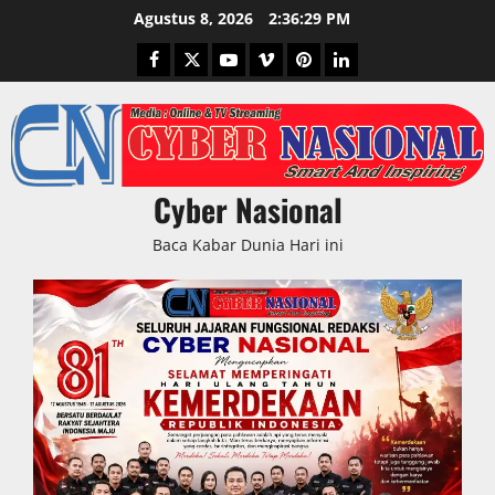
Skip
Agustus 8, 2026
2:36:30 PM
to
Facebook
Twitter
Youtube
Vimeo
Pinterest
LinkedIn
content
Cyber Nasional
Baca Kabar Dunia Hari ini