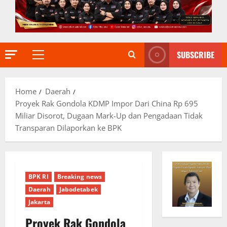
SUBSCRIBE
Primary
Menu
Home
Daerah
Proyek Rak Gondola KDMP Impor Dari China Rp 695
Miliar Disorot, Dugaan Mark-Up dan Pengadaan Tidak
Transparan Dilaporkan ke BPK
BPK RI
Breaking news
Daerah
Jabodetabek
Jakarta
Proyek Rak Gondola